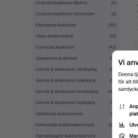
Crafoord Auktioner Malmö
(5)
Crafoord Auktioner Stockholm
(2)
Ekenbergs Auktioner
(35)
Falun Auktionsbyrå
(19)
Formstad Auktioner
(42)
Garpenhus Auktioner
(14)
Vi an
Gomér & Andersson Jönköping
(16)
Denna tj
Gomér & Andersson Linköping
(12)
för att t
samtycke
Gomér & Andersson Norrköping
(40)
Gomér & Andersson Nyköping
(19)
Anp
pla
Göteborgs Auktionsverk
(17)
Utv
Halmstads Auktionskammare
(26)
Mar
Handelslagret Auktionsservice
(7)