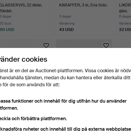
GLASSERVIS, 22 delar,
KARAFFER, 3 st, Eva Solo.
LIKÖRG
Riedel.
glas.
3 dagar
3 dagar
6 daga
20 bud
Värdering
Värderi
116 USD
43 USD
32 US
vänder cookies
änst är en del av Auctionet-plattformen. Vissa cookies är nöd
illhandahålla tjänsten, medan du kan hantera eller återkalla ditt
 för de som används för att:
assa funktioner och innehåll för dig utifrån hur du använder
ANITA IVARSSON.
BERTIL VALLIEN. skål på
BERTI
drinkglas, skålar,
fot, unik, signera…
OLJEL
ttformen.
handmål…
7 dagar
7 dagar
7 dagar
eckla och förbättra plattformen.
Värdering
1 bud
Värderi
43 USD
22 USD
43 U
knadsföra nyheter och innehåll till dig på externa webbplatse