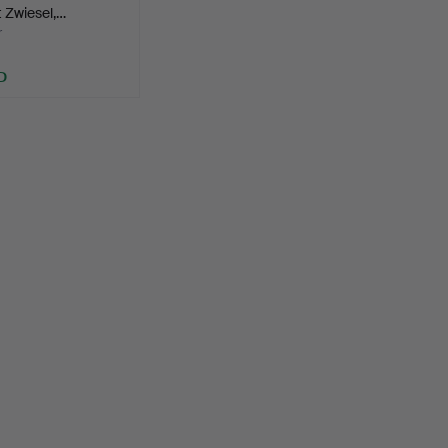
 Zwiesel,…
r
D