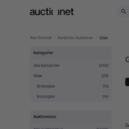
Auctionet.com
Alla föremål
/
Karljohan Auktioner
/
Glas
Glas
Kategorier
G
på
Alla kategorier
(348)
Glas
(27)
Karljohan
Bruksglas
(13)
Auktioner
Konstglas
(14)
Auktionshus
S