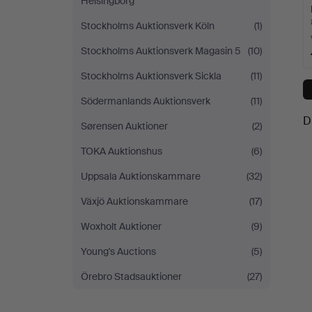
Helsingborg
Stockholms Auktionsverk Köln
(1)
Stockholms Auktionsverk Magasin 5
(10)
Stockholms Auktionsverk Sickla
(11)
Södermanlands Auktionsverk
(11)
D
Sørensen Auktioner
(2)
TOKA Auktionshus
(6)
Uppsala Auktionskammare
(32)
Växjö Auktionskammare
(17)
Woxholt Auktioner
(9)
Young's Auctions
(5)
Örebro Stadsauktioner
(27)