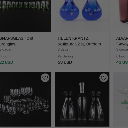
SNAPSGLAS, 10 st,
HELEN KRANTZ.
ALVAR
uranglas.
skulpturer, 2 st, Orrefors
"Savoy"
E…
3 dagar
3 dagar
3 daga
1 bud
Värdering
6 bud
22 USD
53 USD
43 U