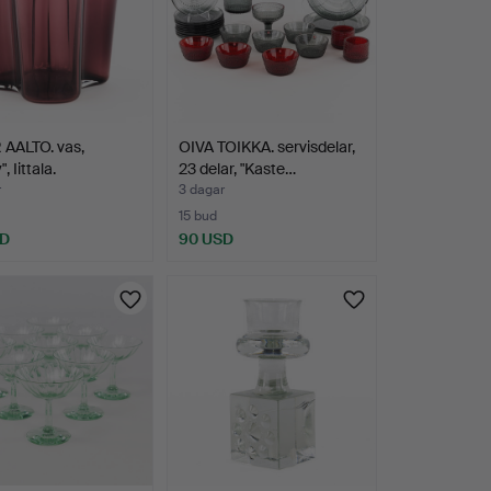
 AALTO. vas,
OIVA TOIKKA. servisdelar,
, Iittala.
23 delar, "Kaste…
r
3 dagar
15 bud
SD
90 USD