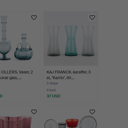
 OLLERS. Vaser, 2
KAJ FRANCK. karaffer, 3
tonat glas, …
st, "Kartio", Iitt…
r
3 dagar
4 bud
SD
37 USD