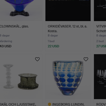
CLOWNSKÅL, glas.
ORKIDÉVASER. 12 st, bl. a.
VITVIN
Kosta.
Schott
8 dagar
8 dagar
8 daga
Värdering
1 bud
2 bud
43 USD
22 USD
27 US
SKÅL OCH LJUSSTAKE,
INGEBORG LUNDIN.
RÖDVIN