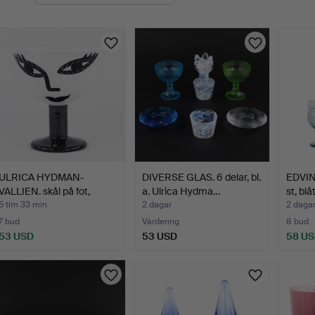
uktioner
ULRICA HYDMAN-
DIVERSE GLAS. 6 delar, bl.
EDVIN
VALLIEN. skål på fot,
a. Ulrica Hydma…
st, blå
"Open …
5 tim 33 min
2 dagar
2 daga
7 bud
Värdering
8 bud
53 USD
53 USD
58 U