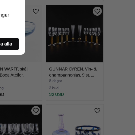
ingar
a alla
 WÄRFF. skål,
GUNNAR CYRÉN. Vin- &
Boda Atelier.
champagneglas, 9 st, …
8 dagar
ng
3 bud
SD
32 USD