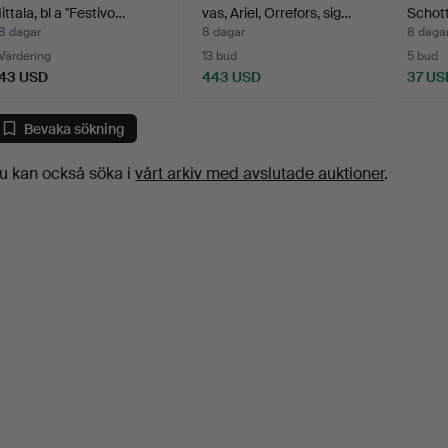
Iittala, bl a "Festivo…
vas, Ariel, Orrefors, sig…
Schott
8 dagar
8 dagar
8 daga
Värdering
13 bud
5 bud
43 USD
443 USD
37 US
Utvalt
föremål
Bevaka sökning
u kan också söka i
vårt arkiv med avslutade auktioner
.