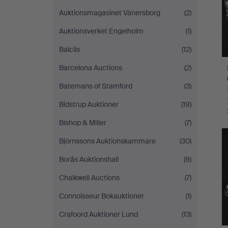
Auktionsmagasinet Vänersborg
(2)
Auktionsverket Engelholm
(1)
Balclis
(12)
Barcelona Auctions
(2)
Batemans of Stamford
(3)
Bidstrup Auktioner
(19)
Bishop & Miller
(7)
Björnssons Auktionskammare
(30)
Borås Auktionshall
(9)
Chalkwell Auctions
(7)
Connoisseur Bokauktioner
(1)
Crafoord Auktioner Lund
(13)