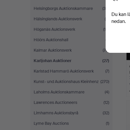
Helsingborgs Auktionskammare
(34)
Du kan l
Hälsinglands Auktionsverk
(9)
nedan.
Höganäs Auktionsverk
(19)
Höörs Auktionshall
(7)
Kalmar Auktionsverk
(76)
Karljohan Auktioner
(27)
Karlstad Hammarö Auktionsverk
(7)
Kunst- und Auktionshaus Kleinhenz
(270)
Laholms Auktionskammare
(4)
Lawrences Auctioneers
(12)
Limhamns Auktionsbyrå
(32)
Lyme Bay Auctions
(1)