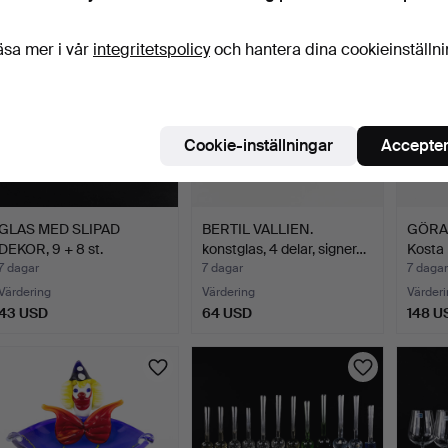
äsa mer i vår
integritetspolicy
och hantera dina cookieinställn
Cookie-inställningar
Accepter
GLAS MED SLIPAD
BERTIL VALLIEN.
GÖRAN
DEKOR, 9 + 8 st.
konstglas, 4 delar, signer…
Kosta 
7 dagar
7 dagar
7 dagar
Värdering
Värdering
Värderi
43 USD
64 USD
148 U