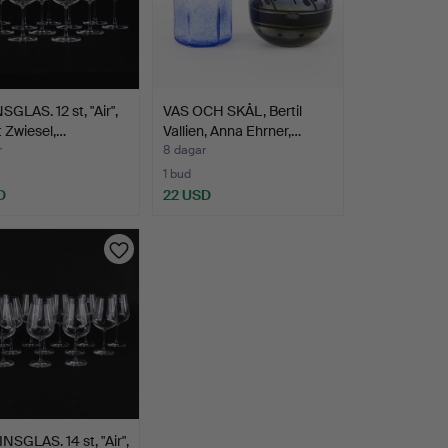
SGLAS. 12 st, "Air",
VAS OCH SKÅL, Bertil
 Zwiesel,…
Vallien, Anna Ehrner,…
r
8 dagar
1 bud
D
22 USD
SGLAS. 14 st, "Air",