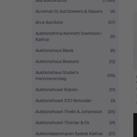
a
Alla auktionshus
(1 586)
Acreman St Auctioneers & Valuers
(4)
Arce Auctions
(57)
Auktionsfirma Kenneth Svensson i
(9)
Kalmar
Auktionshaus Blank
(6)
Auktionshaus Bossard
(12)
Auktionshaus Stuber's
(119)
Hammerschlag
Auktionshuset Kolonn
(31)
Auktionshuset STO Bohuslän
(3)
Auktionshuset Thelin & Johansson
(35)
Auktionshuset Thörner & Ek
(31)
Auktionskammaren Sydost Kalmar
(27)