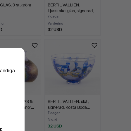
LAS. 9 st, grönt
BERTIL VALLIEN.
Ljusstake, glas, signerad,…
r
7 dagar
ng
Värdering
D
32 USD
vändiga
L VALLIEN. VAS &
BERTIL VALLIEN. skål,
AMPA. "Volcano"…
signerad, Kosta Boda…
7 dagar
ng
3 bud
SD
32 USD
r.