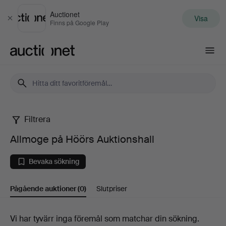
Auctionet
Visa
Stäng
Finns på Google Play
Auctionet.com
Filtrera
Allmoge
Allmoge på Höörs Auktionshall
på
Bevaka sökning
Höörs
Pågående auktioner
(0)
Slutpriser
Auktionshall
Pågående
Vi har tyvärr inga föremål som matchar din sökning.