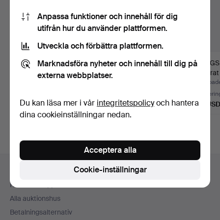
Anpassa funktioner och innehåll för dig
utifrån hur du använder plattformen.
Utveckla och förbättra plattformen.
Marknadsföra nyheter och innehåll till dig på
STOL, allmoge,
DALAHÄSTAR, 5 st.
VÄGGSK
troligtvis 1800-tal.
daterat
externa webbplatser.
Klubbades 23 jul 2026
Klubbades 16 jul 2026
Klubbade
1 bud
1 bud
Värderin
Du kan läsa mer i vår
integritetspolicy
och hantera
32 USD
32 USD
85 US
dina cookieinställningar nedan.
Acceptera alla
Sidfotsnavigation
Cookie-inställningar
Hjälp och kontakt
Kontakta support
Alla auktionshus
Betalningsalternativ