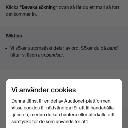
auktioner
Klicka
“Bevaka sökning”
ovan så får du ett mail så fort
det kommer in.
Söktips
Vi söker automatiskt delar av ord. Söker du på
band
hittar vi även
arm
band
sur
.
Här är föremål från vårt arkiv som
Vi använder cookies
matchar din sökning
Denna tjänst är en del av Auctionet-plattformen.
Visa alla föremål
Vissa cookies är nödvändiga för att tillhandahålla
tjänsten, medan du kan hantera eller återkalla ditt
samtycke för de som används för att: