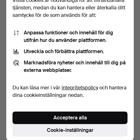
Vissa cookies är nödvändiga för att tillhandahålla
tjänsten, medan du kan hantera eller återkalla ditt
samtycke för de som används för att:
Anpassa funktioner och innehåll för dig
utifrån hur du använder plattformen.
Utveckla och förbättra plattformen.
FÖRSTÄRKARE, PIONEER,
TV, PHILIPS, 40-TUM.
Marknadsföra nyheter och innehåll till dig på
MODEL SX-950.
5 dagar
7 dagar
externa webbplatser.
36 bud
Värdering
830 USD
53 USD
Du kan läsa mer i vår
integritetspolicy
och hantera
dina cookieinställningar nedan.
Bevaka sökning
Du kan också söka i
vårt arkiv med avslutade auktioner
.
Acceptera alla
Cookie-inställningar