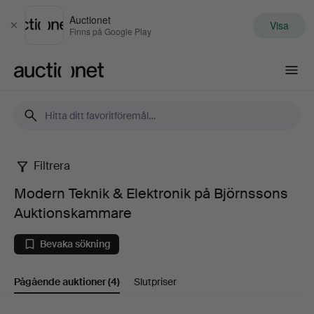
Auctionet
Visa
Stäng
Finns på Google Play
Auctionet.com
Filtrera
Modern
Modern Teknik & Elektronik på Björnssons
Teknik
Auktionskammare
&
Bevaka sökning
Elektronik
Pågående auktioner
(4)
Slutpriser
på