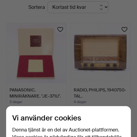
Pågående
Sortera
Björnssons
auktioner
Auktionskammare
PANASONIC.
RADIO, PHILIPS, 1940750-
MINIRÄKNARE. "JE-371U".
TAL.
JAPAN, …
3 dagar
4 dagar
2 bud
Värdering
37 USD
53 USD
Vi använder cookies
Denna tjänst är en del av Auctionet-plattformen.