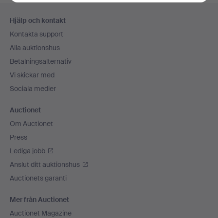
Sidfotsnavigation
Hjälp och kontakt
Kontakta support
Alla auktionshus
Betalningsalternativ
Vi skickar med
Sociala medier
Auctionet
Om Auctionet
Press
Lediga jobb
Anslut ditt auktionshus
Auctionets garanti
Mer från Auctionet
Auctionet Magazine