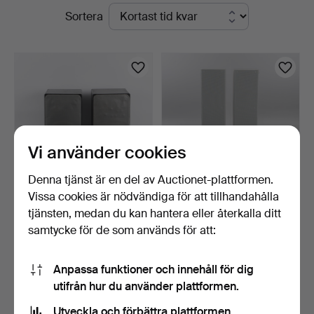
Pågående
Sortera
Stockholms
auktioner
Auktionsverk
Helsingborg
Vi använder cookies
Denna tjänst är en del av Auctionet-plattformen.
Vissa cookies är nödvändiga för att tillhandahålla
DIETER RAMS. Högtalare
HÖGTALARE, ett par, "M12",
tjänsten, medan du kan hantera eller återkalla ditt
och bandspelare, 3 …
Braun.
samtycke för de som används för att:
2 dagar
5 dagar
8 bud
5 bud
95 USD
65 USD
Anpassa funktioner och innehåll för dig
utifrån hur du använder plattformen.
Bevaka sökning
Utveckla och förbättra plattformen.