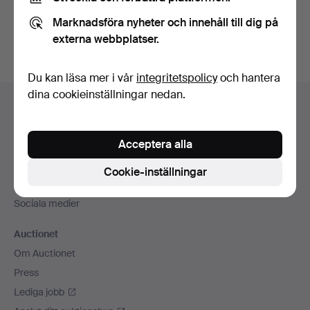
Du kan också söka i
vårt arkiv med avslutade auktioner
.
Marknadsföra nyheter och innehåll till dig på
externa webbplatser.
Du kan läsa mer i vår
integritetspolicy
och hantera
Sidfotsnavigation
dina cookieinställningar nedan.
Hjälp och kontakt
Kontakta support
Acceptera alla
Alla auktionshus
Betalningsalternativ
Cookie-inställningar
Vi skickar med
Sociala medier
Auctionet
Om Auctionet
Press
Lediga jobb