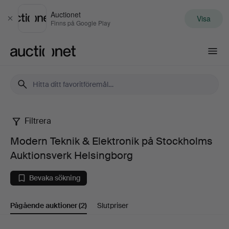
Auctionet
Visa
Stäng
Finns på Google Play
Auctionet.com
Filtrera
Modern
Modern Teknik & Elektronik på Stockholms
Teknik
Auktionsverk Helsingborg
&
Bevaka sökning
Elektronik
Pågående auktioner
(2)
Slutpriser
på