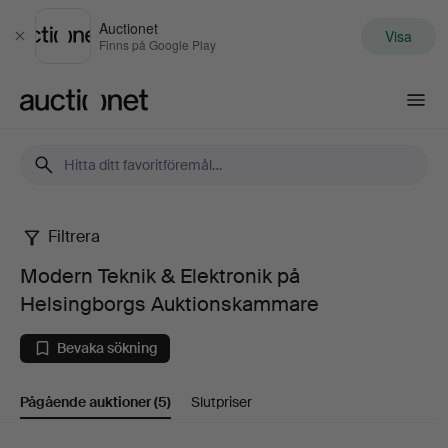
Auctionet
Visa
Stäng
Finns på Google Play
Auctionet.com
Filtrera
Modern
Modern Teknik & Elektronik på
Teknik
Helsingborgs Auktionskammare
&
Bevaka sökning
Elektronik
Pågående auktioner
(5)
Slutpriser
på