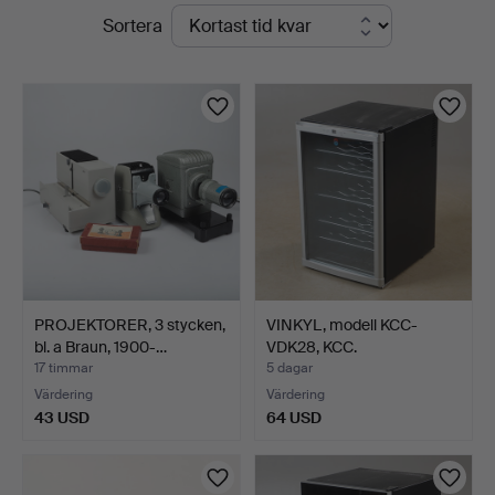
Pågående
Sortera
Helsingborgs
auktioner
Auktionskammare
PROJEKTORER, 3 stycken,
VINKYL, modell KCC-
bl. a Braun, 1900-…
VDK28, KCC.
17 timmar
5 dagar
Värdering
Värdering
43 USD
64 USD