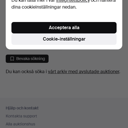
Du kan läsa mer i vår
integritetspolicy
och hantera
dina cookieinställningar nedan.
FÖRSTÄRKARE, Harley
Benton.
Acceptera alla
6 dagar
Värdering
Cookie-inställningar
43 USD
Bevaka sökning
Du kan också söka i
vårt arkiv med avslutade auktioner
.
Sidfotsnavigation
Hjälp och kontakt
Kontakta support
Alla auktionshus