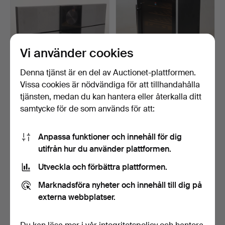
Vi använder cookies
Denna tjänst är en del av Auctionet-plattformen.
Vissa cookies är nödvändiga för att tillhandahålla
STEREOANLÄGGNING,
VINKYL, modell KCC-
tjänsten, medan du kan hantera eller återkalla ditt
"Beo Sound Century", Ban…
VDK40DT, KCC.
samtycke för de som används för att:
5 dagar
5 dagar
Värdering
Värdering
106 USD
106 USD
Anpassa funktioner och innehåll för dig
utifrån hur du använder plattformen.
Utveckla och förbättra plattformen.
Marknadsföra nyheter och innehåll till dig på
externa webbplatser.