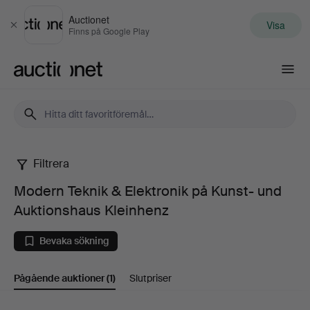
Auctionet
Visa
Stäng
Finns på Google Play
Auctionet.com
Filtrera
Modern
Modern Teknik & Elektronik på Kunst- und
Teknik
Auktionshaus Kleinhenz
&
Bevaka sökning
Elektronik
Pågående auktioner
(1)
Slutpriser
på