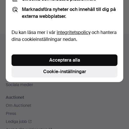
Du kan också söka i
vårt arkiv med avslutade auktioner
.
Marknadsföra nyheter och innehåll till dig på
externa webbplatser.
Du kan läsa mer i vår
integritetspolicy
och hantera
Sidfotsnavigation
dina cookieinställningar nedan.
Hjälp och kontakt
Kontakta support
Acceptera alla
Alla auktionshus
Betalningsalternativ
Cookie-inställningar
Vi skickar med
Sociala medier
Auctionet
Om Auctionet
Press
Lediga jobb