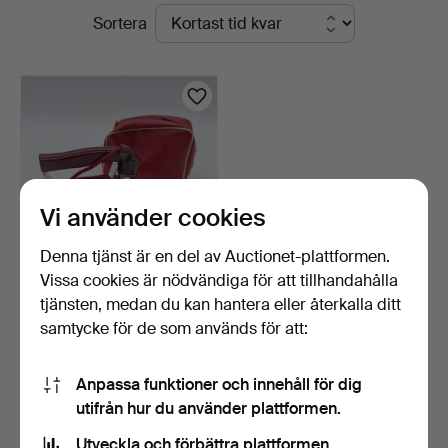
Pågående
Sortera
Kunst-
auktioner
und
Auktionshaus
Kleinhenz
Vi använder cookies
Denna tjänst är en del av Auctionet-plattformen.
Vissa cookies är nödvändiga för att tillhandahålla
NOS NEUMÄRKER
tjänsten, medan du kan hantera eller återkalla ditt
RESESTRYKJÄRN
samtycke för de som används för att:
TYSKLAND 1950-…
8 dagar
Värdering
70 USD
Anpassa funktioner och innehåll för dig
utifrån hur du använder plattformen.
Bevaka sökning
Utveckla och förbättra plattformen.