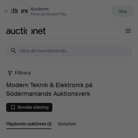
Auctionet
Visa
Stäng
Finns på Google Play
Auctionet.com
Filtrera
Modern
Modern Teknik & Elektronik på
Teknik
Södermanlands Auktionsverk
&
Bevaka sökning
Elektronik
Pågående auktioner
(1)
Slutpriser
på