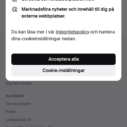
Du kan också söka i
vårt arkiv med avslutade auktioner
.
Marknadsföra nyheter och innehåll till dig på
externa webbplatser.
Du kan läsa mer i vår
integritetspolicy
och hantera
Sidfotsnavigation
dina cookieinställningar nedan.
Hjälp och kontakt
Kontakta support
Acceptera alla
Alla auktionshus
Betalningsalternativ
Cookie-inställningar
Vi skickar med
Sociala medier
Auctionet
Om Auctionet
Press
Lediga jobb