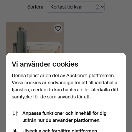
Pågående
Sortera
Södermanlands
auktioner
Auktionsverk
Vi använder cookies
Denna tjänst är en del av Auctionet-plattformen.
Vissa cookies är nödvändiga för att tillhandahålla
SOLARIUM, Philips HB 811
tjänsten, medan du kan hantera eller återkalla ditt
Sunmobile.
samtycke för de som används för att:
5 dagar
Värdering
159 USD
Anpassa funktioner och innehåll för dig
utifrån hur du använder plattformen.
Bevaka sökning
Utveckla och förbättra plattformen.