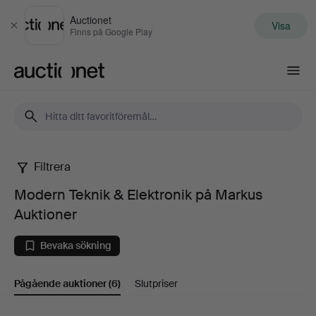
Auctionet
Visa
Stäng
Finns på Google Play
Auctionet.com
Filtrera
Modern
Modern Teknik & Elektronik på Markus
Teknik
Auktioner
&
Bevaka sökning
Elektronik
Pågående auktioner
(6)
Slutpriser
på