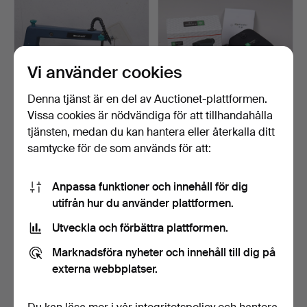
Vi använder cookies
Denna tjänst är en del av Auctionet-plattformen.
Vissa cookies är nödvändiga för att tillhandahålla
KONTUR -/FIGURSÅG,
PINFINDER 7.0
tjänsten, medan du kan hantera eller återkalla ditt
Einhell BT-44 405 E.
avståndsmätare för
samtycke för de som används för att:
golfspela…
13 dagar
13 dagar
Värdering
Värdering
53 USD
43 USD
Anpassa funktioner och innehåll för dig
utifrån hur du använder plattformen.
Utveckla och förbättra plattformen.
Marknadsföra nyheter och innehåll till dig på
externa webbplatser.