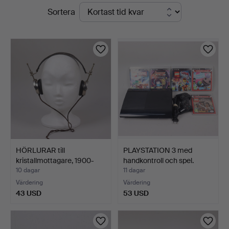
Pågående
Sortera
Markus
auktioner
Auktioner
HÖRLURAR till
PLAYSTATION 3 med
kristallmottagare, 1900-
handkontroll och spel.
tale…
10 dagar
11 dagar
Värdering
Värdering
43 USD
53 USD