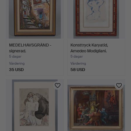
MEDELHAVSGRÄND -
Konsttryck Karyatid,
signerad.
Amedeo Modigliani.
5 dagar
5 dagar
Värdering
Värdering
35 USD
58 USD