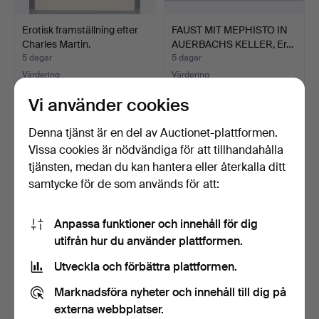
Erotisk framställning efter
FAUST MIT MEPHISTO IN
Charles Martin.
AUERBACHS KELLER, Er…
5 dagar
5 dagar
Värdering
Värdering
58 USD
162 USD
Vi använder cookies
Denna tjänst är en del av Auctionet-plattformen.
Vissa cookies är nödvändiga för att tillhandahålla
tjänsten, medan du kan hantera eller återkalla ditt
samtycke för de som används för att:
Anpassa funktioner och innehåll för dig
utifrån hur du använder plattformen.
Utveckla och förbättra plattformen.
4 GAMLA STICK I RAM.
PORTÄTT AV ETT PAR,
OKÄND KONSTNÄR.
Marknadsföra nyheter och innehåll till dig på
5 dagar
6 dagar
externa webbplatser.
Värdering
Värdering