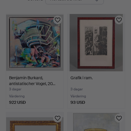
auktioner
Benjamin Burkard,
Grafik i ram.
antistatischer Vogel, 20…
3 dagar
3 dagar
Värdering
Värdering
922 USD
93 USD