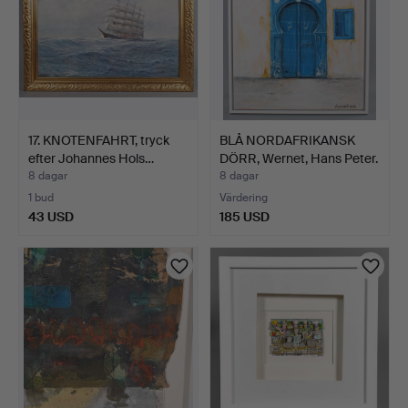
17. KNOTENFAHRT, tryck
BLÅ NORDAFRIKANSK
efter Johannes Hols…
DÖRR, Wernet, Hans Peter.
8 dagar
8 dagar
1 bud
Värdering
43 USD
185 USD