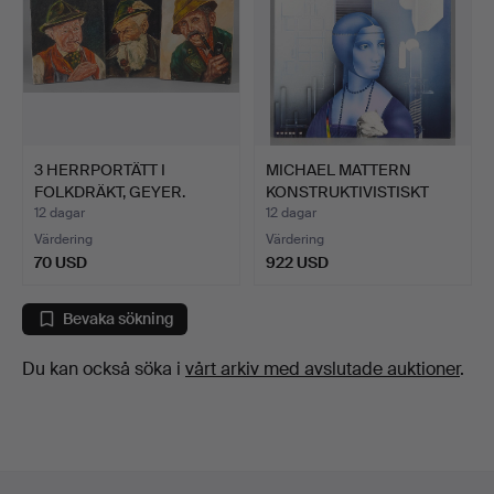
3 HERRPORTÄTT I
MICHAEL MATTERN
FOLKDRÄKT, GEYER.
KONSTRUKTIVISTISKT
MÅLERI.
12 dagar
12 dagar
Värdering
Värdering
70 USD
922 USD
Bevaka sökning
Du kan också söka i
vårt arkiv med avslutade auktioner
.
Sidfotsnavigation