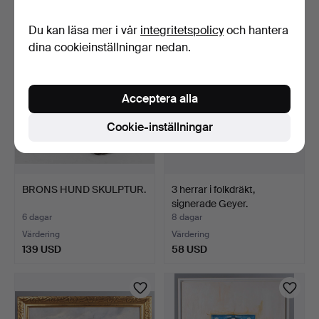
47 USD
58 USD
Du kan läsa mer i vår
integritetspolicy
och hantera
dina cookieinställningar nedan.
Acceptera alla
Cookie-inställningar
BRONS HUND SKULPTUR.
3 herrar i folkdräkt,
signerade Geyer.
6 dagar
8 dagar
Värdering
Värdering
139 USD
58 USD