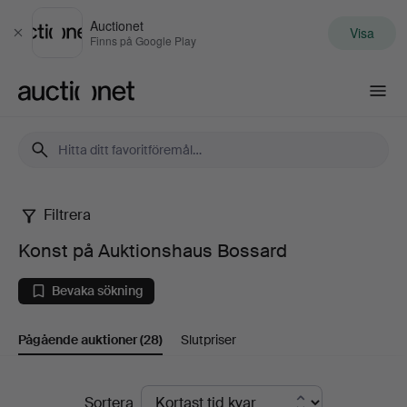
Auctionet
Visa
Stäng
Finns på Google Play
Auctionet.com
Filtrera
Konst
Konst på Auktionshaus Bossard
på
Bevaka sökning
Auktionshaus
Pågående auktioner
(28)
Slutpriser
Bossard
Pågående
Sortera