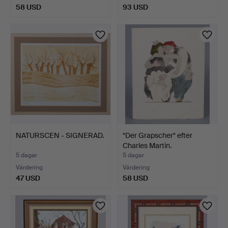
58 USD
93 USD
NATURSCEN - SIGNERAD.
*Der Grapscher* efter
Charles Martin.
5 dagar
5 dagar
Värdering
Värdering
47 USD
58 USD