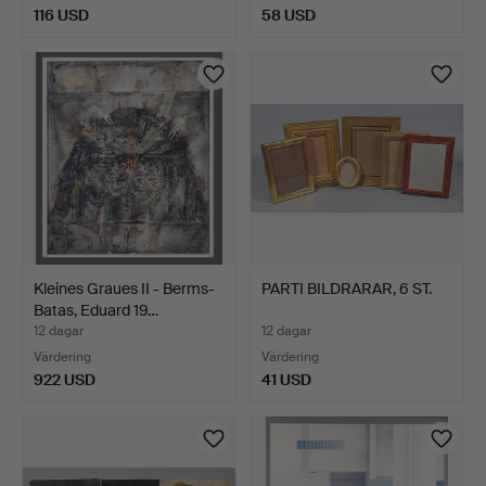
116 USD
58 USD
Kleines Graues II - Berms-
PARTI BILDRARAR, 6 ST.
Batas, Eduard 19…
12 dagar
12 dagar
Värdering
Värdering
922 USD
41 USD