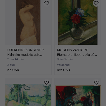
UBEKENDT KUNSTNER.
MOGENS VANTORE.
Kvinnligt modellstudie,…
Blomsterstilleben, olja på…
2 tim 44 min
3 tim 15 min
2 bud
Värdering
55 USD
186 USD