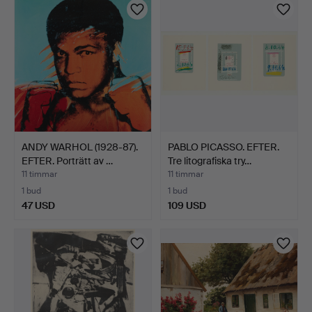
ANDY WARHOL (1928-87).
PABLO PICASSO. EFTER.
EFTER. Porträtt av …
Tre litografiska try…
11 timmar
11 timmar
1 bud
1 bud
47 USD
109 USD