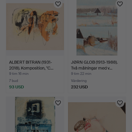
ALBERT BITRAN (1931-
JØRN GLOB (1913-1988).
2018). Komposition, "C…
Två målningar med v…
9 tim 16 min
9 tim 22 min
7 bud
Värdering
93 USD
232 USD