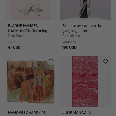
BJARNE HANSEN
Skulptur av klart och lila
RASMUSSEN. Teckning
glas, osignerad.
med moti…
7 tim 7 min
7 tim 36 min
1 bud
Värdering
47 USD
186 USD
HANS ØLLGAARD (1911-
JULIE NANGALA