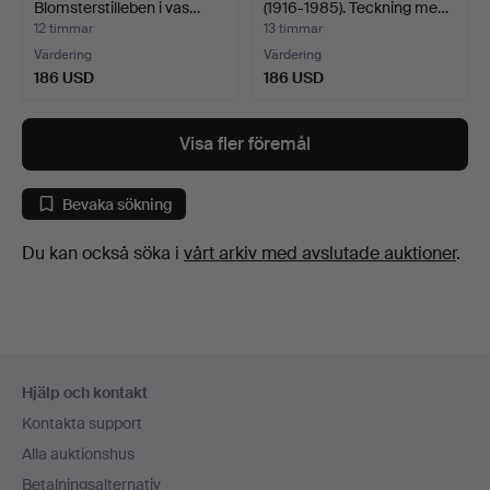
Blomsterstilleben i vas…
(1916-1985). Teckning me…
12 timmar
13 timmar
Värdering
Värdering
186 USD
186 USD
Visa fler föremål
Bevaka sökning
Du kan också söka i
vårt arkiv med avslutade auktioner
.
Sidfotsnavigation
Hjälp och kontakt
Kontakta support
Alla auktionshus
Betalningsalternativ