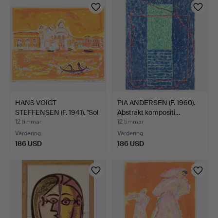
HANS VOIGT
PIA ANDERSEN (F. 1960).
STEFFENSEN (F. 1941). "Sol
Abstrakt kompositi…
i Ve…
12 timmar
12 timmar
Värdering
Värdering
186 USD
186 USD