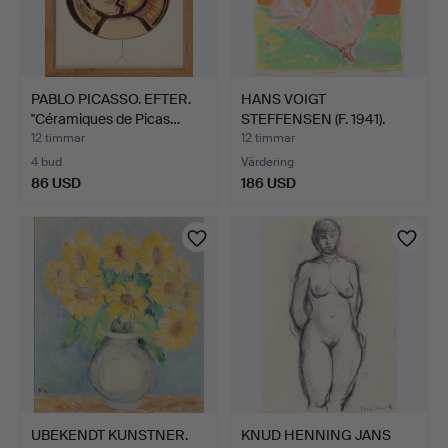
PABLO PICASSO. EFTER.
HANS VOIGT
"Céramiques de Picas…
STEFFENSEN (F. 1941).
”Russisk …
12 timmar
12 timmar
4 bud
Värdering
86 USD
186 USD
UBEKENDT KUNSTNER.
KNUD HENNING JANS