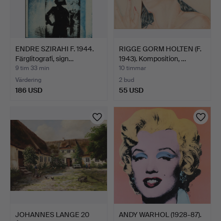
ENDRE SZIRAHI F. 1944.
RIGGE GORM HOLTEN (F.
Färglitografi, sign…
1943). Komposition, …
9 tim 33 min
10 timmar
Värdering
2 bud
186 USD
55 USD
JOHANNES LANGE 20
ANDY WARHOL (1928-87).