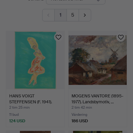
auktioner
1
5
HANS VOIGT
MOGENS VANTORE (1895-
STEFFENSEN (F. 1941).
1977). Landsbymotiv, …
”Danserin…
2 tim 25 min
2 tim 42 min
11 bud
Värdering
124 USD
186 USD