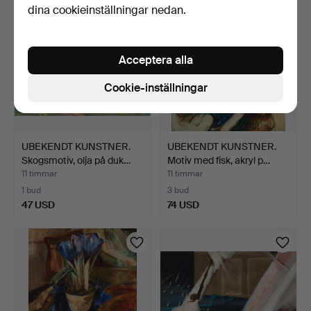
dina cookieinställningar nedan.
Acceptera alla
Cookie-inställningar
UBEKENDT KUNSTNER.
UBEKENDT KUNSTNER.
Skogsmotiv, olja på duk…
Motiv med fisk, akryl p…
11 timmar
11 timmar
1 bud
3 bud
47 USD
74 USD