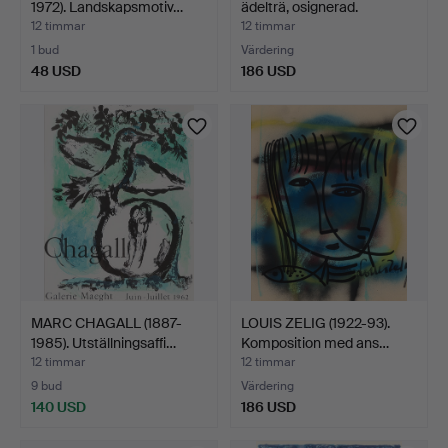
1972). Landskapsmotiv…
ädelträ, osignerad.
12 timmar
12 timmar
1 bud
Värdering
48 USD
186 USD
MARC CHAGALL (1887-
LOUIS ZELIG (1922-93).
1985). Utställningsaffi…
Komposition med ans…
12 timmar
12 timmar
9 bud
Värdering
140 USD
186 USD