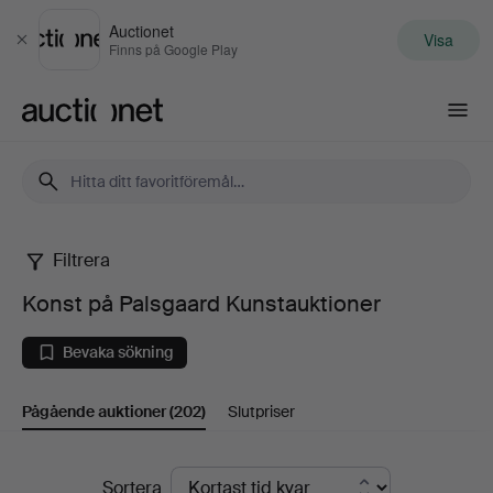
Auctionet
Visa
Stäng
Finns på Google Play
Auctionet.com
Filtrera
Konst
Konst på Palsgaard Kunstauktioner
på
Bevaka sökning
Palsgaard
Pågående auktioner
(202)
Slutpriser
Kunstauktioner
Pågående
Sortera