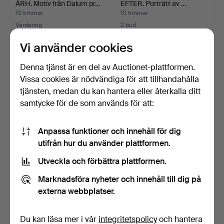
ÅRH. Motiv från Dalum pr…
EFTER. Porträtt av …
10 timmar
10 timmar
Värdering
2 bud
186 USD
55 USD
Vi använder cookies
Denna tjänst är en del av Auctionet-plattformen.
Vissa cookies är nödvändiga för att tillhandahålla
tjänsten, medan du kan hantera eller återkalla ditt
samtycke för de som används för att:
Anpassa funktioner och innehåll för dig
utifrån hur du använder plattformen.
Utveckla och förbättra plattformen.
ANNE THOLSTRUP (F.
Väggrelief av glas med
1952). Komposition, lit…
inkapslade pappersb…
Marknadsföra nyheter och innehåll till dig på
11 timmar
11 timmar
externa webbplatser.
Värdering
Värdering
186 USD
232 USD
Du kan läsa mer i vår
integritetspolicy
och hantera