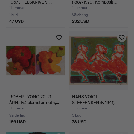
1957). TILLSKRIVEN. …
(1887-1979). Kompositi…
11 timmar
11 timmar
1 bud
Värdering
47 USD
232 USD
ROBERT YONG 20-21.
HANS VOIGT
ÅRH. Två blomstermotiv,…
STEFFENSEN (F. 1941).
”Slovakis…
11 timmar
11 timmar
Värdering
5 bud
186 USD
78 USD