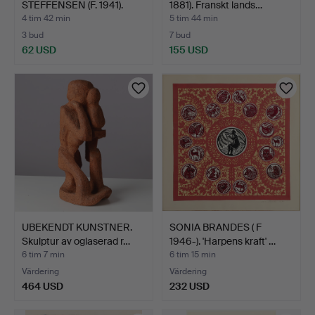
STEFFENSEN (F. 1941).
1881). Franskt lands…
'Landskap…
4 tim 42 min
5 tim 44 min
3 bud
7 bud
62 USD
155 USD
UBEKENDT KUNSTNER.
SONIA BRANDES ( F
Skulptur av oglaserad r…
1946-). 'Harpens kraft' …
6 tim 7 min
6 tim 15 min
Värdering
Värdering
464 USD
232 USD