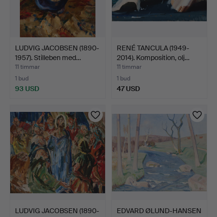
LUDVIG JACOBSEN (1890-
RENÉ TANCULA (1949-
1957). Stilleben med…
2014). Komposition, olj…
11 timmar
11 timmar
1 bud
1 bud
93 USD
47 USD
LUDVIG JACOBSEN (1890-
EDVARD ØLUND-HANSEN