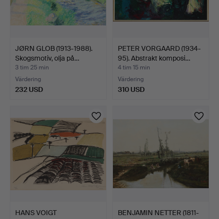
JØRN GLOB (1913-1988).
PETER VORGAARD (1934-
Skogsmotiv, olja på…
95). Abstrakt komposi…
3 tim 25 min
4 tim 15 min
Värdering
Värdering
232 USD
310 USD
HANS VOIGT
BENJAMIN NETTER (1811-