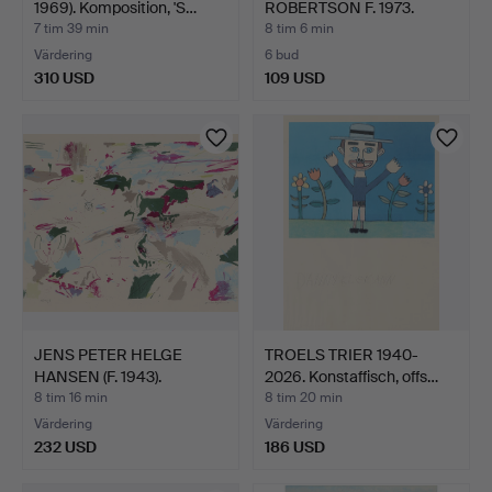
1969). Komposition, 'S…
ROBERTSON F. 1973.
Aborigina…
7 tim 39 min
8 tim 6 min
Värdering
6 bud
310 USD
109 USD
JENS PETER HELGE
TROELS TRIER 1940-
HANSEN (F. 1943).
2026. Konstaffisch, offs…
Abstrak…
8 tim 16 min
8 tim 20 min
Värdering
Värdering
232 USD
186 USD