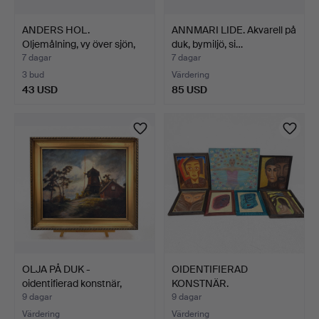
ANDERS HOL.
ANNMARI LIDE. Akvarell på
Oljemålning, vy över sjön,
duk, bymiljö, si…
olj…
7 dagar
7 dagar
3 bud
Värdering
43 USD
85 USD
OLJA PÅ DUK -
OIDENTIFIERAD
oidentifierad konstnär,
KONSTNÄR.
sign…
OLJEMÅLNINGAR - 7 …
9 dagar
9 dagar
Värdering
Värdering