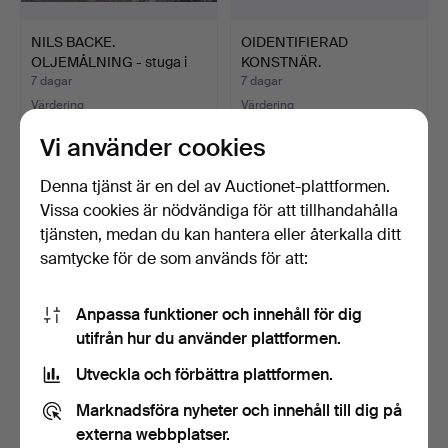
NILS BACKE.
OIDENTIFIERAD
OLJEMÅLNING - stuga i
KONSTNÄR.
fjällmil…
OLJEMÅLNING - Olja…
7 dagar
7 dagar
Värdering
Värdering
106 USD
53 USD
Vi använder cookies
Denna tjänst är en del av Auctionet-plattformen.
Vissa cookies är nödvändiga för att tillhandahålla
tjänsten, medan du kan hantera eller återkalla ditt
samtycke för de som används för att:
Anpassa funktioner och innehåll för dig
utifrån hur du använder plattformen.
Utveckla och förbättra plattformen.
LARS ÖSTLING.
LENNART RODHE.
FÄLTLITOGRAFI, numrerad,
Komposition, färglitografi,…
Marknadsföra nyheter och innehåll till dig på
201…
7 dagar
7 dagar
externa webbplatser.
Värdering
Värdering