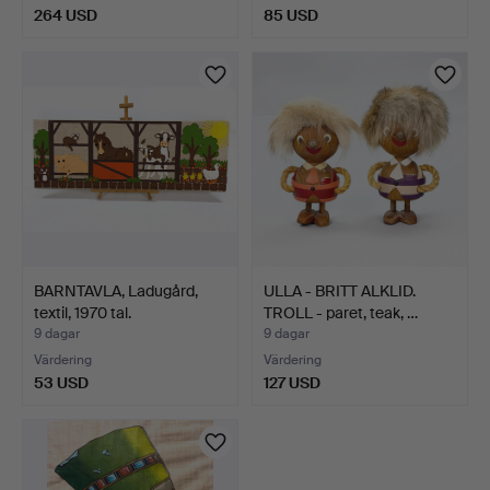
264 USD
85 USD
BARNTAVLA, Ladugård,
ULLA - BRITT ALKLID.
textil, 1970 tal.
TROLL - paret, teak, …
9 dagar
9 dagar
Värdering
Värdering
53 USD
127 USD