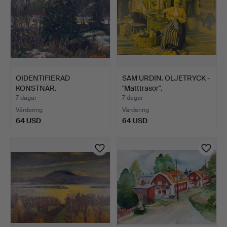
OIDENTIFIERAD
SAM URDIN. OLJETRYCK -
KONSTNÄR.
"Matttrasor".
OLJEMÅLNING - Skog…
7 dagar
7 dagar
Värdering
Värdering
64 USD
64 USD