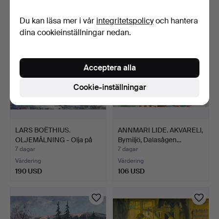
85 USD
159 USD
Du kan läsa mer i vår
integritetspolicy
och hantera
dina cookieinställningar nedan.
Acceptera alla
Cookie-inställningar
LARS BOËTHIUS.
ANNMARI LIDE. AKVARELl,
OLJEMÅLNING - Olja på
Bymiljö, Dalasågen…
duk, …
7 dagar
7 dagar
Värdering
Värdering
190 USD
106 USD