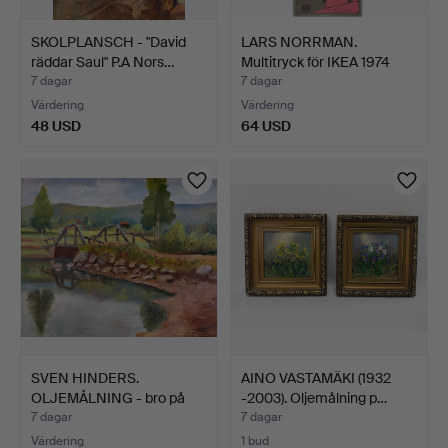
SKOLPLANSCH - "David
LARS NORRMAN.
räddar Saul" P.A Nors…
Multitryck för IKEA 1974
"Ma…
7 dagar
7 dagar
Värdering
Värdering
48 USD
64 USD
SVEN HINDERS.
AINO VASTAMÄKI (1932
OLJEMÅLNING - bro på
-2003). Oljemålning p…
byväg, …
7 dagar
7 dagar
Värdering
1 bud