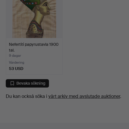
Nefertiti papyrustavla 1900
tal.
9 dagar
Värdering
53 USD
Bevaka sökning
Du kan också söka i
vårt arkiv med avslutade auktioner
.
Sidfotsnavigation