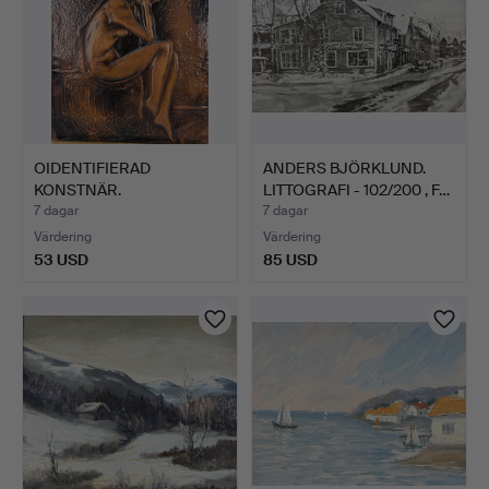
OIDENTIFIERAD
ANDERS BJÖRKLUND.
KONSTNÄR.
LITTOGRAFI - 102/200 , F…
KOPPARTAVLA - kvin…
7 dagar
7 dagar
Värdering
Värdering
53 USD
85 USD