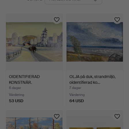
auktioner
OIDENTIFIERAD
OLJA på duk, strandmiljö,
KONSTNÄR.
oidentifierad ko…
OLJEMÅLNING - Fork…
6 dagar
7 dagar
Värdering
Värdering
53 USD
64 USD