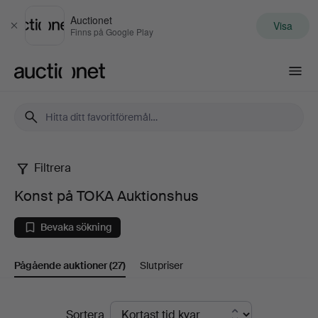
Auctionet
Visa
Stäng
Finns på Google Play
Auctionet.com
Filtrera
Konst
Konst på TOKA Auktionshus
på
Bevaka sökning
TOKA
Pågående auktioner
(27)
Slutpriser
Auktionshus
Pågående
Sortera