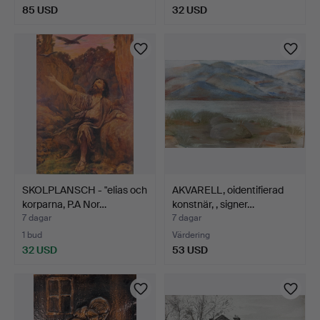
85 USD
32 USD
SKOLPLANSCH - "elias och
AKVARELL, oidentifierad
korparna, P.A Nor…
konstnär, , signer…
7 dagar
7 dagar
1 bud
Värdering
32 USD
53 USD