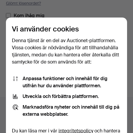
Glömt lösenordet?
Kom ihåg mig
Vi använder cookies
Logga in
Denna tjänst är en del av Auctionet-plattformen.
Vissa cookies är nödvändiga för att tillhandahålla
eller logga in via Facebook här
tjänsten, medan du kan hantera eller återkalla ditt
samtycke för de som används för att:
Fortsätt med Facebook
Anpassa funktioner och innehåll för dig
utifrån hur du använder plattformen.
Utveckla och förbättra plattformen.
Sidfotsnavigation
Marknadsföra nyheter och innehåll till dig på
Hjälp och kontakt
externa webbplatser.
Kontakta support
Alla auktionshus
Du kan läsa mer i vår
integritetspolicy
och hantera
Betalningsalternativ