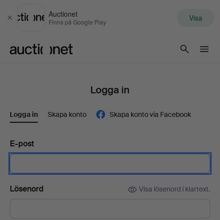
Auctionet
Visa
Stäng
Finns på Google Play
Auctionet.com
Logga in
Logga in
Skapa konto
Skapa konto via Facebook
E-post
Lösenord
Visa lösenord i klartext.