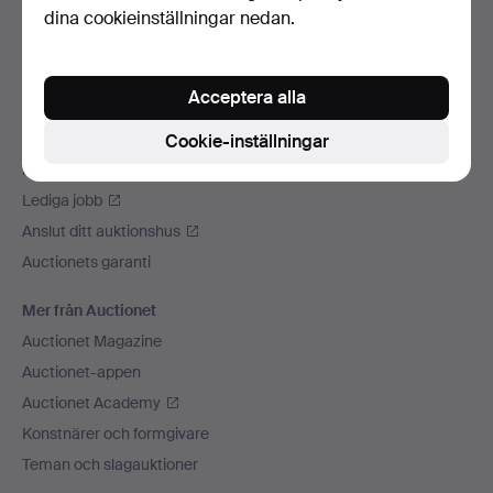
dina cookieinställningar nedan.
Vi skickar med
Sociala medier
Acceptera alla
Auctionet
Om Auctionet
Cookie-inställningar
Press
Lediga jobb
Anslut ditt auktionshus
Auctionets garanti
Mer från Auctionet
Auctionet Magazine
Auctionet-appen
Auctionet Academy
Konstnärer och formgivare
Teman och slagauktioner