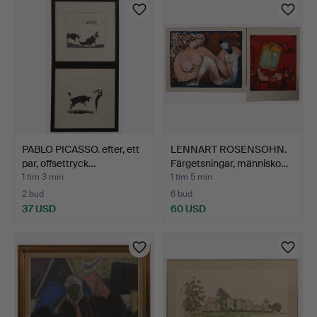
PABLO PICASSO. efter, ett
LENNART ROSENSOHN.
par, offsettryck…
Färgetsningar, människo…
1 tim 3 min
1 tim 5 min
2 bud
6 bud
37 USD
60 USD