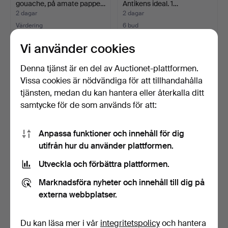
gouache, på amate pappe…
Antikens ideal. 1…
2 dagar
2 dagar
Värdering
6 bud
85 USD
60 USD
Vi använder cookies
Denna tjänst är en del av Auctionet-plattformen.
Vissa cookies är nödvändiga för att tillhandahålla
tjänsten, medan du kan hantera eller återkalla ditt
samtycke för de som används för att:
Anpassa funktioner och innehåll för dig
utifrån hur du använder plattformen.
Utveckla och förbättra plattformen.
MAX WALTER SVANBERG.
WILLIAM THOMAS BOYCE.
Reproduktioner, utgiv…
(1857-1911), akvarel…
Marknadsföra nyheter och innehåll till dig på
2 dagar
2 dagar
externa webbplatser.
Värdering
Värdering
127 USD
127 USD
Du kan läsa mer i vår
integritetspolicy
och hantera