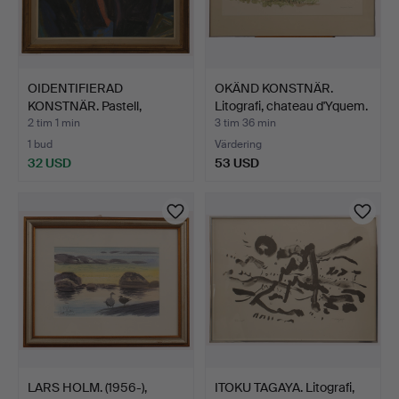
OIDENTIFIERAD
OKÄND KONSTNÄR.
KONSTNÄR. Pastell,
Litografi, chateau d'Yquem.
samtaland…
2 tim 1 min
3 tim 36 min
1 bud
Värdering
32 USD
53 USD
LARS HOLM. (1956-),
ITOKU TAGAYA. Litografi,