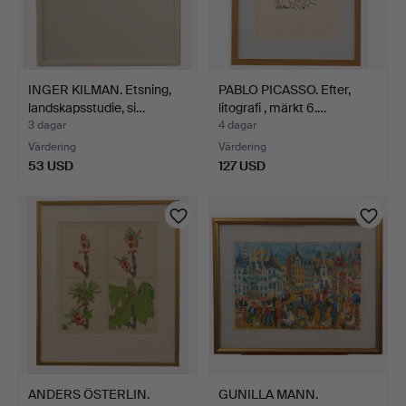
INGER KILMAN. Etsning,
PABLO PICASSO. Efter,
landskapsstudie, si…
litografi , märkt 6.…
3 dagar
4 dagar
Värdering
Värdering
53 USD
127 USD
ANDERS ÖSTERLIN.
GUNILLA MANN.