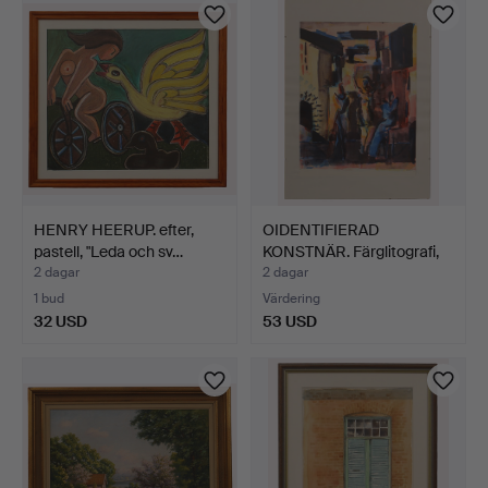
HENRY HEERUP. efter,
OIDENTIFIERAD
pastell, "Leda och sv…
KONSTNÄR. Färglitografi,
geo…
2 dagar
2 dagar
1 bud
Värdering
32 USD
53 USD