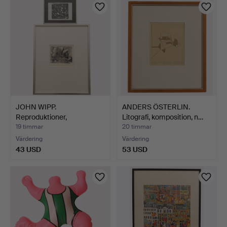
JOHN WIPP.
ANDERS ÖSTERLIN.
Reproduktioner,
Litografi, komposition, n…
kompositioner, …
19 timmar
20 timmar
Värdering
Värdering
43 USD
53 USD