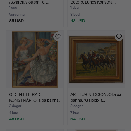
Akvarell, slottsmiljö, …
Botero, Lunds Konstha…
1 dag
1 dag
Värdering
3 bud
85 USD
43 USD
OIDENTIFIERAD
ARTHUR NILSSON. Olja på
KONSTNÄR. Olja på pannå,
pannå, "Galopp i f…
kvi…
2 dagar
2 dagar
4 bud
7 bud
48 USD
64 USD