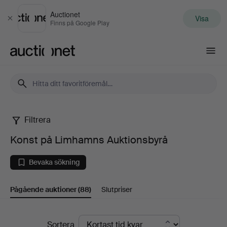
Auctionet
Visa
Stäng
Finns på Google Play
Auctionet.com
Filtrera
Konst
Konst på Limhamns Auktionsbyrå
på
Bevaka sökning
Limhamns
Pågående auktioner
(88)
Slutpriser
Auktionsbyrå
Pågående
Sortera