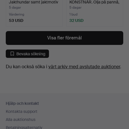
Jakthundar samt jaktmotiv
KONSTNÄR. Olja på pannå,
m…
mot…
5 dagar
5 dagar
Värdering
1 bud
53 USD
32 USD
Visa fler föremål
Bevaka sökning
Du kan också söka i
vårt arkiv med avslutade auktioner
.
Sidfotsnavigation
Hjälp och kontakt
Kontakta support
Alla auktionshus
Betalningsalternativ