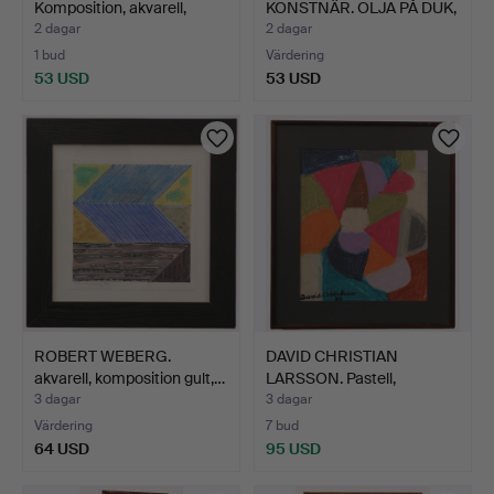
Komposition, akvarell,
KONSTNÄR. OLJA PÅ DUK,
signe…
lands…
2 dagar
2 dagar
1 bud
Värdering
53 USD
53 USD
ROBERT WEBERG.
DAVID CHRISTIAN
akvarell, komposition gult,…
LARSSON. Pastell,
polykrom…
3 dagar
3 dagar
Värdering
7 bud
64 USD
95 USD