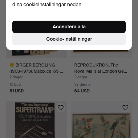
dina cookieinställningar nedan.
Acceptera alla
Cookie-inställningar
BIRGER BERGLING
REPRODUKTION, The
(1903-1973). Mapp, ca. 65 …
Royal Mails at London Ge…
2 dagar
2 dagar
10 bud
Värdering
81 USD
64 USD
Utvalt
föremål