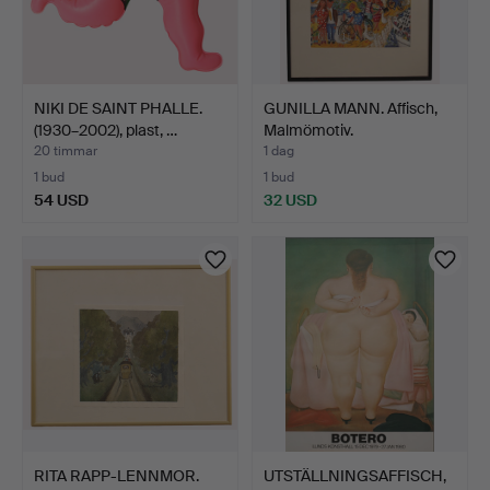
NIKI DE SAINT PHALLE.
GUNILLA MANN. Affisch,
(1930–2002), plast, …
Malmömotiv.
20 timmar
1 dag
1 bud
1 bud
54 USD
32 USD
RITA RAPP-LENNMOR.
UTSTÄLLNINGSAFFISCH,