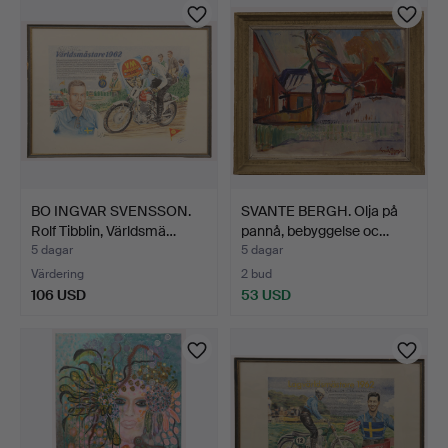
BO INGVAR SVENSSON.
SVANTE BERGH. Olja på
Rolf Tibblin, Världsmä…
pannå, bebyggelse oc…
5 dagar
5 dagar
Värdering
2 bud
106 USD
53 USD