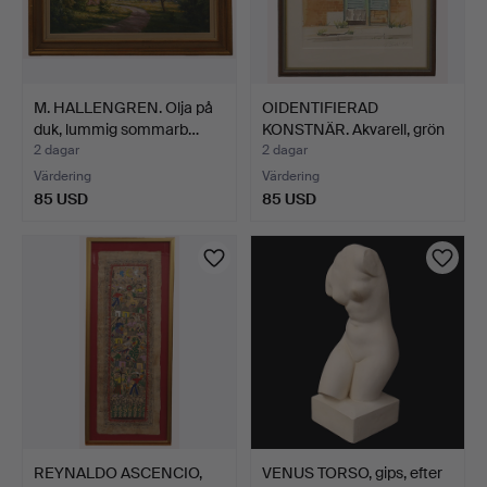
M. HALLENGREN. Olja på
OIDENTIFIERAD
duk, lummig sommarb…
KONSTNÄR. Akvarell, grön
dör…
2 dagar
2 dagar
Värdering
Värdering
85 USD
85 USD
REYNALDO ASCENCIO,
VENUS TORSO, gips, efter