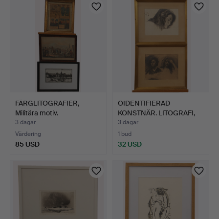
FÄRGLITOGRAFIER,
OIDENTIFIERAD
Militära motiv.
KONSTNÄR. LITOGRAFI,
kvinnop…
3 dagar
3 dagar
Värdering
1 bud
85 USD
32 USD