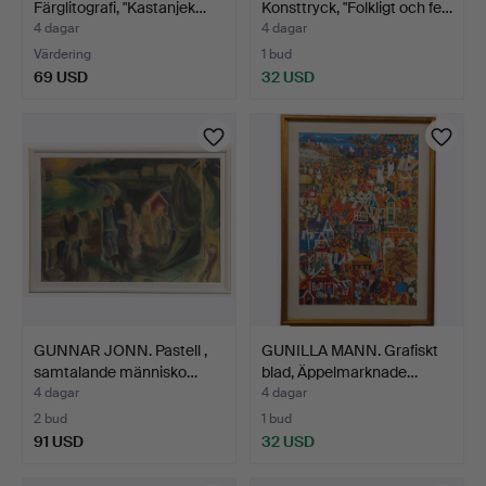
Färglitografi, "Kastanjek…
Konsttryck, "Folkligt och fe…
4 dagar
4 dagar
Värdering
1 bud
69 USD
32 USD
GUNNAR JONN. Pastell ,
GUNILLA MANN. Grafiskt
samtalande människo…
blad, Äppelmarknade…
4 dagar
4 dagar
2 bud
1 bud
91 USD
32 USD