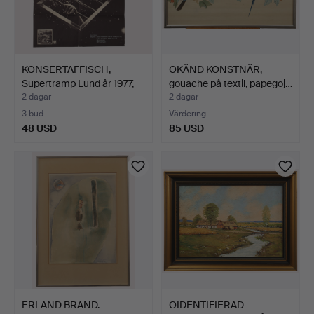
KONSERTAFFISCH,
OKÄND KONSTNÄR,
Supertramp Lund år 1977,
gouache på textil, papegoj…
M…
2 dagar
2 dagar
3 bud
Värdering
48 USD
85 USD
ERLAND BRAND.
OIDENTIFIERAD