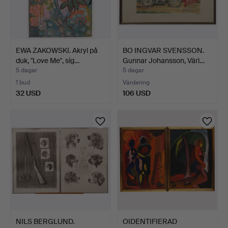
EWA ZAKOWSKI. Akryl på
BO INGVAR SVENSSON.
duk, "Love Me", sig…
Gunnar Johansson, Värl…
5 dagar
5 dagar
1 bud
Värdering
32 USD
106 USD
NILS BERGLUND.
OIDENTIFIERAD