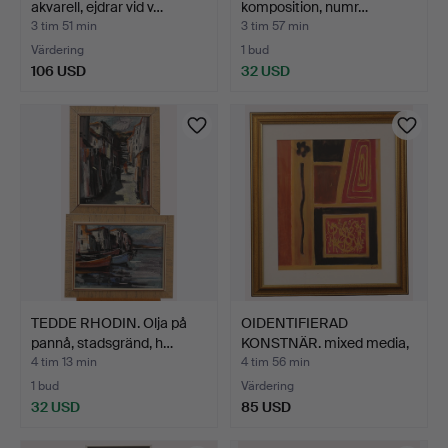
akvarell, ejdrar vid v…
komposition, numr…
3 tim 51 min
3 tim 57 min
Värdering
1 bud
106 USD
32 USD
TEDDE RHODIN. Olja på
OIDENTIFIERAD
pannå, stadsgränd, h…
KONSTNÄR. mixed media,
kompo…
4 tim 13 min
4 tim 56 min
1 bud
Värdering
32 USD
85 USD