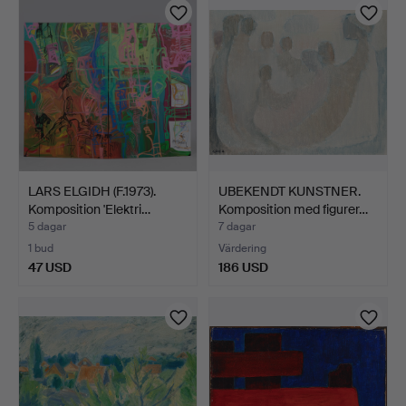
LARS ELGIDH (F.1973).
UBEKENDT KUNSTNER.
Komposition 'Elektri…
Komposition med figurer…
5 dagar
7 dagar
1 bud
Värdering
47 USD
186 USD