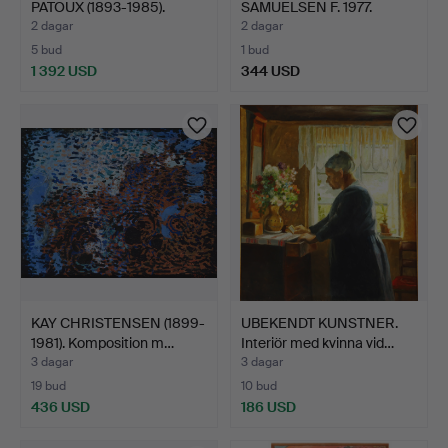
PATOUX (1893-1985).
SAMUELSEN F. 1977.
Modellstu…
Kompositio…
2 dagar
2 dagar
5 bud
1 bud
1 392 USD
344 USD
Utvalt
föremål
KAY CHRISTENSEN (1899-
UBEKENDT KUNSTNER.
1981). Komposition m…
Interiör med kvinna vid…
3 dagar
3 dagar
19 bud
10 bud
436 USD
186 USD