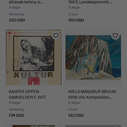
sittande kvinna, b…
1967). Landskapsmotiv …
3 dagar
3 dagar
Värdering
8 bud
232 USD
103 USD
KASPER OPPEN
NIELS MANDRUP BRUUN
SAMUELSEN F. 1977.
(1918-93). Komposition…
Kompositio…
4 dagar
4 dagar
Värdering
4 bud
774 USD
132 USD