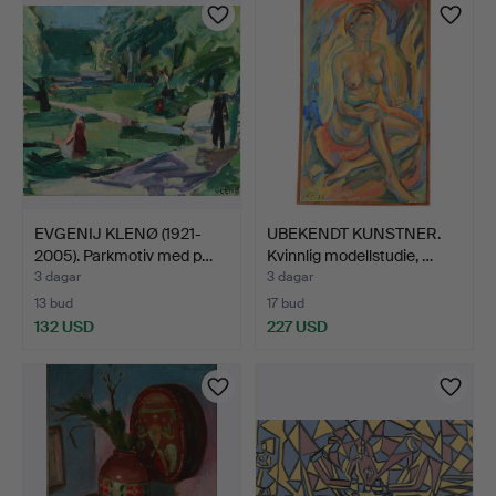
EVGENIJ KLENØ (1921-
UBEKENDT KUNSTNER.
2005). Parkmotiv med p…
Kvinnlig modellstudie, …
3 dagar
3 dagar
13 bud
17 bud
132 USD
227 USD