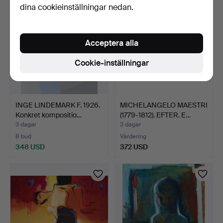
dina cookieinställningar nedan.
Acceptera alla
Cookie-inställningar
INGE LINDEMARK F. 1926.
MICHELANGELO MAESTRI
Konkret kompositio…
(1779-1812). EFTER. E…
3 dagar
3 dagar
8 bud
Värdering
348 USD
372 USD