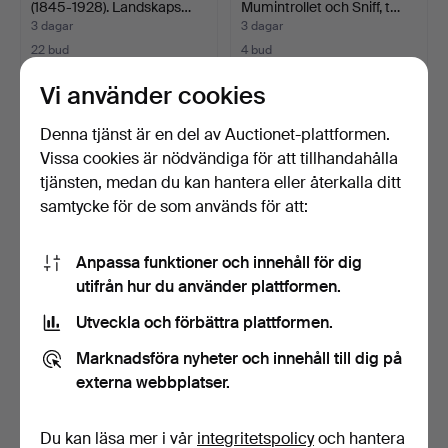
(1845-1928). Landskaps…
Mumintrollet och Sniff, t…
3 dagar
3 dagar
22 bud
4 bud
232 USD
132 USD
Vi använder cookies
Utvalt
föremål
Denna tjänst är en del av Auctionet-plattformen.
Vissa cookies är nödvändiga för att tillhandahålla
tjänsten, medan du kan hantera eller återkalla ditt
samtycke för de som används för att:
Anpassa funktioner och innehåll för dig
utifrån hur du använder plattformen.
Utveckla och förbättra plattformen.
BJØRN NIELSEN
EVGENIJ KLENØ (1921-
BUSMANN 20 ÅRH.
2005). Stilleben på et…
Marknadsföra nyheter och innehåll till dig på
Stilleben, o…
3 dagar
3 dagar
externa webbplatser.
1 bud
10 bud
53 USD
148 USD
Du kan läsa mer i vår
integritetspolicy
och hantera