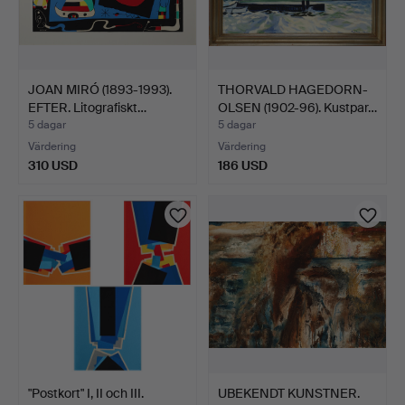
JOAN MIRÓ (1893-1993).
THORVALD HAGEDORN-
EFTER. Litografiskt…
OLSEN (1902-96). Kustpar…
5 dagar
5 dagar
Värdering
Värdering
310 USD
186 USD
"Postkort" I, II och III.
UBEKENDT KUNSTNER.