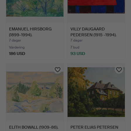
EMANUEL HIRSBORG
VILLY DAUGAARD
(1899-1994).
PEDERSEN (1915 -1994).
Landskapsmot…
Komp…
7 dagar
7 dagar
Värdering
7 bud
186 USD
93 USD
ELITH BOWALL (1909-86).
PETER ELIAS PETERSEN