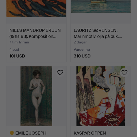
NIELS MANDRUP BRUUN
LAURITZ SØRENSEN.
(1918-93). Komposition…
Marinmotiv, olja på duk,…
7 tim 17 min
2 dagar
4 bud
Värdering
101 USD
310 USD
EMILE JOSEPH
KASPAR OPPEN