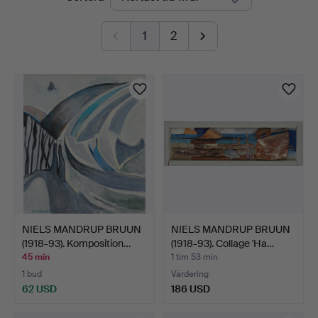
auktioner
1
2
NIELS MANDRUP BRUUN
NIELS MANDRUP BRUUN
(1918-93). Komposition…
(1918-93). Collage 'Ha…
45 min
1 tim 53 min
1 bud
Värdering
62 USD
186 USD