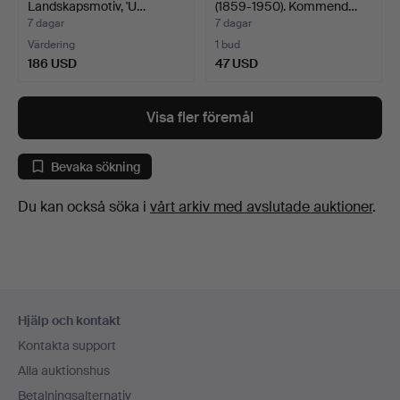
Landskapsmotiv, 'U…
(1859-1950). Kommend…
7 dagar
7 dagar
Värdering
1 bud
186 USD
47 USD
Visa fler föremål
Bevaka sökning
Du kan också söka i
vårt arkiv med avslutade auktioner
.
Sidfotsnavigation
Hjälp och kontakt
Kontakta support
Alla auktionshus
Betalningsalternativ