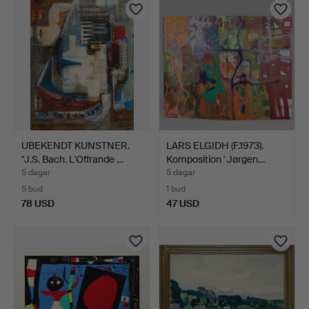
UBEKENDT KUNSTNER.
LARS ELGIDH (F.1973).
"J.S. Bach. L'Offrande …
Komposition ' Jørgen…
5 dagar
5 dagar
5 bud
1 bud
78 USD
47 USD