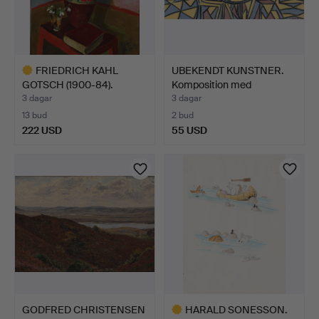
FRIEDRICH KAHL
UBEKENDT KUNSTNER.
GOTSCH (1900-84).
Komposition med
Stilleben…
geometr…
3 dagar
3 dagar
13 bud
2 bud
222 USD
55 USD
Utvalt
föremål
GODFRED CHRISTENSEN
HARALD SONESSON.