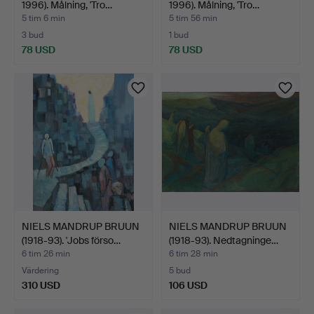
1996). Målning, 'Tro…
1996). Målning, 'Tro…
5 tim 6 min
5 tim 56 min
3 bud
1 bud
78 USD
78 USD
NIELS MANDRUP BRUUN
NIELS MANDRUP BRUUN
(1918-93). 'Jobs förso…
(1918-93). Nedtagninge…
6 tim 26 min
6 tim 28 min
Värdering
5 bud
310 USD
106 USD