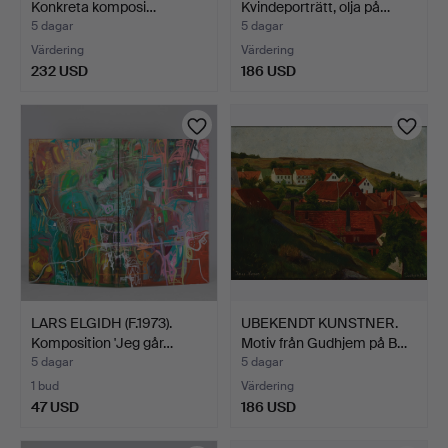
Konkreta komposi…
Kvindeporträtt, olja på…
5 dagar
5 dagar
Värdering
Värdering
232 USD
186 USD
LARS ELGIDH (F.1973).
UBEKENDT KUNSTNER.
Komposition 'Jeg går…
Motiv från Gudhjem på B…
5 dagar
5 dagar
1 bud
Värdering
47 USD
186 USD