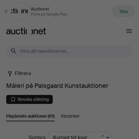
Auctionet
Visa
Stäng
Finns på Google Play
Auctionet.com
Filtrera
Måleri
Måleri på Palsgaard Kunstauktioner
på
Bevaka sökning
Palsgaard
Pågående auktioner
(61)
Slutpriser
Kunstauktioner
Pågående
Sortera