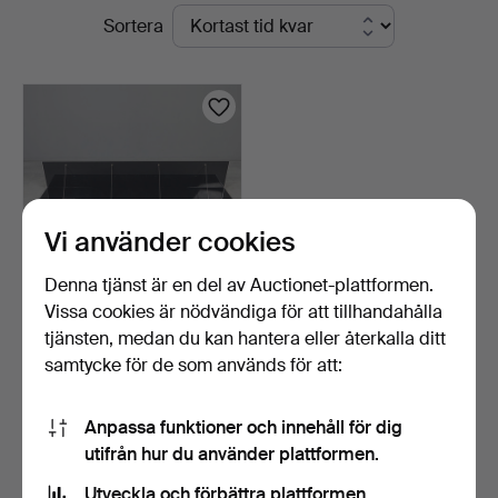
Pågående
Sortera
Auktionsverk
auktioner
Köln
Vi använder cookies
Denna tjänst är en del av Auctionet-plattformen.
Vissa cookies är nödvändiga för att tillhandahålla
STUDIO KAIROS. B&B
tjänsten, medan du kan hantera eller återkalla ditt
Italia, vägghylla, seri…
samtycke för de som används för att:
6 dagar
1 bud
29 USD
Anpassa funktioner och innehåll för dig
utifrån hur du använder plattformen.
Bevaka sökning
Utveckla och förbättra plattformen.