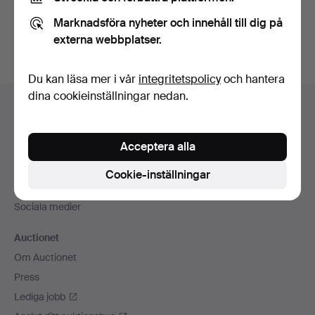
Du kan också söka i
vårt arkiv med avslutade auktioner
.
Marknadsföra nyheter och innehåll till dig på
externa webbplatser.
Du kan läsa mer i vår
integritetspolicy
och hantera
Sidfotsnavigation
dina cookieinställningar nedan.
Hjälp och kontakt
Kontakta support
Acceptera alla
Alla auktionshus
Betalningsalternativ
Cookie-inställningar
Vi skickar med
Sociala medier
Auctionet
Om Auctionet
Press
Lediga jobb