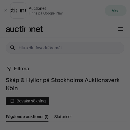
Auctionet
Visa
Stäng
Finns på Google Play
Auctionet.com
Filtrera
Skåp
Skåp & Hyllor på Stockholms Auktionsverk
&
Köln
Hyllor
Bevaka sökning
på
Pågående auktioner
(1)
Slutpriser
Stockholms