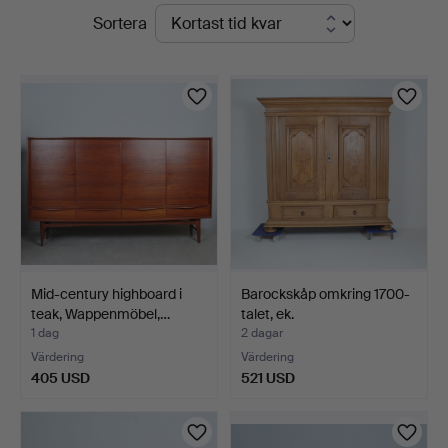
Pågående
Sortera
Auktionsverk
auktioner
Düsseldorf/Neuss
Mid-century highboard i
Barockskåp omkring 1700-
teak, Wappenmöbel,…
talet, ek.
1 dag
2 dagar
Värdering
Värdering
405 USD
521 USD