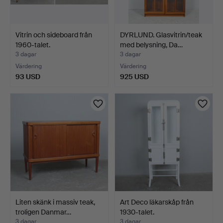
Vitrin och sideboard från
DYRLUND. Glasvitrin/teak
1960-talet.
med belysning, Da…
3 dagar
3 dagar
Värdering
Värdering
93 USD
925 USD
Liten skänk i massiv teak,
Art Deco läkarskåp från
troligen Danmar…
1930-talet.
3 dagar
3 dagar