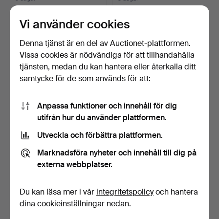
Värdering
Värdering
521 USD
1 850 USD
Vi använder cookies
Denna tjänst är en del av Auctionet-plattformen.
Vissa cookies är nödvändiga för att tillhandahålla
tjänsten, medan du kan hantera eller återkalla ditt
samtycke för de som används för att:
Anpassa funktioner och innehåll för dig
utifrån hur du använder plattformen.
Utveckla och förbättra plattformen.
DE PAS, D'URBINO UND
OLLI BORG. för Asko,
Marknadsföra nyheter och innehåll till dig på
LOMAZZI. Poltronova, …
element-/skåpsystem, …
3 dagar
4 dagar
externa webbplatser.
Värdering
Värdering
1 099 USD
93 USD
Du kan läsa mer i vår
integritetspolicy
och hantera
dina cookieinställningar nedan.