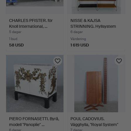
CHARLES PFISTER. för
NISSE & KAJSA
Knoll International, …
STRINNING. Hyllsystem
String…
5 dagar
6 dagar
1 bud
Värdering
58 USD
1 619 USD
PIERO FORNASETTI. Byrå,
POUL CADOVIUS.
modell "Panoplie" …
Vägghylla, "Royal System"
t…
6 dagar
7 dagar