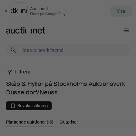
Auctionet
Visa
Stäng
Finns på Google Play
Auctionet.com
Filtrera
Skåp
Skåp & Hyllor på Stockholms Auktionsverk
&
Düsseldorf/Neuss
Hyllor
Bevaka sökning
på
Pågående auktioner
(16)
Slutpriser
Stockholms