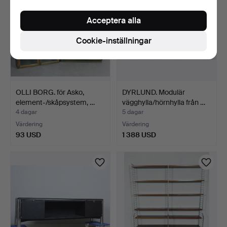
Acceptera alla
Cookie-inställningar
OLLI BORG. för Asko,
DYRLUND. Modulär
element-/skåpsystem, …
vägghylla/hörnhylla från …
4 dagar
5 dagar
Värdering
Värdering
93 USD
1 388 USD