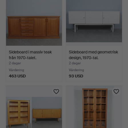
Sideboard i massiv teak
Sideboard med geometrisk
från 1970-talet.
design, 1970-tal.
2 dagar
2 dagar
Värdering
Värdering
463 USD
93 USD