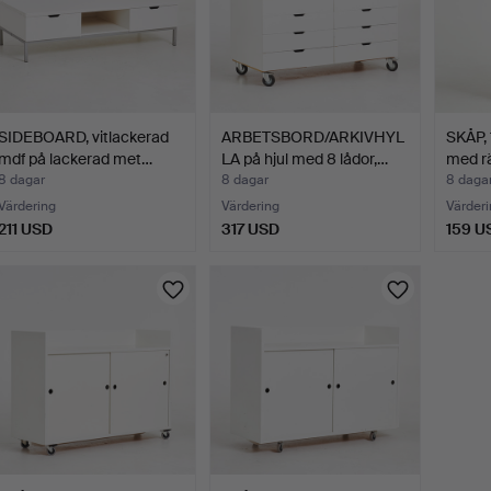
SIDEBOARD, vitlackerad
ARBETSBORD/ARKIVHYL
SKÅP, 
mdf på lackerad met…
LA på hjul med 8 lådor,…
med rä
8 dagar
8 dagar
8 daga
Värdering
Värdering
Värderi
211 USD
317 USD
159 U