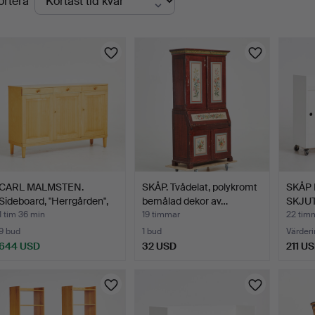
ortera
uktioner
CARL MALMSTEN.
SKÅP. Tvådelat, polykromt
SKÅP
Sideboard, "Herrgården",
bemålad dekor av…
SKJU
bj…
vitlac
1 tim 36 min
19 timmar
22 tim
9 bud
1 bud
Värderi
644 USD
32 USD
211 U