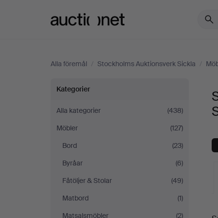
Auctionet.com
Alla föremål
/
Stockholms Auktionsverk Sickla
/
Möb
Skåp
Kategorier
S
&
S
Alla kategorier
(438)
Möbler
(127)
Hyllor
Bord
(23)
på
Byråar
(6)
Stockholms
Fåtöljer & Stolar
(49)
Matbord
(1)
Auktionsverk
Matsalsmöbler
(2)