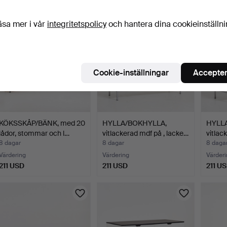
äsa mer i vår
integritetspolicy
och hantera dina cookieinställn
Cookie-inställningar
Accepter
KÖKSSKÅP/BÄNK, med 20
HYLLA/BOKHYLLA,
HYLL
lådor, stommar och l…
vitlackerad mdf på , lacke…
vitlac
8 dagar
8 dagar
8 daga
Värdering
Värdering
Värderi
211 USD
211 USD
211 U