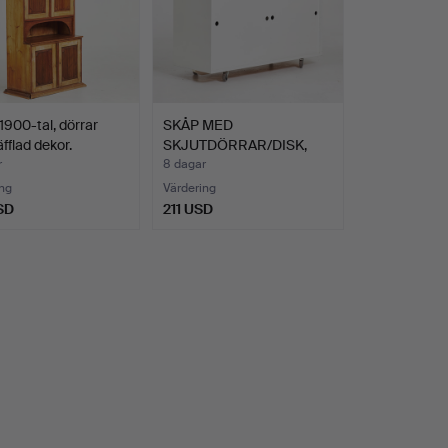
1900-tal, dörrar
SKÅP MED
fflad dekor.
SKJUTDÖRRAR/DISK,
vitlackerad mdf…
r
8 dagar
ng
Värdering
SD
211 USD