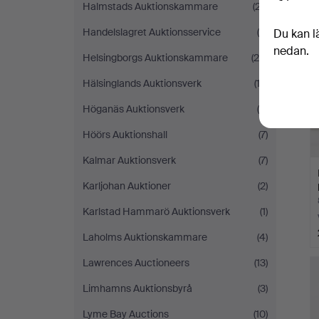
Halmstads Auktionskammare
(27)
Handelslagret Auktionsservice
(9)
Du kan l
nedan.
Helsingborgs Auktionskammare
(26)
Hälsinglands Auktionsverk
(12)
Höganäs Auktionsverk
(5)
Höörs Auktionshall
(7)
Kalmar Auktionsverk
(7)
Karljohan Auktioner
(2)
Karlstad Hammarö Auktionsverk
(1)
Laholms Auktionskammare
(4)
Lawrences Auctioneers
(13)
Limhamns Auktionsbyrå
(3)
Lyme Bay Auctions
(10)