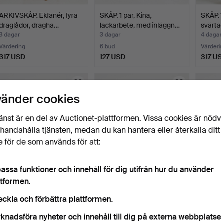
ARKIVSKÅP. Ekfanér, fyra
SKÅP. 1 par, Kina,
SKÅP. 
draglådor, dragha…
lackarbete, med inläggn…
svärta
3 dagar
3 dagar
4 daga
Värdering
6 bud
Värderi
317 USD
127 USD
317 U
vänder cookies
änst är en del av Auctionet-plattformen. Vissa cookies är nöd
illhandahålla tjänsten, medan du kan hantera eller återkalla ditt
 för de som används för att:
assa funktioner och innehåll för dig utifrån hur du använder
KLÄDSKÅP, furu,
SKÅP, 1700-tal, allmoge,
ARKIVS
ttformen.
spegeldörr, draglåda,
på kulfötter, bru…
brickm
mäss…
5 dagar
5 dagar
6 daga
eckla och förbättra plattformen.
6 bud
1 bud
5 bud
knadsföra nyheter och innehåll till dig på externa webbplatse
169 USD
138 USD
53 U