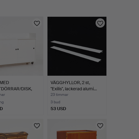
 MED
VÄGGHYLLOR, 2 st,
TDÖRRAR/DISK,
"Exilis", lackerad alumi…
kerad mdf…
mar
23 timmar
ng
3 bud
SD
53 USD