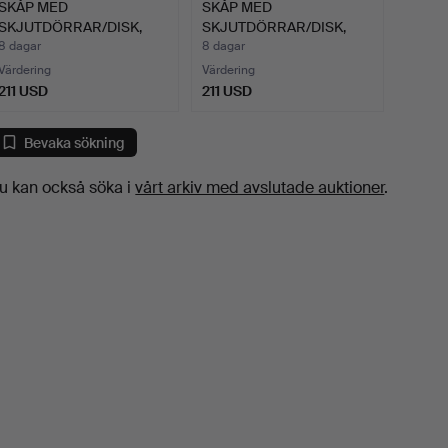
SKÅP MED
SKÅP MED
SKJUTDÖRRAR/DISK,
SKJUTDÖRRAR/DISK,
vitlackerad mdf…
vitlackerad mdf…
8 dagar
8 dagar
Värdering
Värdering
211 USD
211 USD
Bevaka sökning
u kan också söka i
vårt arkiv med avslutade auktioner
.