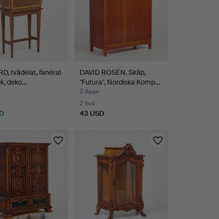
, tvådelat, fanérat
DAVID ROSÉN. Skåp,
 ek, deko…
"Futura", Nordiska Komp…
r
2 dagar
2 bud
D
43 USD