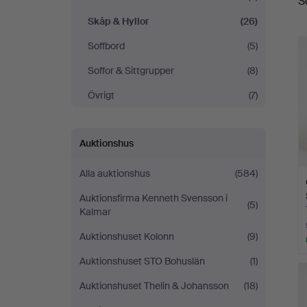
S
a
Sickla
Skåp & Hyllor
(26)
Soffbord
(5)
Soffor & Sittgrupper
(8)
Övrigt
(7)
Auktionshus
Alla auktionshus
(584)
Auktionsfirma Kenneth Svensson i
(5)
Kalmar
Auktionshuset Kolonn
(9)
Auktionshuset STO Bohuslän
(1)
Auktionshuset Thelin & Johansson
(18)