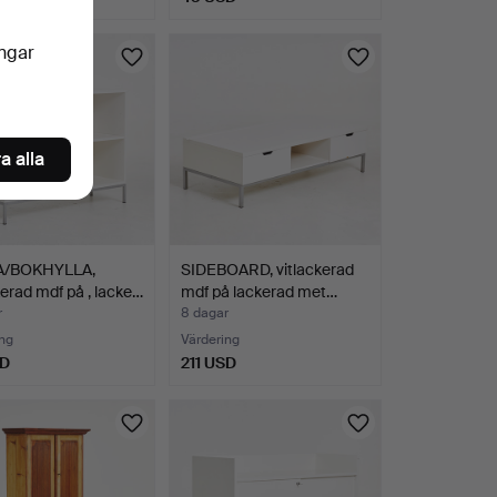
ingar
a alla
A/BOKHYLLA,
SIDEBOARD, vitlackerad
kerad mdf på , lacke…
mdf på lackerad met…
r
8 dagar
ng
Värdering
SD
211 USD