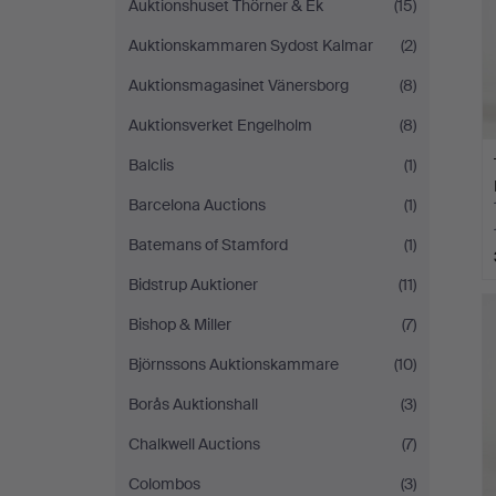
Auktionshuset Thörner & Ek
(15)
Auktionskammaren Sydost Kalmar
(2)
Auktionsmagasinet Vänersborg
(8)
Auktionsverket Engelholm
(8)
Balclis
(1)
Barcelona Auctions
(1)
Batemans of Stamford
(1)
Bidstrup Auktioner
(11)
Bishop & Miller
(7)
Björnssons Auktionskammare
(10)
Borås Auktionshall
(3)
Chalkwell Auctions
(7)
Colombos
(3)