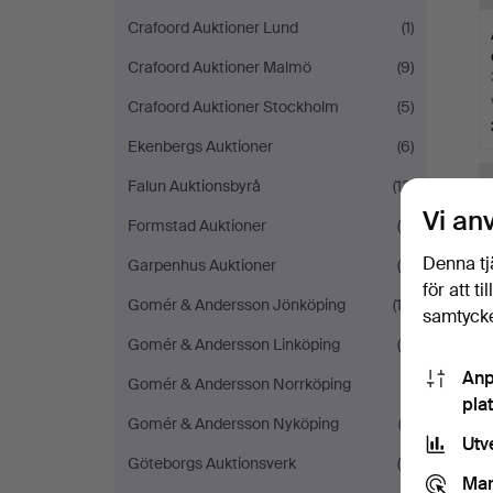
Crafoord Auktioner Lund
(1)
Crafoord Auktioner Malmö
(9)
Crafoord Auktioner Stockholm
(5)
Ekenbergs Auktioner
(6)
Falun Auktionsbyrå
(13)
Vi an
Formstad Auktioner
(6)
Denna tj
Garpenhus Auktioner
(4)
för att t
Gomér & Andersson Jönköping
(13)
samtycke
Gomér & Andersson Linköping
(5)
Anp
Gomér & Andersson Norrköping
(1)
pla
Gomér & Andersson Nyköping
(3)
Utv
Göteborgs Auktionsverk
(8)
Mar