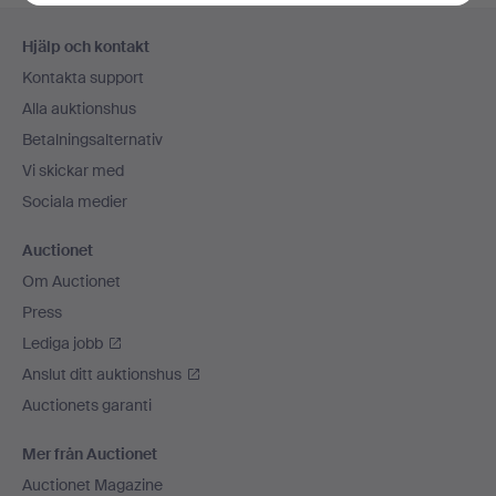
Sidfotsnavigation
Hjälp och kontakt
Kontakta support
Alla auktionshus
Betalningsalternativ
Vi skickar med
Sociala medier
Auctionet
Om Auctionet
Press
Lediga jobb
Anslut ditt auktionshus
Auctionets garanti
Mer från Auctionet
Auctionet Magazine