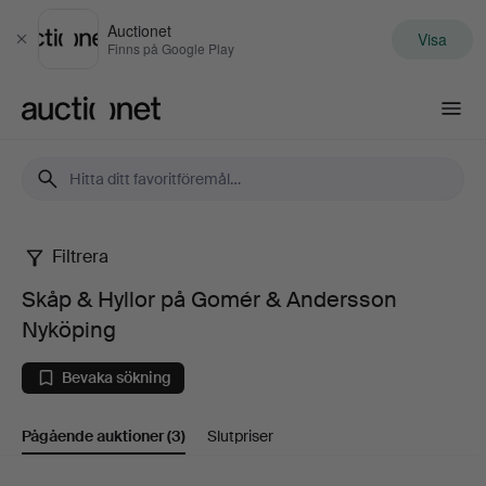
Auctionet
Visa
Stäng
Finns på Google Play
Auctionet.com
Filtrera
Skåp
Skåp & Hyllor på Gomér & Andersson
&
Nyköping
Hyllor
Bevaka sökning
på
Pågående auktioner
(3)
Slutpriser
Gomér