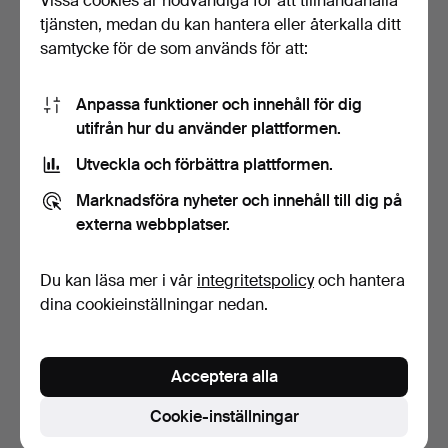
Vissa cookies är nödvändiga för att tillhandahålla
tjänsten, medan du kan hantera eller återkalla ditt
samtycke för de som används för att:
Anpassa funktioner och innehåll för dig
utifrån hur du använder plattformen.
Utveckla och förbättra plattformen.
SUNE FROMELL. Skåp, 3-
Marknadsföra nyheter och innehåll till dig på
delat, teak, "Combin…
6 dagar
externa webbplatser.
1 bud
32 USD
Du kan läsa mer i vår
integritetspolicy
och hantera
dina cookieinställningar nedan.
Bevaka sökning
Du kan också söka i
vårt arkiv med avslutade auktioner
.
Acceptera alla
Cookie-inställningar