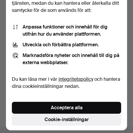
tjänsten, medan du kan hantera eller återkalla ditt
samtycke för de som används för att:
Anpassa funktioner och innehåll för dig
utifrån hur du använder plattformen.
Utveckla och förbättra plattformen.
LJUSKRONA, mässing och
LJUSKRONA, venetiansk
prismor, 1900-talet…
stil, 1900-tal.
Marknadsföra nyheter och innehåll till dig på
1 dag
3 dagar
externa webbplatser.
1 bud
10 bud
22 USD
101 USD
Du kan läsa mer i vår
integritetspolicy
och hantera
dina cookieinställningar nedan.
Bevaka sökning
Du kan också söka i
vårt arkiv med avslutade auktioner
.
Acceptera alla
Cookie-inställningar
Sidfotsnavigation