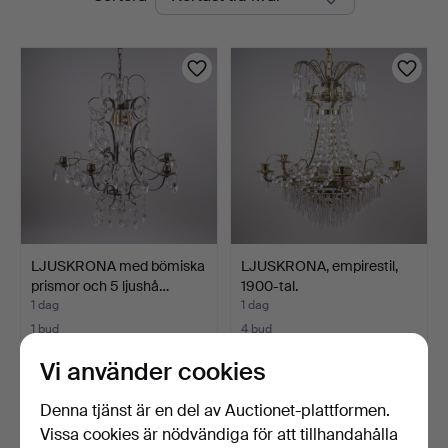
auktioner
LJUSKRONA med bömiska
LJUSKRONA, empirestil,
prismor och 5 ljushå…
1900-tal.
1 dag
1 dag
1 bud
4 bud
22 USD
53 USD
Vi använder cookies
Denna tjänst är en del av Auctionet-plattformen.
Vissa cookies är nödvändiga för att tillhandahålla