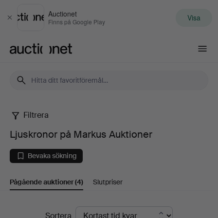
Auctionet
Visa
Stäng
Finns på Google Play
Auctionet.com
Filtrera
Ljuskronor
Ljuskronor på Markus Auktioner
på
Bevaka sökning
Markus
Pågående auktioner
(4)
Slutpriser
Auktioner
Pågående
Sortera