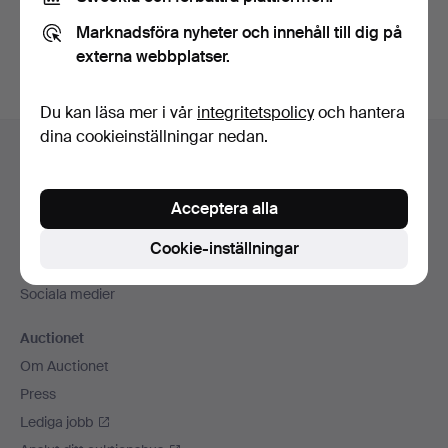
Du kan också söka i
vårt arkiv med avslutade auktioner
.
Marknadsföra nyheter och innehåll till dig på
externa webbplatser.
Du kan läsa mer i vår
integritetspolicy
och hantera
Sidfotsnavigation
dina cookieinställningar nedan.
Hjälp och kontakt
Kontakta support
Acceptera alla
Alla auktionshus
Betalningsalternativ
Cookie-inställningar
Vi skickar med
Sociala medier
Auctionet
Om Auctionet
Press
Lediga jobb