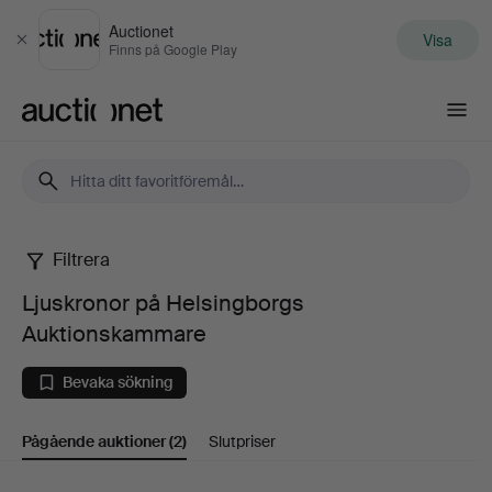
Auctionet
Visa
Stäng
Finns på Google Play
Auctionet.com
Filtrera
Ljuskronor
Ljuskronor på Helsingborgs
på
Auktionskammare
Helsingborgs
Bevaka sökning
Auktionskammare
Pågående auktioner
(2)
Slutpriser