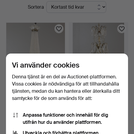
Pågående
Sortera
auktioner
Vi använder cookies
Denna tjänst är en del av Auctionet-plattformen.
Vissa cookies är nödvändiga för att tillhandahålla
LJUSKRONA, mässing
LJUSKRONA, 8-armad,
tjänsten, medan du kan hantera eller återkalla ditt
med prismor, oskariansk.
mässing med prismor, r…
samtycke för de som används för att:
1 dag
1 dag
17 bud
5 bud
254 USD
285 USD
Anpassa funktioner och innehåll för dig
utifrån hur du använder plattformen.
Bevaka sökning
Utveckla och förbättra plattformen.