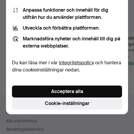
Anpassa funktioner och innehåll för dig
utifrån hur du använder plattformen.
Utveckla och förbättra plattformen.
Marknadsföra nyheter och innehåll till dig på
TAKKRONA, rokokostil,
TAKKRONA,
LJUSKR
1900-tal, höjd exklu…
sengustaviansk stil,
Rejmyre
externa webbplatser.
höjd ca. 50…
Klubbades 29 jul 2026
Klubbades 29 jul 2026
Klubbade
Värdering
4 bud
2 bud
Du kan läsa mer i vår
integritetspolicy
och hantera
53 USD
48 USD
37 USD
dina cookieinställningar nedan.
Acceptera alla
Sidfotsnavigation
Cookie-inställningar
Hjälp och kontakt
Kontakta support
Alla auktionshus
Betalningsalternativ