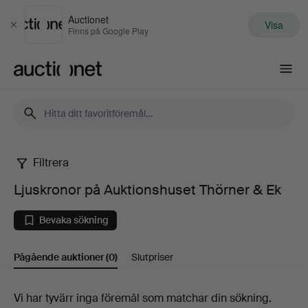
Auctionet
Visa
Stäng
Finns på Google Play
Auctionet.com
Filtrera
Ljuskronor
Ljuskronor på Auktionshuset Thörner & Ek
på
Bevaka sökning
Auktionshuset
Pågående auktioner
(0)
Slutpriser
Thörner
&
Pågående
Vi har tyvärr inga föremål som matchar din sökning.