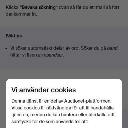
auktioner
Klicka
“Bevaka sökning”
ovan så får du ett mail så fort
Ek
det kommer in.
Söktips
Vi söker automatiskt delar av ord. Söker du på
band
hittar vi även
arm
band
sur
.
Här är föremål från vårt arkiv som
Vi använder cookies
matchar din sökning
Denna tjänst är en del av Auctionet-plattformen.
Visa alla föremål
Vissa cookies är nödvändiga för att tillhandahålla
tjänsten, medan du kan hantera eller återkalla ditt
samtycke för de som används för att: