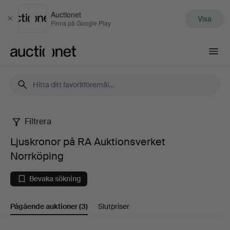
Auctionet
Visa
Stäng
Finns på Google Play
Auctionet.com
Filtrera
Ljuskronor
Ljuskronor på RA Auktionsverket
på
Norrköping
RA
Bevaka sökning
Auktionsverket
Pågående auktioner
(3)
Slutpriser
Norrköping