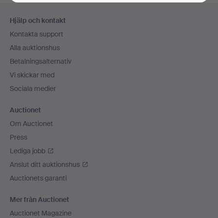
Sidfotsnavigation
Hjälp och kontakt
Kontakta support
Alla auktionshus
Betalningsalternativ
Vi skickar med
Sociala medier
Auctionet
Om Auctionet
Press
Lediga jobb
Anslut ditt auktionshus
Auctionets garanti
Mer från Auctionet
Auctionet Magazine