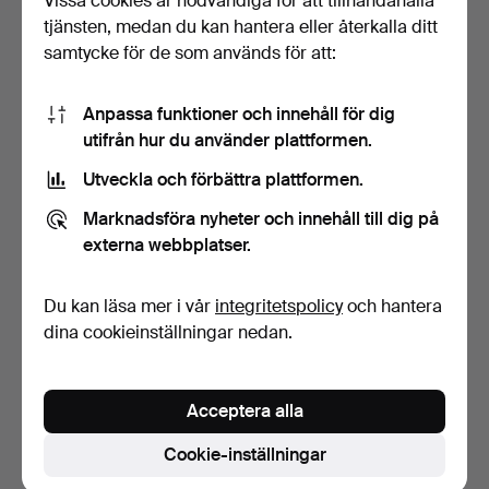
Vissa cookies är nödvändiga för att tillhandahålla
tjänsten, medan du kan hantera eller återkalla ditt
samtycke för de som används för att:
Anpassa funktioner och innehåll för dig
utifrån hur du använder plattformen.
Utveckla och förbättra plattformen.
LJUSAMPEL, metall, plåt,
Marknadsföra nyheter och innehåll till dig på
sent 1800-tal.
6 dagar
externa webbplatser.
Värdering
85 USD
Du kan läsa mer i vår
integritetspolicy
och hantera
dina cookieinställningar nedan.
Bevaka sökning
Du kan också söka i
vårt arkiv med avslutade auktioner
.
Acceptera alla
Cookie-inställningar