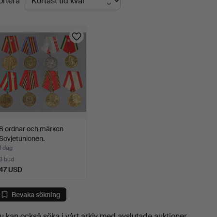
ortera
uktioner
8 ordnar och märken
Sovjetunionen.
1 dag
3 bud
47 USD
Bevaka sökning
u kan också söka i
vårt arkiv med avslutade auktioner
.