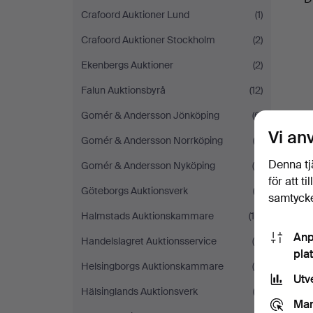
Crafoord Auktioner Lund
(1)
Crafoord Auktioner Stockholm
(2)
Ekenbergs Auktioner
(2)
Falun Auktionsbyrå
(12)
Gomér & Andersson Jönköping
(6)
Vi an
Gomér & Andersson Norrköping
(3)
Denna tj
Gomér & Andersson Nyköping
(5)
för att t
Göteborgs Auktionsverk
(2)
samtycke
Halmstads Auktionskammare
(10)
Anp
Handelslagret Auktionsservice
(8)
pla
Helsingborgs Auktionskammare
(5)
Utv
Hälsinglands Auktionsverk
(3)
Mar