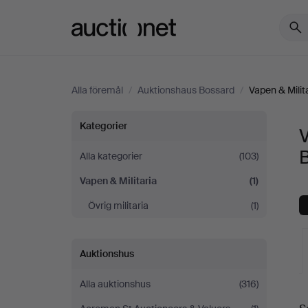
Auctionet.com
Alla föremål
/
Auktionshaus Bossard
/
Vapen & Milit
Vapen
Kategorier
V
&
Alla kategorier
(103)
Vapen & Militaria
(1)
Militaria
Övrig militaria
(1)
på
Auktionshaus
Auktionshus
Bossard
Alla auktionshus
(316)