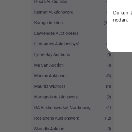
Höörs Auktionshall
(4)
Kalmar Auktionsverk
(8)
Du kan l
nedan.
Kurage Auktion
(46)
Lawrences Auctioneers
(3)
Limhamns Auktionsbyrå
(5)
Lyme Bay Auctions
(1)
Ma San Auction
(1)
Markus Auktioner
(5)
Mauritz Widforss
(11)
Norrlands Auktionsverk
(2)
RA Auktionsverket Norrköping
(4)
Roslagens Auktionsverk
(12)
Skandia Auktion
(1)