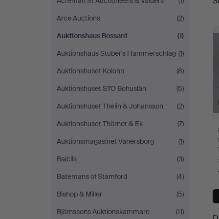
S
Acreman St Auctioneers & Valuers
(1)
a
Arce Auctions
(2)
Auktionshaus Bossard
(1)
Auktionshaus Stuber's Hammerschlag
(1)
Auktionshuset Kolonn
(8)
Auktionshuset STO Bohuslän
(5)
Auktionshuset Thelin & Johansson
(2)
Auktionshuset Thörner & Ek
(7)
Auktionsmagasinet Vänersborg
(1)
Balclis
(3)
Batemans of Stamford
(4)
Bishop & Miller
(5)
Björnssons Auktionskammare
(11)
D