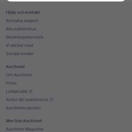
Sidfotsnavigation
Hjälp och kontakt
Kontakta support
Alla auktionshus
Betalningsalternativ
Vi skickar med
Sociala medier
Auctionet
Om Auctionet
Press
Lediga jobb
Anslut ditt auktionshus
Auctionets garanti
Mer från Auctionet
Auctionet Magazine