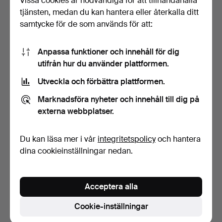
Vissa cookies är nödvändiga för att tillhandahålla
tjänsten, medan du kan hantera eller återkalla ditt
samtycke för de som används för att:
Anpassa funktioner och innehåll för dig
utifrån hur du använder plattformen.
Utveckla och förbättra plattformen.
VÄGGLAMPA. Firma
Marknadsföra nyheter och innehåll till dig på
Svenskt Tenn, mässing, pl…
7 dagar
externa webbplatser.
5 bud
317 USD
Du kan läsa mer i vår
integritetspolicy
och hantera
dina cookieinställningar nedan.
Bevaka sökning
Du kan också söka i
vårt arkiv med avslutade auktioner
.
Acceptera alla
Cookie-inställningar