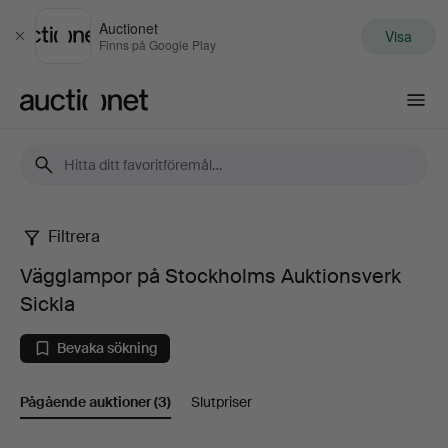
Auctionet
Visa
Stäng
Finns på Google Play
Auctionet.com
Filtrera
Vägglampor
Vägglampor på Stockholms Auktionsverk
på
Sickla
Stockholms
Bevaka sökning
Auktionsverk
Pågående auktioner
(3)
Slutpriser
Sickla