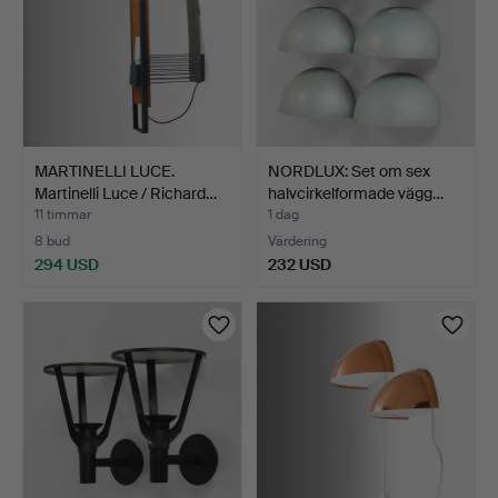
MARTINELLI LUCE.
NORDLUX: Set om sex
Martinelli Luce / Richard…
halvcirkelformade vägg…
11 timmar
1 dag
8 bud
Värdering
294 USD
232 USD