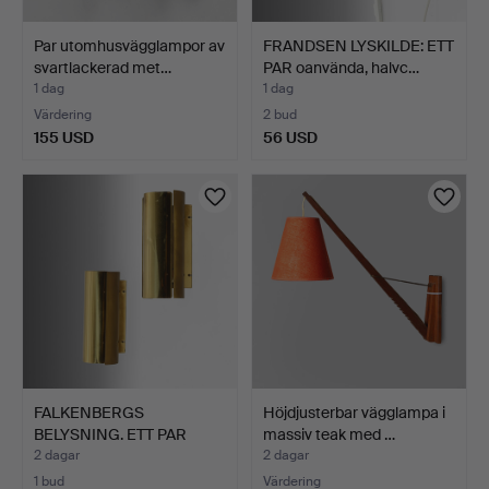
Par utomhusvägglampor av
FRANDSEN LYSKILDE: ETT
svartlackerad met…
PAR oanvända, halvc…
1 dag
1 dag
Värdering
2 bud
155 USD
56 USD
FALKENBERGS
Höjdjusterbar vägglampa i
BELYSNING. ETT PAR
massiv teak med …
vägglampor …
2 dagar
2 dagar
1 bud
Värdering