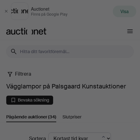
Auctionet
Visa
Stäng
Finns på Google Play
Auctionet.com
Filtrera
Vägglampor
Vägglampor på Palsgaard Kunstauktioner
på
Bevaka sökning
Palsgaard
Pågående auktioner
(34)
Slutpriser
Kunstauktioner
Pågående
Sortera