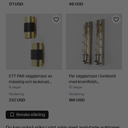
171 USD
48 USD
ETT PAR vägglampor av
Par vägglampor i funkisstil
mässing och lackerad…
med kromfinish…
8 dagar
10 dagar
Värdering
Värdering
232 USD
186 USD
Bevaka sökning
Du kan också söka i
vårt arkiv med avslutade auktioner
.