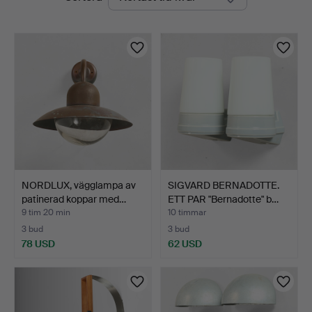
auktioner
NORDLUX, vägglampa av
SIGVARD BERNADOTTE.
patinerad koppar med…
ETT PAR "Bernadotte" b…
9 tim 20 min
10 timmar
3 bud
3 bud
78 USD
62 USD