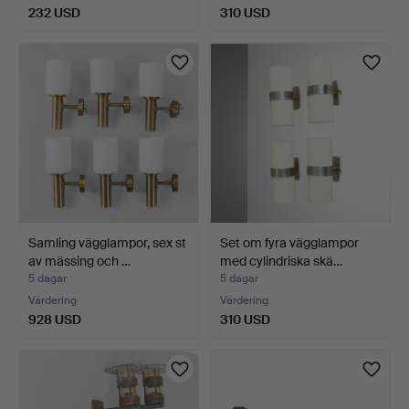
232 USD
310 USD
Samling vägglampor, sex st
Set om fyra vägglampor
av mässing och …
med cylindriska skä…
5 dagar
5 dagar
Värdering
Värdering
928 USD
310 USD