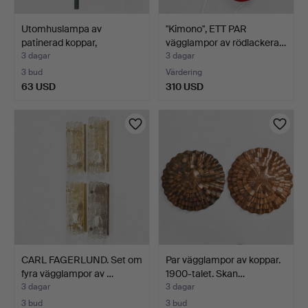
Utomhuslampa av
"Kimono", ETT PAR
patinerad koppar,
vägglampor av rödlackera…
lökforma…
3 dagar
3 dagar
3 bud
Värdering
63 USD
310 USD
CARL FAGERLUND. Set om
Par vägglampor av koppar.
fyra vägglampor av …
1900-talet. Skan…
3 dagar
3 dagar
3 bud
3 bud