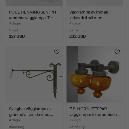
POUL HENNINGSEN. PH
Vägglampa av metall i
utomhusvägglampa "PH
industriell stil med…
4…
4 dagar
4 dagar
5 bud
Värdering
227 USD
232 USD
Svingbar vägglampa av
E.S. HORN: ETT PAR
grönmålat smide med …
vägglampor för utomhusb…
4 dagar
5 dagar
Värdering
Värdering