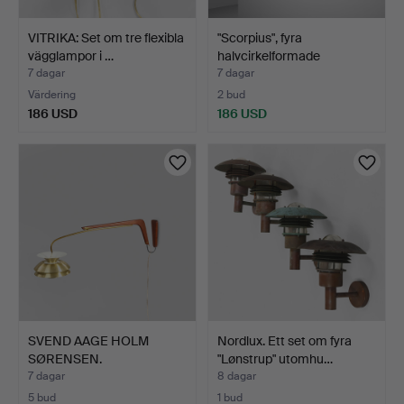
VITRIKA: Set om tre flexibla
"Scorpius", fyra
vägglampor i …
halvcirkelformade
utomhus…
7 dagar
7 dagar
Värdering
2 bud
186 USD
186 USD
SVEND AAGE HOLM
Nordlux. Ett set om fyra
SØRENSEN.
"Lønstrup" utomhu…
TILLSKRIVEN. Jus…
7 dagar
8 dagar
5 bud
1 bud