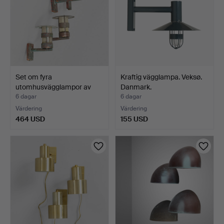
Set om fyra
Kraftig vägglampa. Veksø.
utomhusvägglampor av
Danmark.
patinerad…
6 dagar
6 dagar
Värdering
Värdering
464 USD
155 USD