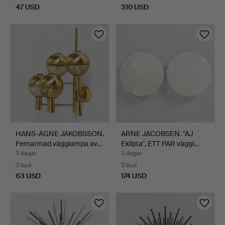
47 USD
310 USD
HANS-AGNE JAKOBSSON.
ARNE JACOBSEN. "AJ
Femarmad vägglampa av…
Eklipta", ETT PAR väggl…
3 dagar
3 dagar
3 bud
3 bud
63 USD
174 USD