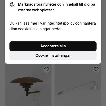
Marknadsföra nyheter och innehåll till dig på
externa webbplatser.
Du kan läsa mer i vår
integritetspolicy
och hantera
dina cookieinställningar nedan.
VILHELM LAURITZEN.
DANSK DESIGN:
"Kastrup Lufthavn", väg…
Vägglampa av mässing
Acceptera alla
med jus…
3 dagar
3 dagar
4 bud
Värdering
Cookie-inställningar
201 USD
186 USD