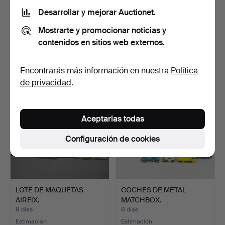
Desarrollar y mejorar Auctionet.
JUEGO DE
CABALLITO BALANCÍN
Mostrarte y promocionar noticias y
CONSTRUCCIÓN
VINTAGE DE GRAN
MECCANO VINTAGE.
CALIDAD.
7 días
8 días
contenidos en sitios web externos.
Estimación
Estimación
41 USD
108 USD
Encontrarás más información en nuestra
Política
de privacidad
.
Aceptarlas todas
Configuración de cookies
LOTE DE MAQUETAS
COCHES DE METAL
AIRFIX.
MATCHBOX.
8 días
8 días
Estimación
Estimación