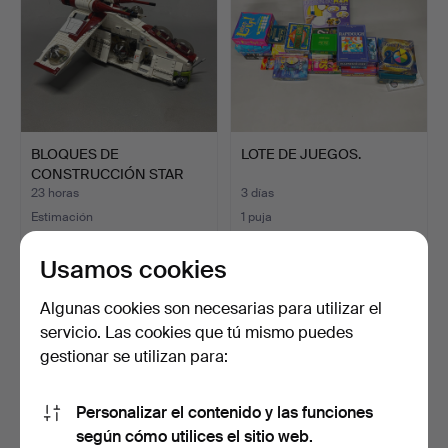
BLOQUES DE
LOTE DE JUEGOS.
CONSTRUCCIÓN STAR
WARS GUNSHIP.
23 horas
3 días
Estimación
1 puja
27 USD
21 USD
Usamos cookies
Algunas cookies son necesarias para utilizar el
servicio. Las cookies que tú mismo puedes
gestionar se utilizan para:
Personalizar el contenido y las funciones
según cómo utilices el sitio web.