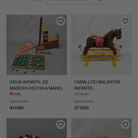
en
curso
GRÚA INFANTIL DE
CABALLITO BALANCÍN
MADERA HECHA A MANO,
INFANTIL.
ETC.
18 min
22 horas
Estimación
Estimación
41 USD
27 USD