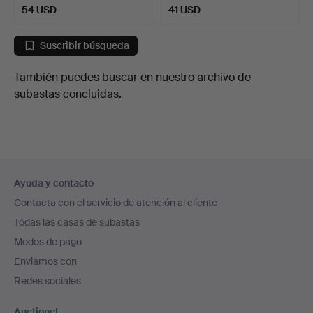
54 USD
41 USD
Suscribir búsqueda
También puedes buscar en
nuestro archivo de
subastas concluidas
.
Navegación
Ayuda y contacto
en
Contacta con el servicio de atención al cliente
el
Todas las casas de subastas
pie
Modos de pago
de
Enviamos con
página
Redes sociales
Auctionet