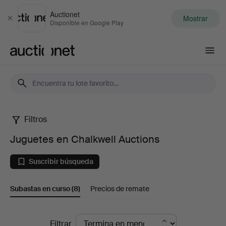
Auctionet
Mostrar
Cerrar
Disponible en Google Play
Auctionet.com
Filtros
Juguetes
Juguetes en Chalkwell Auctions
en
Suscribir búsqueda
Chalkwell
Subastas en curso
(8)
Precios de remate
Auctions
Subastas
Filtrar