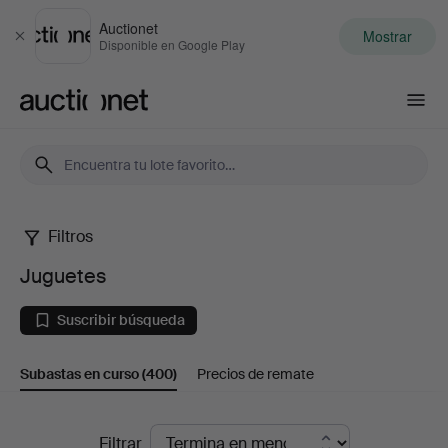
Auctionet
Mostrar
Cerrar
Disponible en Google Play
Auctionet.com
Filtros
Juguetes
Juguetes
Suscribir búsqueda
Subastas en curso
(400)
Precios de remate
Subastas
Filtrar