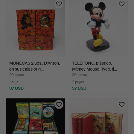
MUÑECAS 2 uds., D'Anton,
TELÉFONO, plástico,
en sus cajas orig…
Mickey Mouse, Tyco, fi…
20 horas
20 horas
1 puja
2 pujas
37 USD
37 USD