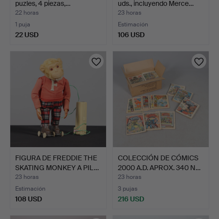
puzles, 4 piezas,…
uds., incluyendo Merce…
22 horas
23 horas
1 puja
Estimación
22 USD
106 USD
FIGURA DE FREDDIE THE
COLECCIÓN DE CÓMICS
SKATING MONKEY A PIL…
2000 A.D. APROX. 340 N…
23 horas
23 horas
Estimación
3 pujas
108 USD
216 USD