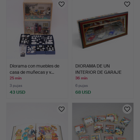
Diorama con muebles de
DIORAMA DE UN
casa de muñecas y v…
INTERIOR DE GARAJE
CON MODEL…
25 min
36 min
3 pujas
6 pujas
43 USD
68 USD