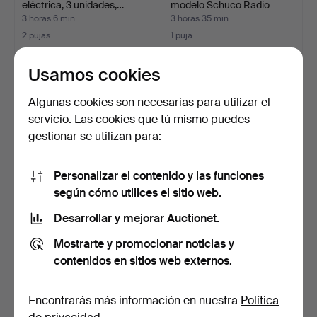
eléctrica, 3 unidades,…
modelo Schuco Radio
4012.
3 horas 6 min
3 horas 35 min
2 pujas
1 puja
37 USD
49 USD
Usamos cookies
Algunas cookies son necesarias para utilizar el
servicio. Las cookies que tú mismo puedes
gestionar se utilizan para:
Personalizar el contenido y las funciones
según cómo utilices el sitio web.
Desarrollar y mejorar Auctionet.
TEATRO DE MARIONETAS,
FERROCARRIL EN
"EJ BLOT TIL LYST", …
MINIATURA, locomotora,
Mostrarte y promocionar noticias y
vago…
15 horas
15 horas
contenidos en sitios web externos.
Estimación
21 pujas
85 USD
159 USD
Encontrarás más información en nuestra
Política