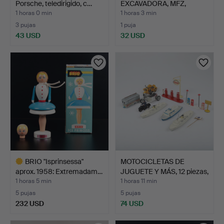
Porsche, teledirigido, c…
EXCAVADORA, MFZ,
ALEM…
1 horas 0 min
1 horas 3 min
3 pujas
1 puja
43 USD
32 USD
BRIO "Isprinsessa"
MOTOCICLETAS DE
aprox. 1958: Extremadam…
JUGUETE Y MÁS, 12 piezas,
…
1 horas 5 min
1 horas 11 min
5 pujas
5 pujas
232 USD
74 USD
Lote