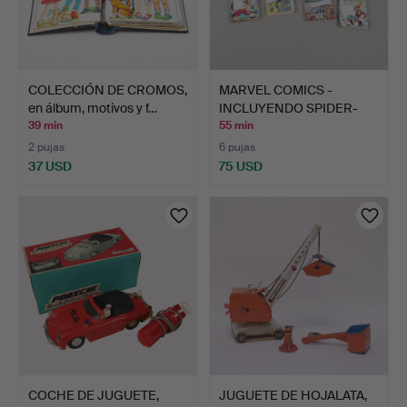
COLECCIÓN DE CROMOS,
MARVEL COMICS -
en álbum, motivos y f…
INCLUYENDO SPIDER-
MAN Y AV…
39 min
55 min
2 pujas
6 pujas
37 USD
75 USD
COCHE DE JUGUETE,
JUGUETE DE HOJALATA,