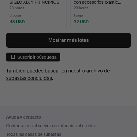
SIGLO XIX Y PRINCIPIOS
con accesorios, plástic…
D…
23 horas
23 horas
3 pujas
1 puja
48 USD
32 USD
Mostrar más lotes
Suscribir búsqueda
También puedes buscar en
nuestro archivo de
subastas concluidas
.
Navegación
Ayuda y contacto
en
Contacta con el servicio de atención al cliente
el
Todas las casas de subastas