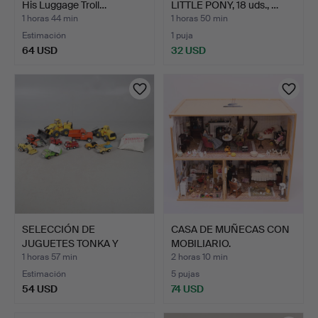
His Luggage Troll…
LITTLE PONY, 18 uds., …
1 horas 44 min
1 horas 50 min
Estimación
1 puja
64 USD
32 USD
SELECCIÓN DE
CASA DE MUÑECAS CON
JUGUETES TONKA Y
MOBILIARIO.
OTROS.
1 horas 57 min
2 horas 10 min
Estimación
5 pujas
54 USD
74 USD