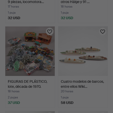
9 piezas, locomotora…
otros Hälge y 91 …
17 horas
18 horas
1 puja
1 puja
32 USD
32 USD
FIGURAS DE PLÁSTICO,
Cuatro modelos de barcos,
lote, década de 1970.
entre ellos Wiki…
18 horas
20 horas
2 pujas
1 puja
37 USD
58 USD