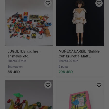
seleccionado
JUGUETES, coches,
MUÑECA BARBIE, "Bubble
animales, etc.
Cut" Brunette, Matt…
1 horas 13 min
1 horas 20 min
Estimación
6 pujas
85 USD
296 USD