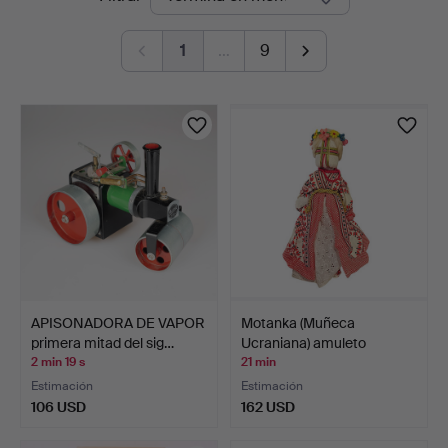
en
1
…
9
curso
APISONADORA DE VAPOR
Motanka (Muñeca
primera mitad del sig…
Ucraniana) amuleto
realiza…
2 min 19 s
21 min
Estimación
Estimación
106 USD
162 USD