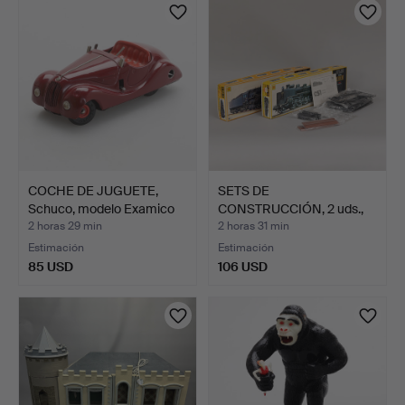
COCHE DE JUGUETE,
SETS DE
Schuco, modelo Examico
CONSTRUCCIÓN, 2 uds.,
4…
Otaki Toys, …
2 horas 29 min
2 horas 31 min
Estimación
Estimación
85 USD
106 USD