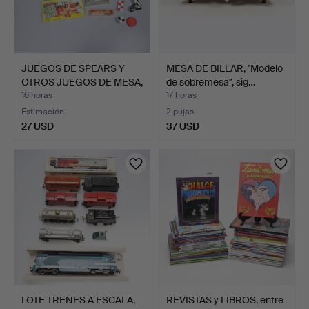
JUEGOS DE SPEARS Y
MESA DE BILLAR, "Modelo
OTROS JUEGOS DE MESA,
de sobremesa", sig…
I…
16 horas
17 horas
Estimación
2 pujas
27 USD
37 USD
LOTE TRENES A ESCALA,
REVISTAS y LIBROS, entre