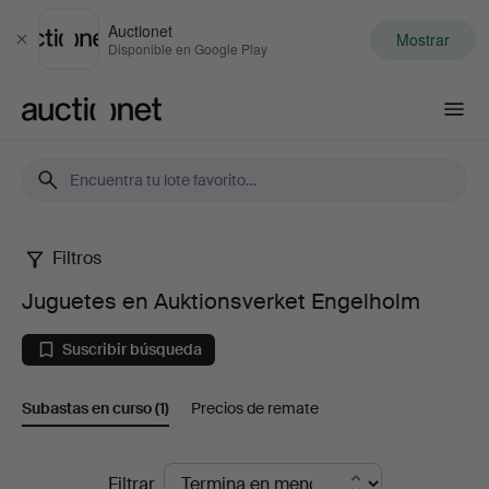
Auctionet
Mostrar
Cerrar
Disponible en Google Play
Auctionet.com
Filtros
Juguetes
Juguetes en Auktionsverket Engelholm
en
Suscribir búsqueda
Auktionsverket
Subastas en curso
(1)
Precios de remate
Engelholm
Subastas
Filtrar