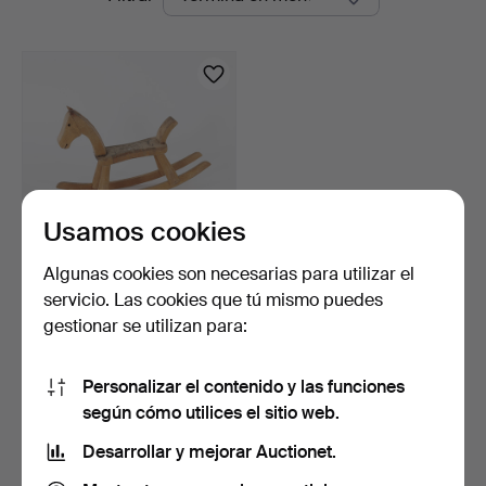
en
curso
Usamos cookies
Algunas cookies son necesarias para utilizar el
KAY BOJESEN. 1886-1958.
servicio. Las cookies que tú mismo puedes
Caballo balancín, …
gestionar se utilizan para:
2 días
2 pujas
53 USD
Personalizar el contenido y las funciones
según cómo utilices el sitio web.
Suscribir búsqueda
Desarrollar y mejorar Auctionet.
También puedes buscar en
nuestro archivo de