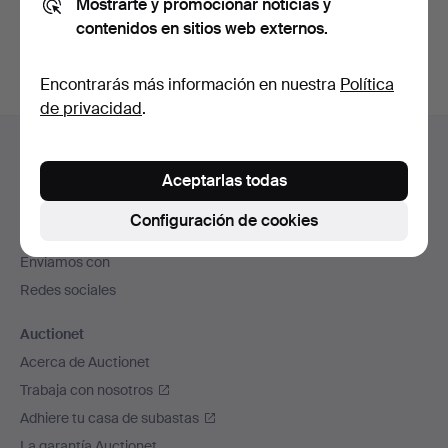
Mostrarte y promocionar noticias y
subastas concluidas
.
contenidos en sitios web externos.
Encontrarás más información en nuestra
Política
de privacidad
.
Navegación
Ayuda y contacto
en
Contacta con el servicio de atención al cliente
Aceptarlas todas
el
Todas las casas de subastas
pie
Configuración de cookies
Modos de pago
de
Enviamos con
página
Redes sociales
Auctionet
Acerca de Auctionet
Trabaja con nosotros
Adhiere tu casa de subastas
La garantía Auctionet