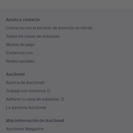
Navegación
Ayuda y contacto
en
Contacta con el servicio de atención al cliente
el
Todas las casas de subastas
pie
Modos de pago
de
Enviamos con
página
Redes sociales
Auctionet
Acerca de Auctionet
Trabaja con nosotros
Adhiere tu casa de subastas
La garantía Auctionet
Más información de Auctionet
Auctionet Magazine