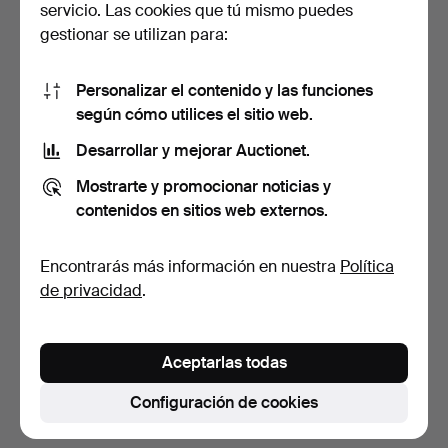
servicio. Las cookies que tú mismo puedes
gestionar se utilizan para:
Personalizar el contenido y las funciones
según cómo utilices el sitio web.
Desarrollar y mejorar Auctionet.
VOLVO MODELLBILAR /
CABALLITO BALANCÍN
Mostrarte y promocionar noticias y
COCHES DE JUGUETE, 6
APROX. 1950.
contenidos en sitios web externos.
P…
5 días
6 días
Estimación
Estimación
Encontrarás más información en nuestra
Política
43 USD
74 USD
de privacidad
.
Suscribir búsqueda
Aceptarlas todas
También puedes buscar en
nuestro archivo de
subastas concluidas
.
Configuración de cookies