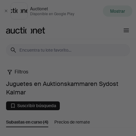
Auctionet
Mostrar
Cerrar
Disponible en Google Play
Auctionet.com
Filtros
Juguetes
Juguetes en Auktionskammaren Sydost
en
Kalmar
Auktionskammaren
Suscribir búsqueda
Sydost
Subastas en curso
(4)
Precios de remate
Kalmar