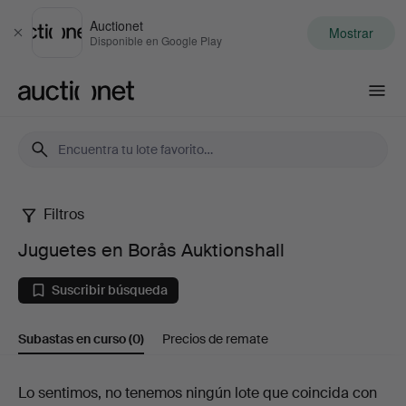
Auctionet
Mostrar
Cerrar
Disponible en Google Play
Auctionet.com
Filtros
Juguetes
Juguetes en Borås Auktionshall
en
Suscribir búsqueda
Borås
Subastas en curso
(0)
Precios de remate
Auktionshall
Subastas
Lo sentimos, no tenemos ningún lote que coincida con