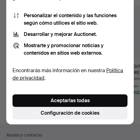
Personalizar el contenido y las funciones
según cómo utilices el sitio web.
Desarrollar y mejorar Auctionet.
Mostrarte y promocionar noticias y
contenidos en sitios web externos.
MÁQUINA DE VAPOR,
RUEDA DE RULETA,
JUEGO
Encontrarás más información en nuestra
Política
John Ericsson, Alga.
tipo rueda de póker,
SOBRE 
de privacidad
.
prim…
"Hurric
Subastado 24 jun 2026
Subastado 23 jun 2026
Subasta
4 pujas
8 pujas
16 pujas
48 USD
64 USD
127 US
Aceptarlas todas
Configuración de cookies
Navegación
Ayuda y contacto
en