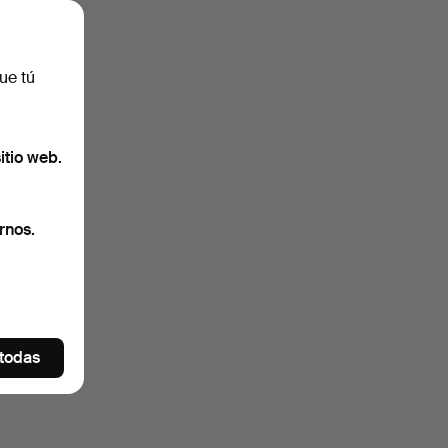
ue tú
itio web.
rnos.
 todas