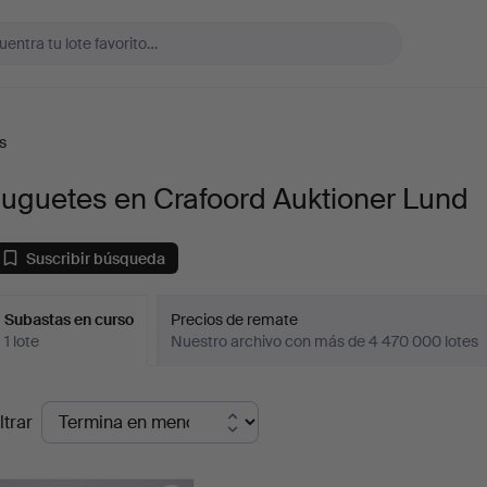
s
Juguetes en Crafoord Auktioner Lund
Suscribir búsqueda
Subastas en curso
Precios de remate
1 lote
Nuestro archivo con más de 4 470 000 lotes
ubastas
ltrar
en
urso