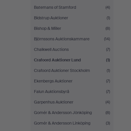
Batemans of Stamford
(4)
Bidstrup Auktioner
(1)
Bishop & Miller
(8)
Björnssons Auktionskammare
(14)
Chalkwell Auctions
(7)
Crafoord Auktioner Lund
(1)
Crafoord Auktioner Stockholm
(1)
Ekenbergs Auktioner
(7)
Falun Auktionsbyrå
(7)
Garpenhus Auktioner
(4)
Gomér & Andersson Jönköping
(8)
Gomér & Andersson Linköping
(3)