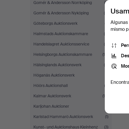
Gomér & Andersson Norrköping
(2)
Usam
Gomér & Andersson Nyköping
(4)
Algunas 
Göteborgs Auktionsverk
(7)
mismo pu
Halmstads Auktionskammare
(8)
Handelslagret Auktionsservice
(4)
Per
Helsingborgs Auktionskammare
(16)
Des
Hälsinglands Auktionsverk
(5)
Mos
Höganäs Auktionsverk
(1)
Encontra
Höörs Auktionshall
(3)
Kalmar Auktionsverk
(10)
Karljohan Auktioner
(1)
Karlstad Hammarö Auktionsverk
(1)
Kunst- und Auktionshaus Kleinhenz
(3)