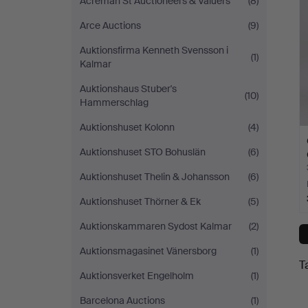
Acreman St Auctioneers & Valuers
(8)
Arce Auctions
(9)
Auktionsfirma Kenneth Svensson i
(1)
Kalmar
Auktionshaus Stuber's
(10)
Hammerschlag
Auktionshuset Kolonn
(4)
Auktionshuset STO Bohuslän
(6)
Auktionshuset Thelin & Johansson
(6)
Auktionshuset Thörner & Ek
(5)
Auktionskammaren Sydost Kalmar
(2)
Auktionsmagasinet Vänersborg
(1)
T
Auktionsverket Engelholm
(1)
Barcelona Auctions
(1)