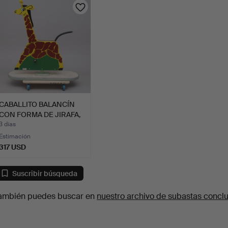
CABALLITO BALANCÍN
CON FORMA DE JIRAFA,
ZI…
3 días
Estimación
317 USD
Suscribir búsqueda
ambién puedes buscar en
nuestro archivo de subastas concl