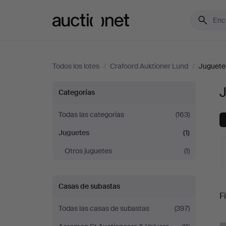
Auctionet.com
Todos los lotes
/
Crafoord Auktioner Lund
/
Juguete
Juguetes
Categorías
en
Todas las categorías
(163)
Juguetes
(1)
Crafoord
Otros juguetes
(1)
Auktioner
S
Lund
Casas de subastas
Fi
Todas las casas de subastas
(397)
c