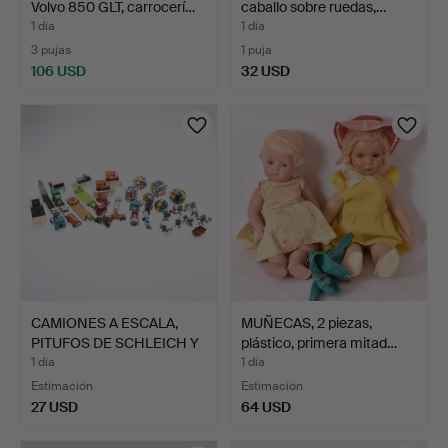
Volvo 850 GLT, carrocerí…
caballo sobre ruedas,…
1 día
1 día
3 pujas
1 puja
106 USD
32 USD
CAMIONES A ESCALA,
MUÑECAS, 2 piezas,
PITUFOS DE SCHLEICH Y
plástico, primera mitad…
C…
1 día
1 día
Estimación
Estimación
27 USD
64 USD