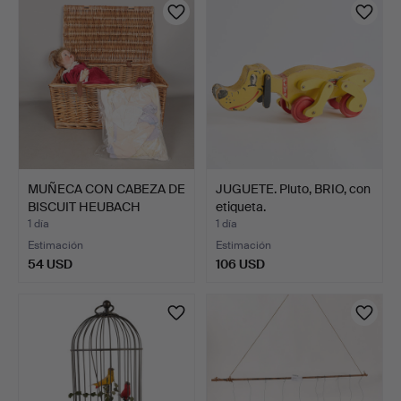
MUÑECA CON CABEZA DE
JUGUETE. Pluto, BRIO, con
BISCUIT HEUBACH
etiqueta.
KOPPE…
1 día
1 día
Estimación
Estimación
54 USD
106 USD