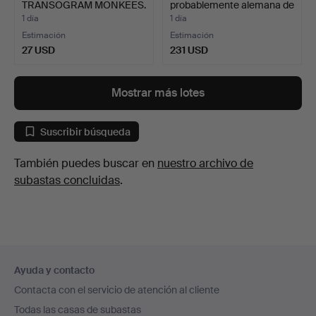
TRANSOGRAM MONKEES.
probablemente alemana de
Ar…
1 día
1 día
Estimación
Estimación
27 USD
231 USD
Mostrar más lotes
Suscribir búsqueda
También puedes buscar en
nuestro archivo de
subastas concluidas
.
Navegación
Ayuda y contacto
en
Contacta con el servicio de atención al cliente
el
Todas las casas de subastas