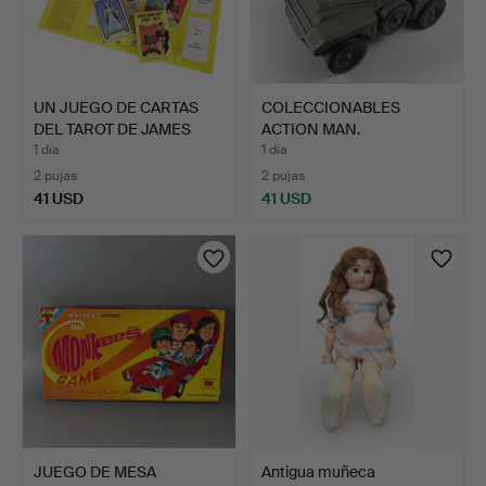
UN JUEGO DE CARTAS
COLECCIONABLES
DEL TAROT DE JAMES
ACTION MAN.
BOND…
1 día
1 día
2 pujas
2 pujas
41 USD
41 USD
JUEGO DE MESA
Antigua muñeca