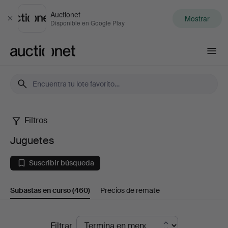
Auctionet
Mostrar
Cerrar
Disponible en Google Play
Auctionet.com
Filtros
Juguetes
Juguetes
Suscribir búsqueda
Subastas en curso
(460)
Precios de remate
Subastas
Filtrar