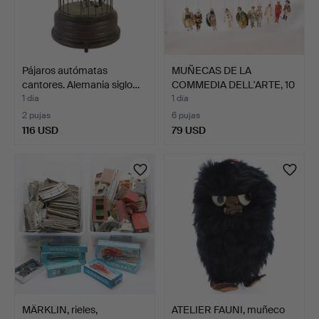
Pájaros autómatas
MUÑECAS DE LA
cantores. Alemania siglo…
COMMEDIA DELL'ARTE, 10
pieza…
1 día
1 día
2 pujas
6 pujas
116 USD
79 USD
MÄRKLIN, rieles,
ATELIER FAUNI, muñeco