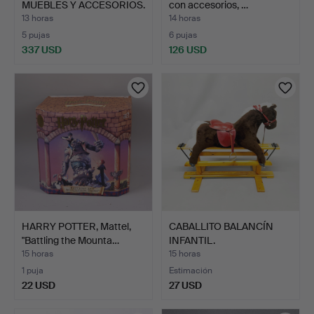
MUEBLES Y ACCESORIOS.
con accesorios, …
…
13 horas
14 horas
5 pujas
6 pujas
337 USD
126 USD
HARRY POTTER, Mattel,
CABALLITO BALANCÍN
"Battling the Mounta…
INFANTIL.
15 horas
15 horas
1 puja
Estimación
22 USD
27 USD