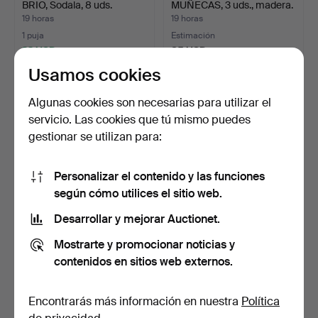
BRIO, Sodala, 8 uds.
MUÑECAS, 3 uds., madera.
19 horas
19 horas
1 puja
Estimación
22 USD
85 USD
Usamos cookies
Algunas cookies son necesarias para utilizar el
servicio. Las cookies que tú mismo puedes
gestionar se utilizan para:
Personalizar el contenido y las funciones
según cómo utilices el sitio web.
Desarrollar y mejorar Auctionet.
ATELIER FAUNI.
CABALLO BALANCÍN.
Muumidockor, "Hemulen",
Madera tallada. Fabricac…
Mostrarte y promocionar noticias y
"Sn…
1 día
1 día
contenidos en sitios web externos.
1 puja
1 puja
736 USD
32 USD
Encontrarás más información en nuestra
Política