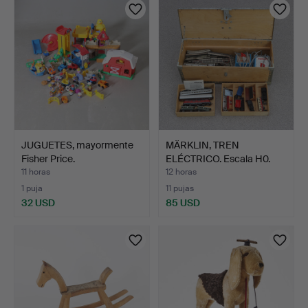
JUGUETES, mayormente
MÄRKLIN, TREN
Fisher Price.
ELÉCTRICO. Escala H0.
Locomo…
11 horas
12 horas
1 puja
11 pujas
32 USD
85 USD