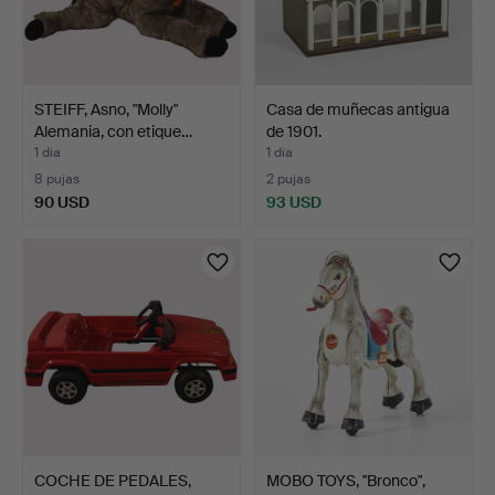
STEIFF, Asno, "Molly"
Casa de muñecas antigua
Alemania, con etique…
de 1901.
1 día
1 día
8 pujas
2 pujas
90 USD
93 USD
COCHE DE PEDALES,
MOBO TOYS, "Bronco",