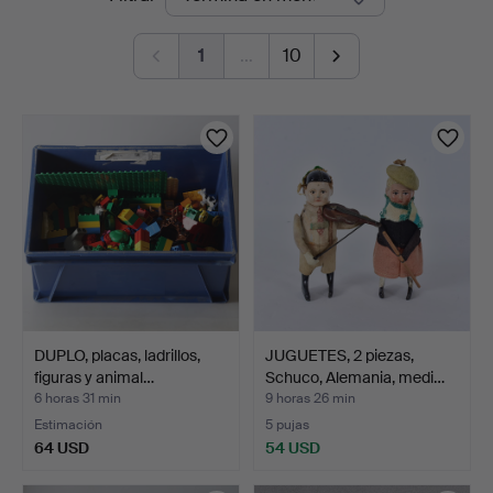
en
1
…
10
curso
DUPLO, placas, ladrillos,
JUGUETES, 2 piezas,
figuras y animal…
Schuco, Alemania, medi…
6 horas 31 min
9 horas 26 min
Estimación
5 pujas
64 USD
54 USD