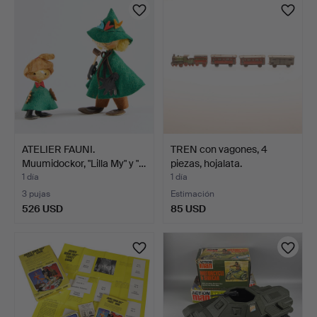
ATELIER FAUNI.
TREN con vagones, 4
Muumidockor, "Lilla My" y "…
piezas, hojalata.
1 día
1 día
3 pujas
Estimación
526 USD
85 USD