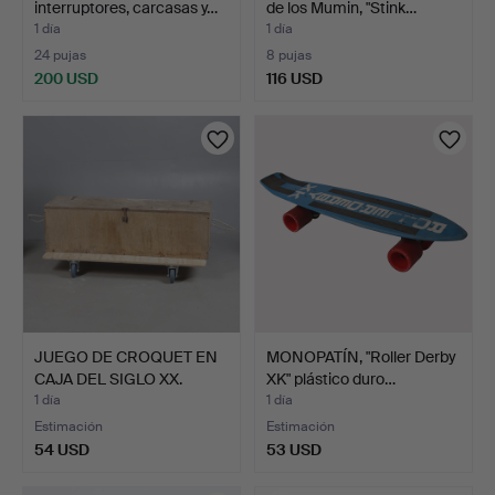
interruptores, carcasas y…
de los Mumin, "Stink…
1 día
1 día
24 pujas
8 pujas
200 USD
116 USD
JUEGO DE CROQUET EN
MONOPATÍN, "Roller Derby
CAJA DEL SIGLO XX.
XK" plástico duro…
1 día
1 día
Estimación
Estimación
54 USD
53 USD