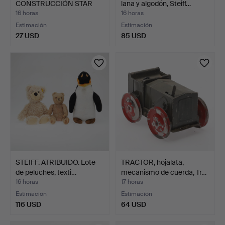
CONSTRUCCIÓN STAR
lana y algodón, Steiff…
WARS GUNSHIP.
16 horas
16 horas
Estimación
Estimación
27 USD
85 USD
STEIFF. ATRIBUIDO. Lote
TRACTOR, hojalata,
de peluches, texti…
mecanismo de cuerda, Tr…
16 horas
17 horas
Estimación
Estimación
116 USD
64 USD