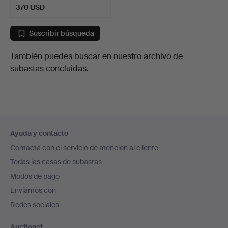
370 USD
Suscribir búsqueda
También puedes buscar en
nuestro archivo de
subastas concluidas
.
Navegación
Ayuda y contacto
en
Contacta con el servicio de atención al cliente
el
Todas las casas de subastas
pie
Modos de pago
de
Enviamos con
página
Redes sociales
Auctionet