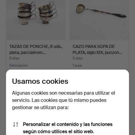
TAZAS DE PONCHE, 8 uds.,
CAZO PARA SOPA DE
plata, parcialmen…
PLATA, siglo XIX, punzon…
5 días
5 días
Estimación
1 puja
317 USD
32 USD
Usamos cookies
Algunas cookies son necesarias para utilizar el
servicio. Las cookies que tú mismo puedes
gestionar se utilizan para:
Personalizar el contenido y las funciones
según cómo utilices el sitio web.