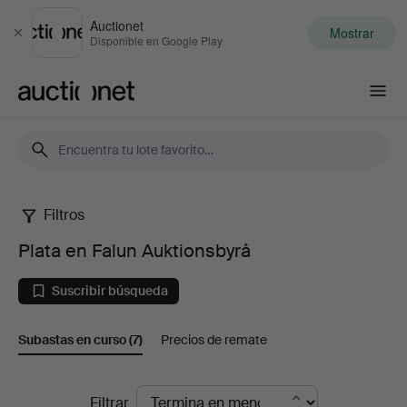
Auctionet
Mostrar
Cerrar
Disponible en Google Play
Auctionet.com
Filtros
Plata
Plata en Falun Auktionsbyrå
en
Suscribir búsqueda
Falun
Subastas en curso
(7)
Precios de remate
Auktionsbyrå
Subastas
Filtrar