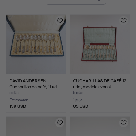
en
curso
DAVID ANDERSEN.
CUCHARILLAS DE CAFÉ 12
Cucharillas de café, 11 ud…
uds., modelo svensk…
5 días
5 días
Estimación
1 puja
159 USD
85 USD