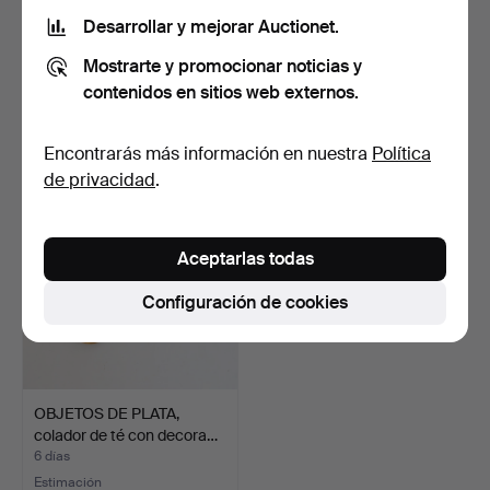
Desarrollar y mejorar Auctionet.
OBJETOS DE PLATA,
DAVID ANDERSSEN.
Mostrarte y promocionar noticias y
cucharillas de café "Juv…
Juego de cubiertos, plata…
6 días
6 días
contenidos en sitios web externos.
1 puja
5 pujas
74 USD
106 USD
Encontrarás más información en nuestra
Política
de privacidad
.
Aceptarlas todas
Configuración de cookies
OBJETOS DE PLATA,
colador de té con decora…
6 días
Estimación