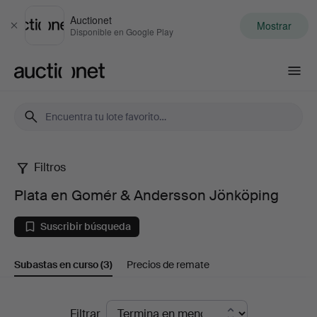
Auctionet
Mostrar
Cerrar
Disponible en Google Play
Auctionet.com
Filtros
Plata
Plata en Gomér & Andersson Jönköping
en
Suscribir búsqueda
Gomér
Subastas en curso
(3)
Precios de remate
&
Andersson
Subastas
Filtrar