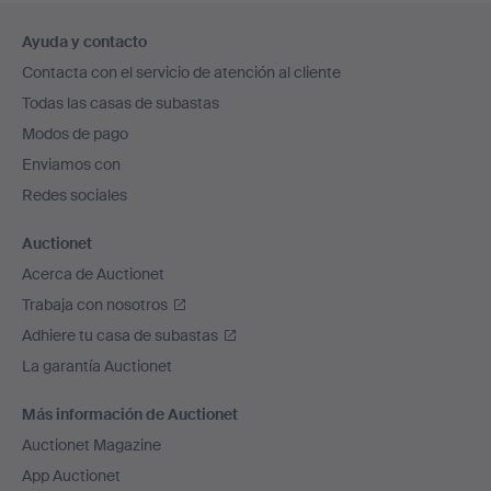
Navegación
Ayuda y contacto
en
Contacta con el servicio de atención al cliente
el
Todas las casas de subastas
pie
Modos de pago
de
Enviamos con
página
Redes sociales
Auctionet
Acerca de Auctionet
Trabaja con nosotros
Adhiere tu casa de subastas
La garantía Auctionet
Más información de Auctionet
Auctionet Magazine
App Auctionet