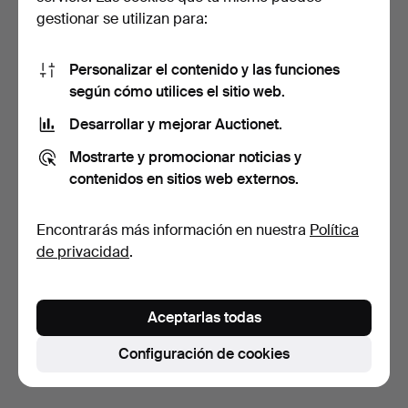
gestionar se utilizan para:
Personalizar el contenido y las funciones
según cómo utilices el sitio web.
Desarrollar y mejorar Auctionet.
POSAVASOS. 6 uds., plata,
Mostrarte y promocionar noticias y
GAB, peso aprox.…
6 días
contenidos en sitios web externos.
3 pujas
106 USD
Encontrarás más información en nuestra
Política
de privacidad
.
Suscribir búsqueda
También puedes buscar en
nuestro archivo de
Aceptarlas todas
subastas concluidas
.
Configuración de cookies