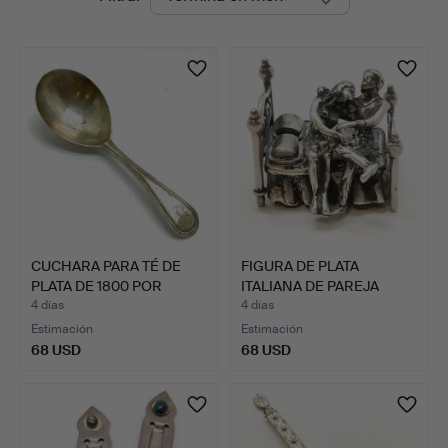
en
&
curso
Valuers
CUCHARA PARA TÉ DE
FIGURA DE PLATA
PLATA DE 1800 POR
ITALIANA DE PAREJA
PETER…
CORTEJÁ…
4 días
4 días
Estimación
Estimación
68 USD
68 USD