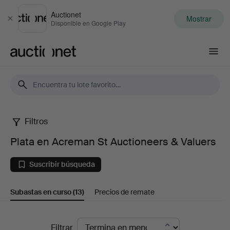
Auctionet
Mostrar
Cerrar
Disponible en Google Play
Auctionet.com
Filtros
Plata
Plata en Acreman St Auctioneers & Valuers
en
Suscribir búsqueda
Acreman
Subastas en curso
(13)
Precios de remate
St
Auctioneers
Subastas
Filtrar