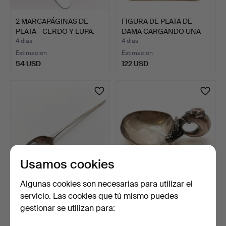
2 MARCAPÁGINAS DE
FIGURA DE PLATA DE
PLATA - CERDO Y LUPA.
DAMA CARGANDO UNA
TINA.
4 días
4 días
Estimación
Estimación
54 USD
122 USD
Usamos cookies
Algunas cookies son necesarias para utilizar el
CUCHARA MOTE ANTIGUA
ANTIQUE SILVER
servicio. Las cookies que tú mismo puedes
DE PLATA.
TASTEVIN BY GEORGE
gestionar se utilizan para:
UNITE.
4 días
4 días
Estimación
Estimación