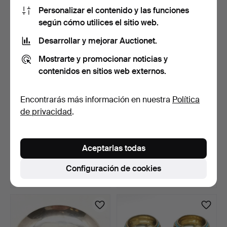
95 USD
122 USD
Personalizar el contenido y las funciones
según cómo utilices el sitio web.
Desarrollar y mejorar Auctionet.
Mostrarte y promocionar noticias y
contenidos en sitios web externos.
Encontrarás más información en nuestra
Política
de privacidad
.
MODELO DE MORTERO
2 x CUCHARAS PARA TÉ
DE PLATA HOLANDESA
GEORGIAN DE PLATA - C…
Aceptarlas todas
CON 2…
4 días
4 días
Estimación
Estimación
Configuración de cookies
54 USD
81 USD