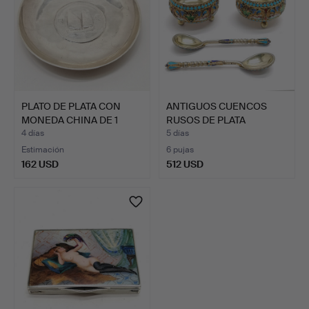
PLATO DE PLATA CON
ANTIGUOS CUENCOS
MONEDA CHINA DE 1
RUSOS DE PLATA
YUAN …
ESMALTADA …
4 días
5 días
Estimación
6 pujas
162 USD
512 USD