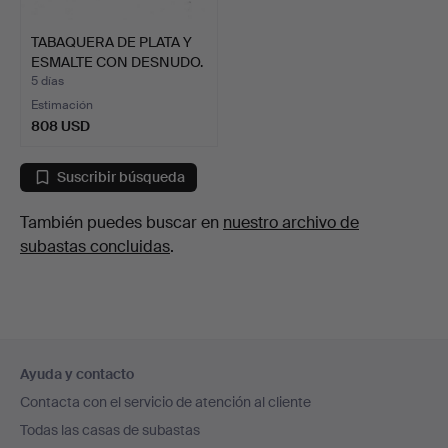
TABAQUERA DE PLATA Y
ESMALTE CON DESNUDO.
5 días
Estimación
808 USD
Suscribir búsqueda
También puedes buscar en
nuestro archivo de
subastas concluidas
.
Navegación
Ayuda y contacto
en
Contacta con el servicio de atención al cliente
el
Todas las casas de subastas
pie