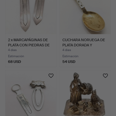
2 x MARCAPÁGINAS DE
CUCHARA NORUEGA DE
PLATA CON PIEDRAS DE
PLATA DORADA Y
E…
ESMALTE …
4 días
4 días
Estimación
Estimación
68 USD
54 USD