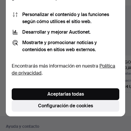
Personalizar el contenido y las funciones
según cómo utilices el sitio web.
Desarrollar y mejorar Auctionet.
Mostrarte y promocionar noticias y
contenidos en sitios web externos.
JUEGO DE MOCA DE
JUEGO DE MESA DE
JUEGO
Encontrarás más información en nuestra
Política
TRES PIEZAS EN
PLATA CON JARRA
DE CUA
de privacidad
.
PLATA.
PARA LECH…
EN PL
Subastado 17 jul 2026
Subastado 17 jul 2026
Subastad
Estimación
Estimación
Estimac
750 USD
922 USD
4.034 
Aceptarlas todas
Configuración de cookies
Navegación
Ayuda y contacto
en