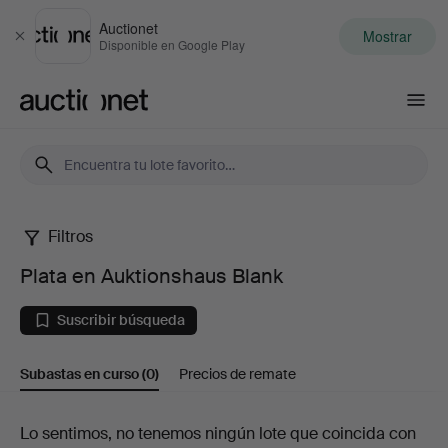
Auctionet
Mostrar
Cerrar
Disponible en Google Play
Auctionet.com
Filtros
Plata
Plata en Auktionshaus Blank
en
Suscribir búsqueda
Auktionshaus
Subastas en curso
(0)
Precios de remate
Blank
Subastas
Lo sentimos, no tenemos ningún lote que coincida con