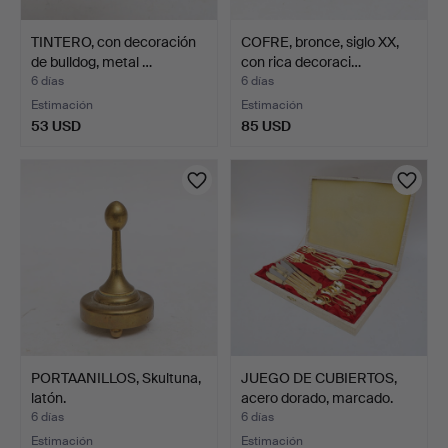
TINTERO, con decoración
COFRE, bronce, siglo XX,
de bulldog, metal …
con rica decoraci…
6 días
6 días
Estimación
Estimación
53 USD
85 USD
PORTAANILLOS, Skultuna,
JUEGO DE CUBIERTOS,
latón.
acero dorado, marcado.
6 días
6 días
Estimación
Estimación