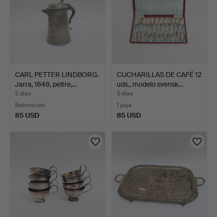
CARL PETTER LINDBORG.
CUCHARILLAS DE CAFÉ 12
Jarra, 1848, peltre,…
uds., modelo svensk…
5 días
5 días
Estimación
1 puja
85 USD
85 USD