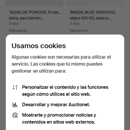
TAZAS DE PONCHE, 8 uds.,
BANDEJA DE SERVICIO,
plata, parcialmen…
siglos XIX-XX, alpaca…
5 días
5 días
Estimación
Estimación
316 USD
85 USD
Usamos cookies
Algunas cookies son necesarias para utilizar el
servicio. Las cookies que tú mismo puedes
gestionar se utilizan para:
Personalizar el contenido y las funciones
según cómo utilices el sitio web.
Desarrollar y mejorar Auctionet.
CAZO PARA SOPA DE
JARRAS Y TAZAS, 11 piezas,
Mostrarte y promocionar noticias y
PLATA, siglo XIX, punzon…
siglo XX.
5 días
5 días
contenidos en sitios web externos.
1 puja
Estimación