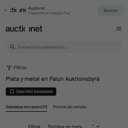
Auctionet
Mostrar
Cerrar
Disponible en Google Play
Auctionet.com
Filtros
Plata
Plata y metal en Falun Auktionsbyrå
y
Suscribir búsqueda
metal
Subastas en curso
(27)
Precios de remate
en
Falun
Subastas
Filtrar