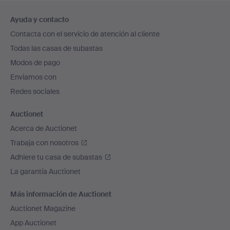
Navegación
Ayuda y contacto
en
Contacta con el servicio de atención al cliente
el
Todas las casas de subastas
pie
Modos de pago
de
Enviamos con
página
Redes sociales
Auctionet
Acerca de Auctionet
Trabaja con nosotros
Adhiere tu casa de subastas
La garantía Auctionet
Más información de Auctionet
Auctionet Magazine
App Auctionet