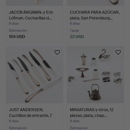
JACOB ÄNGMAN. y Eric
CUCHARA PARA AZÚCAR,
Löfman. Cucharillas d…
plata, San Petersburg…
6 días
6 días
Estimación
1 puja
159 USD
22 USD
JUST ANDERSEN.
MINIATURAS y otros, 12
Cuchillos de entrante, 7
piezas, plata, chap…
ud…
6 días
6 días
Estimación
Estimación