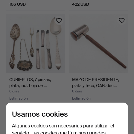
106 USD
422 USD
CUBIERTOS, 7 piezas,
MAZO DE PRESIDENTE,
plata, incl. hoja de …
plata y teca, GAB, déc…
6 días
6 días
Estimación
Estimación
264 USD
127 USD
Usamos cookies
Algunas cookies son necesarias para utilizar el
servicio. Las cookies que tú mismo puedes