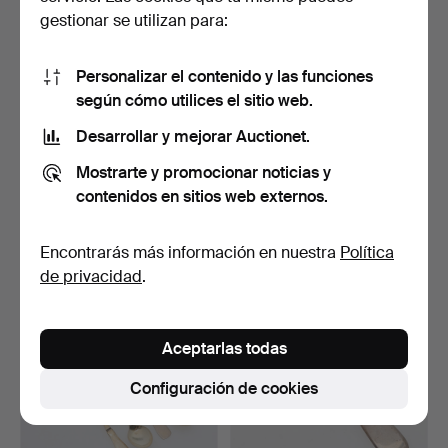
gestionar se utilizan para:
Personalizar el contenido y las funciones
según cómo utilices el sitio web.
Desarrollar y mejorar Auctionet.
THORVALD MARTHINSEN.
CUBIERTOS, 17 piezas,
Mostrarte y promocionar noticias y
Candelabros, un par, …
plata, Dinamarca.
6 días
6 días
contenidos en sitios web externos.
Estimación
Estimación
106 USD
633 USD
Encontrarás más información en nuestra
Política
de privacidad
.
Aceptarlas todas
Configuración de cookies