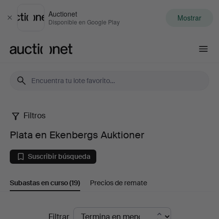
Auctionet
Mostrar
Cerrar
Disponible en Google Play
Auctionet.com
Filtros
Plata
Plata en Ekenbergs Auktioner
en
Suscribir búsqueda
Ekenbergs
Subastas en curso
(19)
Precios de remate
Auktioner
Subastas
Filtrar