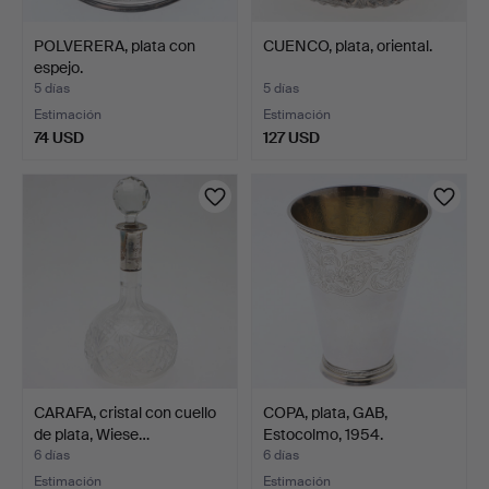
POLVERERA, plata con
CUENCO, plata, oriental.
espejo.
5 días
5 días
Estimación
Estimación
74 USD
127 USD
CARAFA, cristal con cuello
COPA, plata, GAB,
de plata, Wiese…
Estocolmo, 1954.
6 días
6 días
Estimación
Estimación