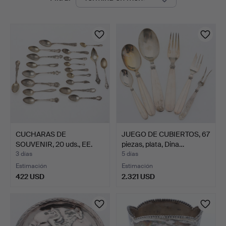
en
curso
CUCHARAS DE
JUEGO DE CUBIERTOS, 67
SOUVENIR, 20 uds., EE.
piezas, plata, Dina…
UU., ma…
3 días
5 días
Estimación
Estimación
422 USD
2.321 USD