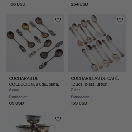
106 USD
264 USD
CUCHARAS DE
CUCHARILLAS DE CAFÉ,
COLECCIÓN, 8 uds., plata,
12 uds., plata, Brødr…
"Jul…
6 días
7 días
Estimación
Estimación
85 USD
159 USD