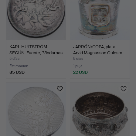
KARL HULTSTRÖM.
JARRÓN/COPA, plata,
SEGÚN. Fuente, "Vindarnas
Arvid Magnusson Guldsm…
…
5 días
5 días
Estimación
1 puja
85 USD
22 USD