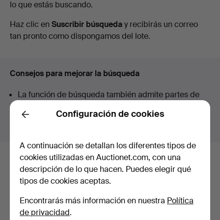
lo que estás buscando.
en
Haz clic en
Suscribir búsqueda
y recibirás un correo
curso
tan pronto como dispongamos del lote.
Consejos para mejorar la búsqueda
La función de búsqueda también admite partes de
palabras. Por ejemplo si buscas
braz
te aparecerán
Configuración de cookies
resultados para
braz
alete
.
Back
A continuación se detallan los diferentes tipos de
cookies utilizadas en Auctionet.com, con una
Estos son los lotes existentes
descripción de lo que hacen. Puedes elegir qué
tipos de cookies aceptas.
nuestro archivo que coinciden con
tu búsqueda.
Encontrarás más información en nuestra
Política
de privacidad
.
Mostrar todos los lotes