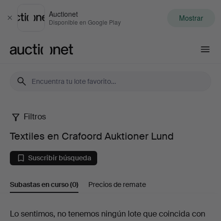
Auctionet
Mostrar
Cerrar
Disponible en Google Play
Auctionet.com
Filtros
Textiles
Textiles en Crafoord Auktioner Lund
en
Suscribir búsqueda
Crafoord
Subastas en curso
(0)
Precios de remate
Auktioner
Lund
Subastas
Lo sentimos, no tenemos ningún lote que coincida con