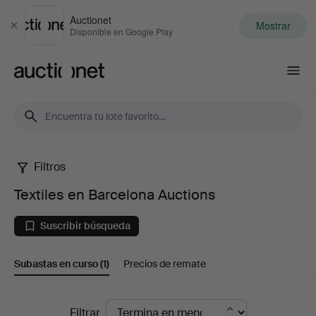
Auctionet
Mostrar
Cerrar
Disponible en Google Play
Auctionet.com
Filtros
Textiles
Textiles en Barcelona Auctions
en
Suscribir búsqueda
Barcelona
Subastas en curso
(1)
Precios de remate
Auctions
Subastas
Filtrar