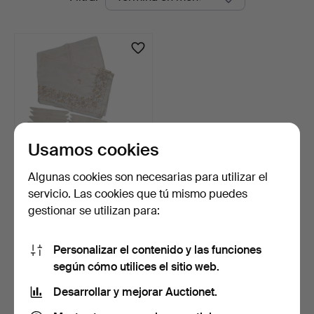
en
curso
Usamos cookies
Algunas cookies son necesarias para utilizar el
MANTELERIA EN HILO
servicio. Las cookies que tú mismo puedes
CON BORDADO FLORAL.
gestionar se utilizan para:
11 …
4 días
Estimación
93 USD
Personalizar el contenido y las funciones
según cómo utilices el sitio web.
Suscribir búsqueda
Desarrollar y mejorar Auctionet.
También puedes buscar en
nuestro archivo de