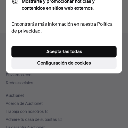
Mostrarte y promocionar noticias y
subastas concluidas
.
contenidos en sitios web externos.
Encontrarás más información en nuestra
Política
de privacidad
.
Navegación
Ayuda y contacto
en
Contacta con el servicio de atención al cliente
Aceptarlas todas
el
Todas las casas de subastas
pie
Configuración de cookies
Modos de pago
de
Enviamos con
página
Redes sociales
Auctionet
Acerca de Auctionet
Trabaja con nosotros
Adhiere tu casa de subastas
La garantía Auctionet