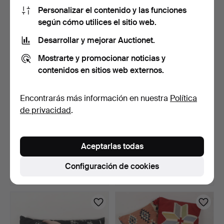
32 USD
64 USD
Personalizar el contenido y las funciones
según cómo utilices el sitio web.
Desarrollar y mejorar Auctionet.
Mostrarte y promocionar noticias y
contenidos en sitios web externos.
Encontrarás más información en nuestra
Política
de privacidad
.
SIGNE SOHLMAN. Mantel,
SERVILLETAS, 14 piezas,
damasco de lino con…
algodón.
Aceptarlas todas
4 días
5 días
Estimación
1 puja
Configuración de cookies
43 USD
32 USD