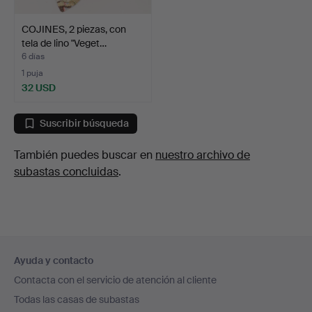
COJINES, 2 piezas, con
tela de lino "Veget…
6 días
1 puja
32 USD
Suscribir búsqueda
También puedes buscar en
nuestro archivo de
subastas concluidas
.
Navegación
Ayuda y contacto
en
Contacta con el servicio de atención al cliente
el
Todas las casas de subastas
pie