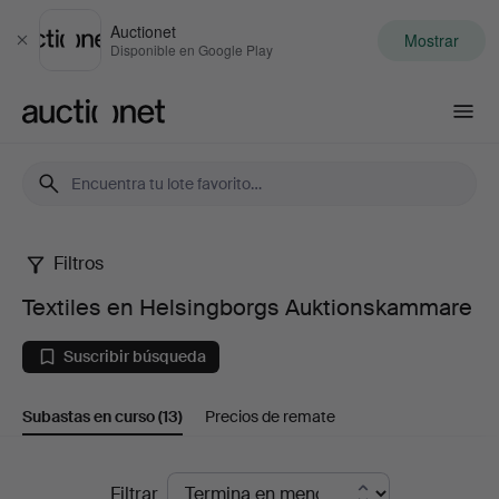
Auctionet
Mostrar
Cerrar
Disponible en Google Play
Auctionet.com
Filtros
Textiles
Textiles en Helsingborgs Auktionskammare
en
Suscribir búsqueda
Helsingborgs
Subastas en curso
(13)
Precios de remate
Auktionskammare
Subastas
Filtrar