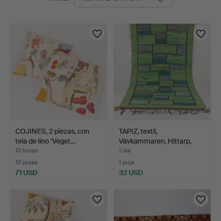
en
curso
COJINES, 2 piezas, con
TAPIZ, textil,
tela de lino "Veget…
Vävkammaren, Hittarp,
segun…
13 horas
1 día
10 pujas
1 puja
71 USD
32 USD