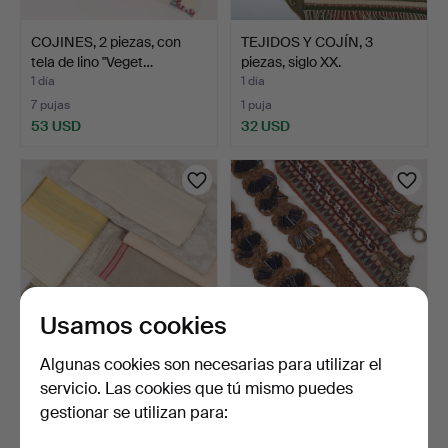
COJINES, 2 piezas, con
TEJIDOS Y COJÍN, 3
tela de lino "Veget…
piezas, siglo XX.
1 día
1 día
7 pujas
1 puja
53 USD
32 USD
Usamos cookies
Algunas cookies son necesarias para utilizar el
MANTELES, 6 piezas, lino.
CINTAS DECORATIVAS, 2
servicio. Las cookies que tú mismo puedes
piezas, textil/abalo…
gestionar se utilizan para:
2 días
4 días
1 puja
Estimación