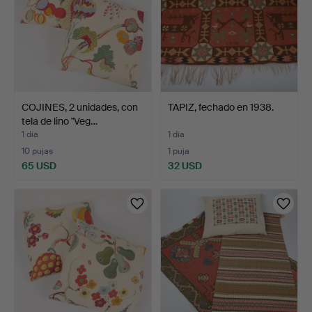
COJINES, 2 unidades, con
TAPIZ, fechado en 1938.
tela de lino "Veg…
1 día
1 día
10 pujas
1 puja
65 USD
32 USD