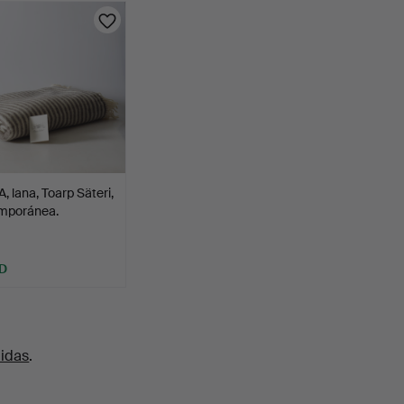
 lana, Toarp Säteri,
mporánea.
D
uidas
.