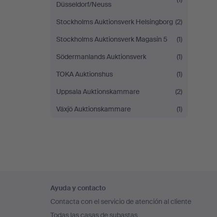
Düsseldorf/Neuss
Stockholms Auktionsverk Helsingborg
(2)
Stockholms Auktionsverk Magasin 5
(1)
Södermanlands Auktionsverk
(1)
TOKA Auktionshus
(1)
Uppsala Auktionskammare
(2)
Växjö Auktionskammare
(1)
Navegación
Ayuda y contacto
en
Contacta con el servicio de atención al cliente
el
Todas las casas de subastas