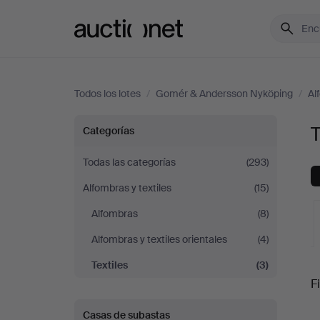
Auctionet.com
Todos los lotes
/
Gomér & Andersson Nyköping
/
Al
Textiles
Categorías
en
Todas las categorías
(293)
Alfombras y textiles
(15)
Gomér
Alfombras
(8)
&
Alfombras y textiles orientales
(4)
Andersson
Textiles
(3)
S
Fi
Nyköping
Casas de subastas