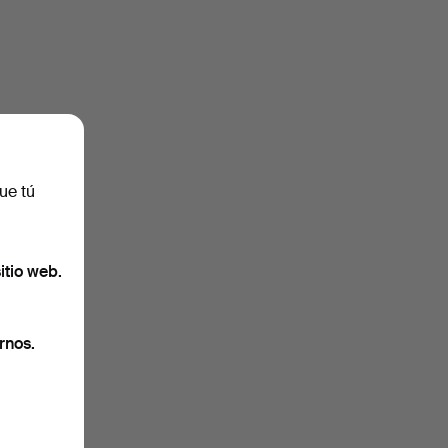
ue tú
itio web.
rnos.