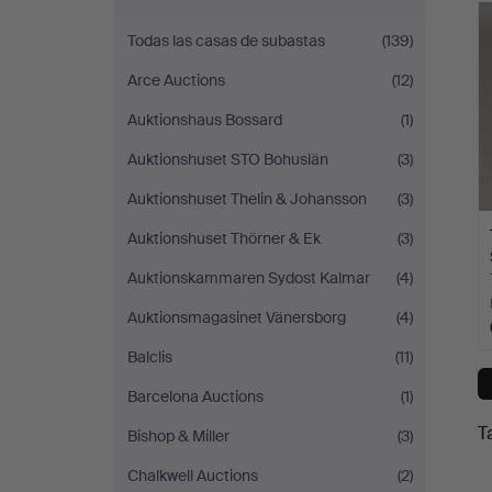
c
Todas las casas de subastas
(139)
Arce Auctions
(12)
Auktionshaus Bossard
(1)
Auktionshuset STO Bohuslän
(3)
Auktionshuset Thelin & Johansson
(3)
Auktionshuset Thörner & Ek
(3)
Auktionskammaren Sydost Kalmar
(4)
Auktionsmagasinet Vänersborg
(4)
Balclis
(11)
Barcelona Auctions
(1)
T
Bishop & Miller
(3)
Chalkwell Auctions
(2)