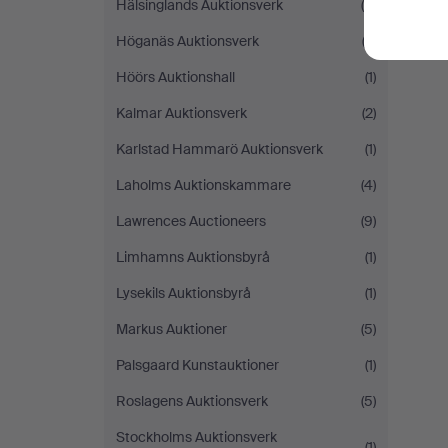
Hälsinglands Auktionsverk
(4)
Höganäs Auktionsverk
(3)
Höörs Auktionshall
(1)
Kalmar Auktionsverk
(2)
Karlstad Hammarö Auktionsverk
(1)
Laholms Auktionskammare
(4)
Lawrences Auctioneers
(9)
Limhamns Auktionsbyrå
(1)
Lysekils Auktionsbyrå
(1)
Markus Auktioner
(5)
Palsgaard Kunstauktioner
(1)
Roslagens Auktionsverk
(5)
Stockholms Auktionsverk
(1)