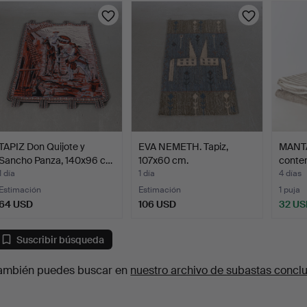
urso
TAPIZ Don Quijote y
EVA NEMETH. Tapiz,
MANTA,
Sancho Panza, 140x96 c…
107x60 cm.
conte
1 día
1 día
4 días
Estimación
Estimación
1 puja
64 USD
106 USD
32 US
Suscribir búsqueda
ambién puedes buscar en
nuestro archivo de subastas concl