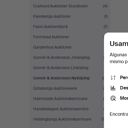
Crafoord Auktioner Stockholm
(4)
Ekenbergs Auktioner
(1)
Falun Auktionsbyrå
(7)
Formstad Auktioner
(3)
Usam
Garpenhus Auktioner
(1)
Algunas 
Gomér & Andersson Jönköping
(3)
mismo pu
Gomér & Andersson Linköping
(1)
Per
Gomér & Andersson Nyköping
(3)
Des
Göteborgs Auktionsverk
(4)
Mos
Halmstads Auktionskammare
(6)
Handelslagret Auktionsservice
(3)
Encontra
Helsingborgs Auktionskammare
(10)