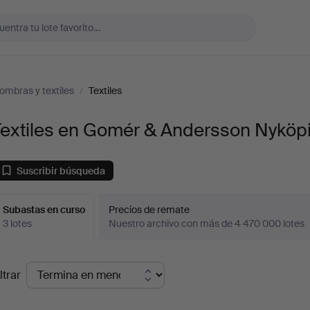
fombras y textiles
/
Textiles
Textiles en Gomér & Andersson Nyköp
Suscribir búsqueda
Subastas en curso
Precios de remate
3 lotes
Nuestro archivo con más de 4 470 000 lotes
ubastas
ltrar
en