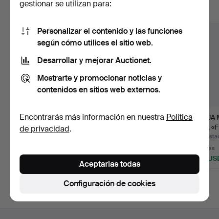
gestionar se utilizan para:
Mostrar todos los lotes
Personalizar el contenido y las funciones
según cómo utilices el sitio web.
Desarrollar y mejorar Auctionet.
Mostrarte y promocionar noticias y
contenidos en sitios web externos.
Encontrarás más información en nuestra
Política
MARIMEKKO, «Poppy»,
EEVA RENVALL (1917-
MAIJA
tela/cortina.
2011). «Girasol», tela …
RYA, «F
de privacidad
.
para …
Subastado 14 jun 2026
Subastado 16 may 2026
Subasta
43 pujas
8 pujas
5 pujas
694 USD
289 USD
185 US
Aceptarlas todas
Configuración de cookies
Navegación