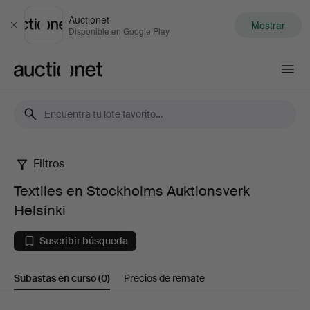
Auctionet
Mostrar
Cerrar
Disponible en Google Play
Auctionet.com
Filtros
Textiles
Textiles en Stockholms Auktionsverk
en
Helsinki
Stockholms
Suscribir búsqueda
Auktionsverk
Subastas en curso
(0)
Precios de remate
Helsinki