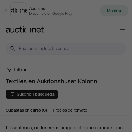
Auctionet
Mostrar
Cerrar
Disponible en Google Play
Auctionet.com
Filtros
Textiles
Textiles en Auktionshuset Kolonn
en
Suscribir búsqueda
Auktionshuset
Subastas en curso
(0)
Precios de remate
Kolonn
Subastas
Lo sentimos, no tenemos ningún lote que coincida con