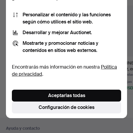
Personalizar el contenido y las funciones
según cómo utilices el sitio web.
Desarrollar y mejorar Auctionet.
Mostrarte y promocionar noticias y
contenidos en sitios web externos.
Mantel, "Mormors Duk",
TAPIZ DE PARED, rya,
GUNNE
Encontrarás más información en nuestra
Política
con etiqueta, Linne…
segunda mitad del sig…
Tapiz, e
de privacidad
.
…
Subastado 27 jul 2026
Subastado 26 jul 2026
Subastad
Estimación
Estimación
10 pujas
85 USD
85 USD
85 US
Aceptarlas todas
Configuración de cookies
Navegación
Ayuda y contacto
en