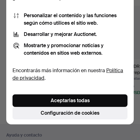
Personalizar el contenido y las funciones
según cómo utilices el sitio web.
Desarrollar y mejorar Auctionet.
Mostrarte y promocionar noticias y
contenidos en sitios web externos.
JOSEF FRANK.
ESTORES, DOS
CUADR
Encontrarás más información en nuestra
Política
CORTINAS, DOS
UNIDADES, TEXTIL "LA
que rep
de privacidad
.
PIEZAS, "VEGETA…
PLATA", …
Castill
Subastado 4 jul 2026
Subastado 4 jul 2026
Subasta
23 pujas
7 pujas
1 puja
805 USD
137 USD
53 US
Aceptarlas todas
Configuración de cookies
Navegación
Ayuda y contacto
en