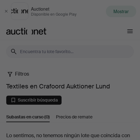
Auctionet
Mostrar
Cerrar
Disponible en Google Play
Auctionet.com
Filtros
Textiles
Textiles en Crafoord Auktioner Lund
en
Suscribir búsqueda
Crafoord
Subastas en curso
(0)
Precios de remate
Auktioner
Lund
Subastas
Lo sentimos, no tenemos ningún lote que coincida con