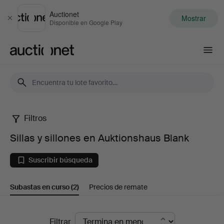
Auctionet
Mostrar
Cerrar
Disponible en Google Play
Auctionet.com
Filtros
Sillas
Sillas y sillones en Auktionshaus Blank
y
Suscribir búsqueda
sillones
Subastas en curso
(2)
Precios de remate
en
Auktionshaus
Subastas
Filtrar