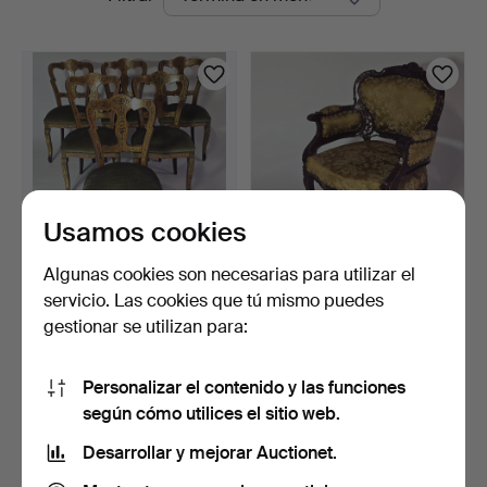
en
Blank
curso
Usamos cookies
Algunas cookies son necesarias para utilizar el
6 sillas, palisandro,
Sillón, tapizado en brocado
servicio. Las cookies que tú mismo puedes
tapicería de terciop…
dorado, estilo…
gestionar se utilizan para:
4 días
4 días
Estimación
Estimación
692 USD
266 USD
Personalizar el contenido y las funciones
según cómo utilices el sitio web.
Suscribir búsqueda
Desarrollar y mejorar Auctionet.
También puedes buscar en
nuestro archivo de