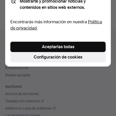
Mostrarte y promocionar noticias y
subastas concluidas
.
contenidos en sitios web externos.
Encontrarás más información en nuestra
Política
de privacidad
.
Navegación
Ayuda y contacto
en
Contacta con el servicio de atención al cliente
Aceptarlas todas
el
Todas las casas de subastas
pie
Configuración de cookies
Modos de pago
de
Enviamos con
página
Redes sociales
Auctionet
Acerca de Auctionet
Trabaja con nosotros
Adhiere tu casa de subastas
La garantía Auctionet