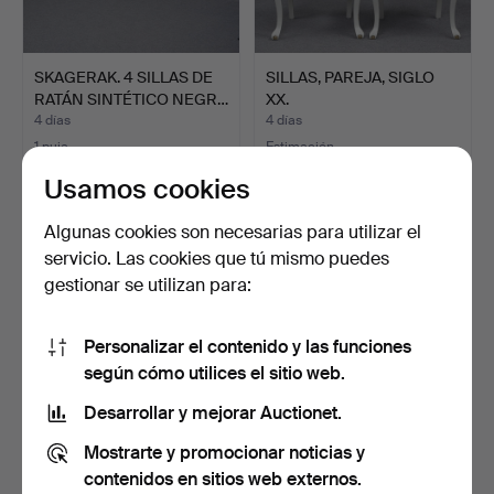
SKAGERAK. 4 SILLAS DE
SILLAS, PAREJA, SIGLO
RATÁN SINTÉTICO NEGR…
XX.
4 días
4 días
1 puja
Estimación
22 USD
53 USD
Usamos cookies
Algunas cookies son necesarias para utilizar el
servicio. Las cookies que tú mismo puedes
gestionar se utilizan para:
Personalizar el contenido y las funciones
según cómo utilices el sitio web.
Desarrollar y mejorar Auctionet.
SILLAS, PAREJA, SIGLOS
PAR DE SILLAS CON
Mostrarte y promocionar noticias y
XIX/XX.
RESPALDO DE RATTÁN.
contenidos en sitios web externos.
4 días
5 días