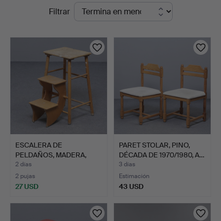
Subastas
Filtrar
Sydost
en
Kalmar
curso
ESCALERA DE
PARET STOLAR, PINO,
PELDAÑOS, MADERA,
DÉCADA DE 1970/1980, A…
DÉCADA DE 19…
2 días
3 días
2 pujas
Estimación
27 USD
43 USD