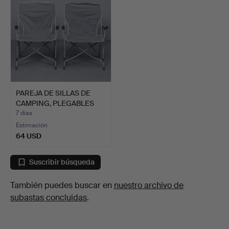
PAREJA DE SILLAS DE
CAMPING, PLEGABLES
CON…
7 días
Estimación
64 USD
Suscribir búsqueda
También puedes buscar en
nuestro archivo de
subastas concluidas
.