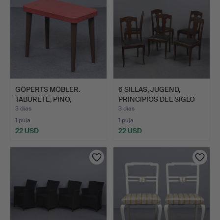
GÖPERTS MÖBLER.
6 SILLAS, JUGEND,
TABURETE, PINO,
PRINCIPIOS DEL SIGLO
ASIENTO RO…
XX.
3 días
3 días
1 puja
1 puja
22 USD
22 USD