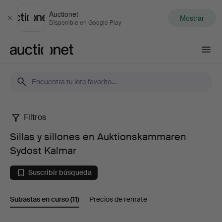
Auctionet
Mostrar
Cerrar
Disponible en Google Play
Auctionet.com
Filtros
Sillas
Sillas y sillones en Auktionskammaren
y
Sydost Kalmar
sillones
Suscribir búsqueda
en
Subastas en curso
(11)
Precios de remate
Auktionskammaren