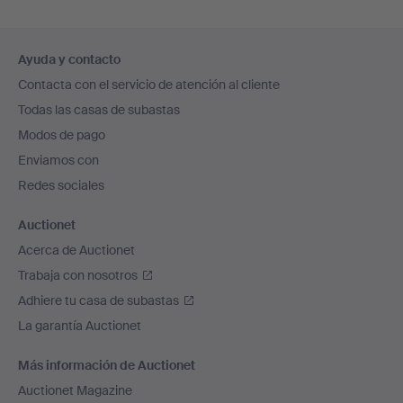
Navegación
Ayuda y contacto
en
Contacta con el servicio de atención al cliente
el
Todas las casas de subastas
pie
Modos de pago
de
Enviamos con
página
Redes sociales
Auctionet
Acerca de Auctionet
Trabaja con nosotros
Adhiere tu casa de subastas
La garantía Auctionet
Más información de Auctionet
Auctionet Magazine