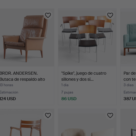
urso
BRDR. ANDERSEN.
"Spike", juego de cuatro
Par de
Butaca de respaldo alto
sillones y dos si…
con te
ta…
13 horas
1 día
3 días
Estimación
7 pujas
Estima
124 USD
86 USD
387 U