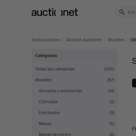
Auctionet.com
Todos los lotes
/
Woxholt Auktioner
/
Muebles
/
Sil
Sillas
Categorías
S
y
Todas las categorías
(245)
Muebles
(87)
sillones
Armarios y estanterías
(14)
en
Cómodas
(2)
Woxholt
Escritorios
(3)
S
Mesas
(5)
Auktioner
Fi
Mesas de centro
(8)