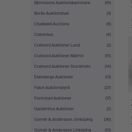
Björnssons Auktionskammare
(19)
Borås Auktionshall
(3)
Chalkwell Auctions
(9)
Colombos
(4)
Crafoord Auktioner Lund
(2)
Crafoord Auktioner Malmö
(15)
Crafoord Auktioner Stockholm
(14)
Ekenbergs Auktioner
(13)
Falun Auktionsbyrå
(27)
Formstad Auktioner
(17)
Garpenhus Auktioner
(2)
Gomér & Andersson Jönköping
(36)
Gomér & Andersson Linköping
(10)