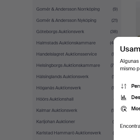
Gomér & Andersson Norrköping
(9)
Gomér & Andersson Nyköping
(21)
Göteborgs Auktionsverk
(38)
Halmstads Auktionskammare
(45)
Usam
Handelslagret Auktionsservice
(13)
Algunas 
Helsingborgs Auktionskammare
(70)
mismo pu
Hälsinglands Auktionsverk
(17)
Per
Höganäs Auktionsverk
(12)
Des
Höörs Auktionshall
(7)
Mos
Kalmar Auktionsverk
(18)
Karljohan Auktioner
(11)
Encontra
Karlstad Hammarö Auktionsverk
(5)