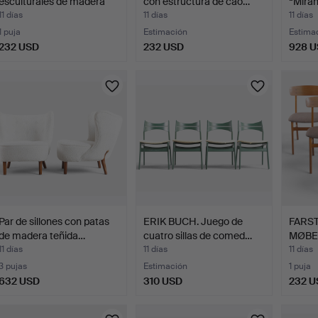
esculturales de madera
con estructura de cao…
“Miran
teñ…
11 días
11 días
11 días
1 puja
Estimación
Estima
232 USD
232 USD
928 
Par de sillones con patas
ERIK BUCH. Juego de
FARS
de madera teñida…
cuatro sillas de comed…
MØBEL
seis si
11 días
11 días
11 días
3 pujas
Estimación
1 puja
632 USD
310 USD
232 U