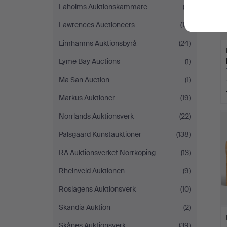
Laholms Auktionskammare
(5)
Lawrences Auctioneers
(15)
Limhamns Auktionsbyrå
(24)
Lyme Bay Auctions
(1)
Ma San Auction
(1)
Markus Auktioner
(19)
Norrlands Auktionsverk
(22)
Palsgaard Kunstauktioner
(138)
RA Auktionsverket Norrköping
(13)
Rheinveld Auktionen
(9)
Roslagens Auktionsverk
(10)
Skandia Auktion
(2)
Skånes Auktionsverk
(39)