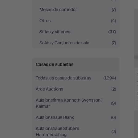
c
Mesas de comedor
(7)
Otros
(4)
Sillas y sillones
(37)
Sofás y Conjuntos de sala
(7)
Casas de subastas
Todas las casas de subastas
(1.394)
Arce Auctions
(2)
Auktionsfirma Kenneth Svensson i
(9)
Kalmar
Auktionshaus Blank
(6)
Auktionshaus Stuber's
(2)
Hammerschlag