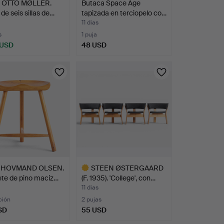
 OTTO MØLLER.
Butaca Space Age
de seis sillas de…
tapizada en terciopelo co…
11 días
s
1 puja
 USD
48 USD
 HOVMAND OLSEN.
STEEN ØSTERGAARD
te de pino maciz…
(F. 1935). 'College', con…
11 días
ción
2 pujas
SD
55 USD