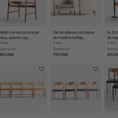
Sillón con estructura de
Par de sillones con patas
N. EI
teca, asiento tap…
de madera teñida…
de hay
6 días
6 días
6 días
Estimación
Estimación
Estima
155 USD
773 USD
155 U