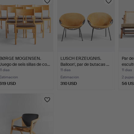
BØRGE MOGENSEN.
LUSCH ERZEUGNIS.
Par de
Juego de seis sillas de co…
Balloon', par de butacas …
escult
11 días
11 días
11 días
Estimación
Estimación
2 pujas
619 USD
310 USD
56 U