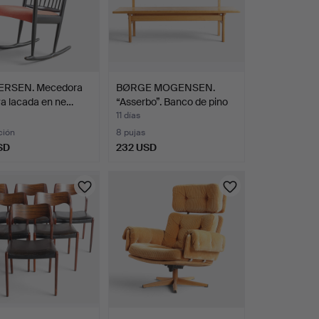
LERSEN. Mecedora
BØRGE MOGENSEN.
a lacada en ne…
“Asserbo”. Banco de pino
m…
11 días
ción
8 pujas
SD
232 USD