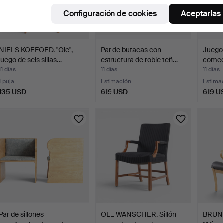
Configuración de cookies
Aceptarlas
NIELS KOEFOED. "Ole",
Par de butacas con
Juego 
juego de seis sillas…
estructura de roble teñ…
comed
11 días
11 días
11 días
1 puja
Estimación
Estima
135 USD
619 USD
619 U
Par de sillones
OLE WANSCHER. Sillón
BRUN