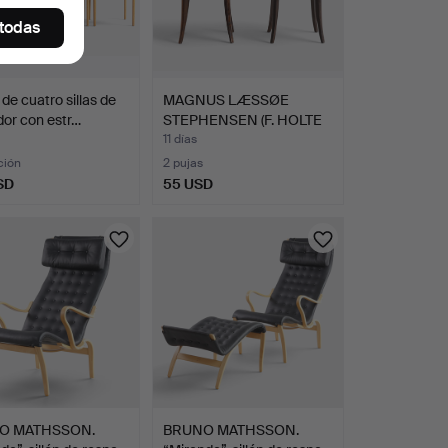
 todas
de cuatro sillas de
MAGNUS LÆSSØE
or con estr…
STEPHENSEN (F. HOLTE
1903, D…
11 días
ción
2 pujas
SD
55 USD
O MATHSSON.
BRUNO MATHSSON.