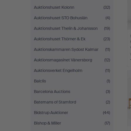
Auktionshuset Kolonn
(32)
Auktionshuset STO Bohuslän
(4)
Auktionshuset Thelin & Johansson
(19)
Auktionshuset Thörner & Ek
(23)
Auktionskammaren Sydost Kalmar
(11)
Auktionsmagasinet Vänersborg
(12)
Auktionsverket Engelholm
(11)
Balclis
(1)
Barcelona Auctions
(3)
Batemans of Stamford
(2)
Bidstrup Auktioner
(44)
Bishop & Miller
(17)