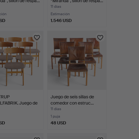
da”, sillón de respa…
“Miranda”, sillón de respa…
11 días
ción
Estimación
USD
1.546 USD
TRUP
Juego de seis sillas de
FABRIK. Juego de
comedor con estruc…
llas…
11 días
1 puja
SD
48 USD