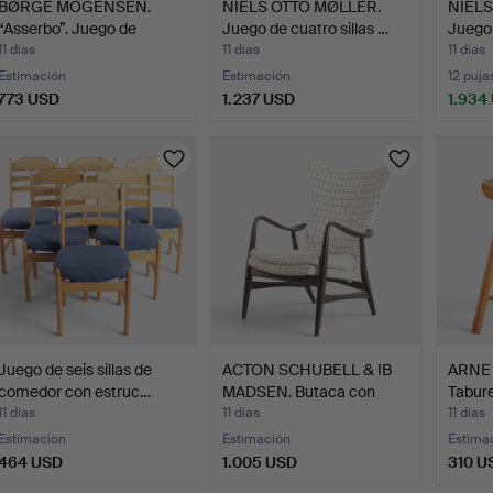
BØRGE MOGENSEN.
NIELS OTTO MØLLER.
NIELS
“Asserbo”. Juego de
Juego de cuatro sillas …
Juego 
cuatro…
11 días
11 días
11 días
Estimación
Estimación
12 puja
773 USD
1.237 USD
1.934
Juego de seis sillas de
ACTON SCHUBELL & IB
ARNE
comedor con estruc…
MADSEN. Butaca con
Tabure
est…
11 días
11 días
11 días
Estimación
Estimación
Estima
464 USD
1.005 USD
310 U