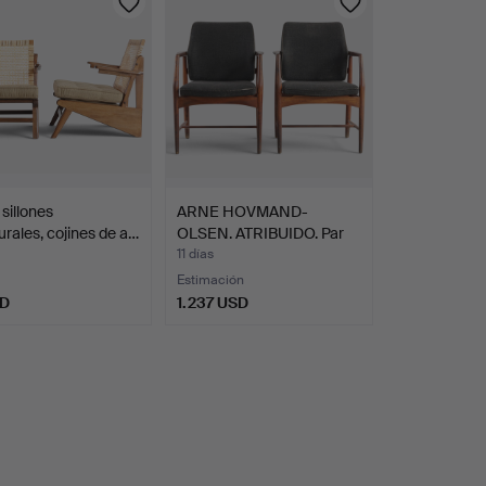
 sillones
ARNE HOVMAND-
urales, cojines de a…
OLSEN. ATRIBUIDO. Par
de sill…
11 días
Estimación
SD
1.237 USD