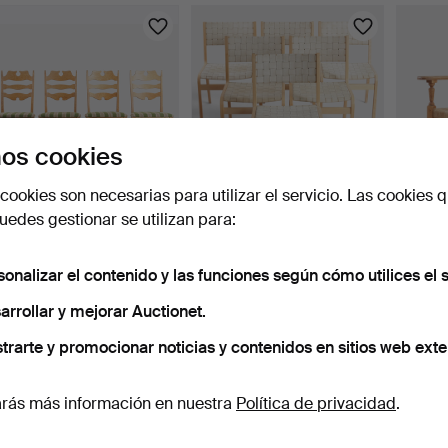
os cookies
cookies son necesarias para utilizar el servicio. Las cookies q
HENRY KJÆRNULF (1911-
Juego de seis sillas de
Butaca
edes gestionar se utilizan para:
1975). Juego de cuatr…
comedor con estruc…
y resp
11 días
11 días
11 días
sonalizar el contenido y las funciones según cómo utilices el s
Estimación
Estimación
Estima
773 USD
619 USD
310 U
arrollar y mejorar Auctionet.
trarte y promocionar noticias y contenidos en sitios web exte
rás más información en nuestra
Política de privacidad
.