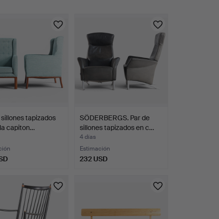
 sillones tapizados
SÖDERBERGS. Par de
la capiton…
sillones tapizados en c…
4 días
ción
Estimación
SD
232 USD