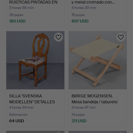
RÚSTICAS PINTADAS EN
y metal cromado con…
AZUL…
3 horas 58 min
4 horas 20 min
26 pujas
19 pujas
180 USD
897 USD
SILLA "SVENSKA
BØRGE MOGENSEN.
MODELLEN" DETALLES
Mesa bandeja / taburete
TALLADOS…
Fa…
4 horas 34 min
4 horas 47 min
Estimación
14 pujas
64 USD
211 USD