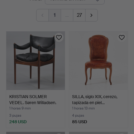
en
1
…
27
curso
KRISTIAN SOLMER
SILLA, siglo XIX, cerezo,
VEDEL. Søren Willadsen.
tapizada en piel…
Si…
1 horas 9 min
1 horas 13 min
3 pujas
4 pujas
248 USD
85 USD