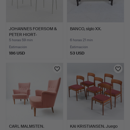
JOHANNES FOERSOM &
BANCO, siglo XX.
PETER HIORT-
LORENZEN. P…
5 horas 59 min
6 horas 21 min
Estimación
Estimación
186 USD
53 USD
CARL MALMSTEN.
KAI KRISTIANSEN. Juego