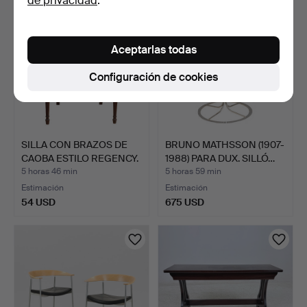
de privacidad
.
Aceptarlas todas
Configuración de cookies
SILLA CON BRAZOS DE
BRUNO MATHSSON (1907-
CAOBA ESTILO REGENCY.
1988) PARA DUX. SILLÓ…
5 horas 46 min
5 horas 59 min
Estimación
Estimación
54 USD
675 USD