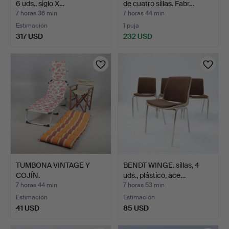
6 uds., siglo X…
de cuatro sillas. Fabr…
7 horas 36 min
7 horas 44 min
Estimación
1 puja
317 USD
232 USD
TUMBONA VINTAGE Y
BENDT WINGE. sillas, 4
COJÍN.
uds., plástico, ace…
7 horas 44 min
7 horas 53 min
Estimación
Estimación
41 USD
85 USD