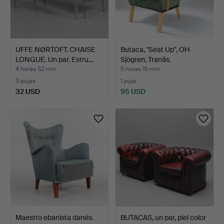
UFFE NØRTOFT. CHAISE
Butaca, "Seat Up", OH
LONGUE. Un par. Estru…
Sjögren, Tranås.
4 horas 52 min
5 horas 15 min
3 pujas
1 puja
32 USD
95 USD
Maestro ebanista danés.
BUTACAS, un par, piel color