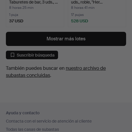
Taburetes de bar, 3 uds., …
uds., roble, "Her…
8 horas 25 min
8 horas 41 min
1 puja
17 pujas
37 USD
528 USD
Mostrar más lotes
Suscribir búsqueda
También puedes buscar en
nuestro archivo de
subastas concluidas
.
Navegación
Ayuda y contacto
en
Contacta con el servicio de atención al cliente
el
Todas las casas de subastas