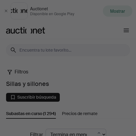
Auctionet
Mostrar
Cerrar
Disponible en Google Play
Auctionet.com
Filtros
Sillas
Sillas y sillones
y
Suscribir búsqueda
sillones
Subastas en curso
(1 294)
Precios de remate
Subastas
Filtrar