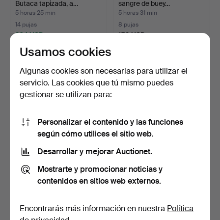
Butaca tapizada, a…
sangre de buey…
5 horas 25 min
5 horas 31 min
14 pujas
8 pujas
264 USD
159 USD
Usamos cookies
Algunas cookies son necesarias para utilizar el
servicio. Las cookies que tú mismo puedes
gestionar se utilizan para:
Personalizar el contenido y las funciones
según cómo utilices el sitio web.
Desarrollar y mejorar Auctionet.
FUNKIS: Silla cantilever de
TECTA. Sillas, 6 uds.,
acero cromado,…
modelo B20, Kragstu…
Mostrarte y promocionar noticias y
5 horas 34 min
5 horas 44 min
contenidos en sitios web externos.
1 puja
1 puja
78 USD
32 USD
Encontrarás más información en nuestra
Política