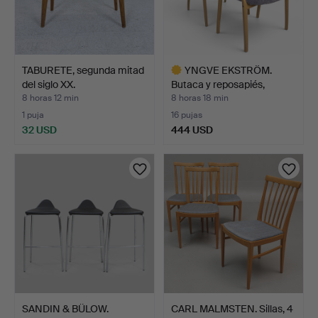
TABURETE, segunda mitad
YNGVE EKSTRÖM.
del siglo XX.
Butaca y reposapiés,
"Lamin…
8 horas 12 min
8 horas 18 min
1 puja
16 pujas
32 USD
444 USD
Lote
seleccionado
SANDIN & BÜLOW.
CARL MALMSTEN. Sillas, 4