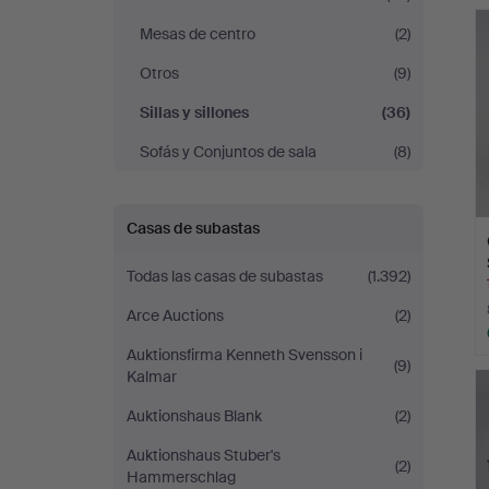
c
Andersson
Mesas de centro
(2)
Jönköping
Otros
(9)
Sillas y sillones
(36)
Sofás y Conjuntos de sala
(8)
Casas de subastas
Todas las casas de subastas
(1.392)
Arce Auctions
(2)
Auktionsfirma Kenneth Svensson i
(9)
Kalmar
Auktionshaus Blank
(2)
Auktionshaus Stuber's
(2)
Hammerschlag