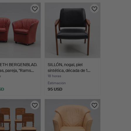
ETH BERGENBLAD.
SILLÓN, nogal, piel
s, pareja, "Rams…
sintética, década de 1…
s
18 horas
Estimación
SD
95 USD