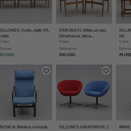
SILLONES. 3 uds., siglo XX,
ERIK BUCH. Sillas, un par,
SILLAS.
roble.
Dinamarca, déca…
XX.
5 días
5 días
5 días
3 pujas
Estimación
Estima
43 USD
106 USD
74 US
BUTACA. Madera curvada,
SILLONES GIRATORIOS. 2
ARNE