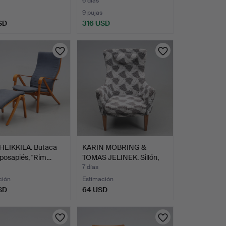
6 días
9 pujas
SD
316 USD
HEIKKILÄ. Butaca
KARIN MOBRING &
posapiés, "Rim…
TOMAS JELINEK. Sillón,
"St…
7 días
ción
Estimación
SD
64 USD