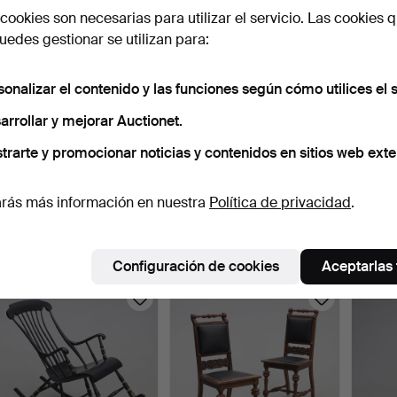
cookies son necesarias para utilizar el servicio. Las cookies q
edes gestionar se utilizan para:
sonalizar el contenido y las funciones según cómo utilices el s
arrollar y mejorar Auctionet.
trarte y promocionar noticias y contenidos en sitios web exte
SILLAS. 4 uds., roble.
SILLAS. Un par, estilo
BUT
imperio, caoba, sig…
Mogen
rás más información en nuestra
Política de privacidad
.
6 días
6 días
6 días
Estimación
Estimación
1 puja
316 USD
53 USD
211 U
Configuración de cookies
Aceptarlas
Lote
selecci