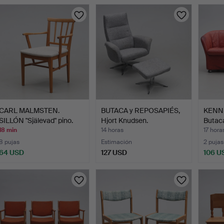
urso
CARL MALMSTEN.
BUTACA y REPOSAPIÉS,
KENN
SILLÓN "Själevad" pino.
Hjort Knudsen.
Butaca
18 min
14 horas
17 hora
8 pujas
Estimación
2 pujas
64 USD
127 USD
106 U