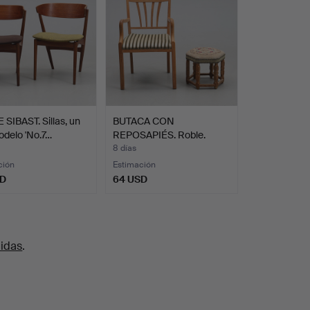
SIBAST. Sillas, un
BUTACA CON
odelo 'No.7…
REPOSAPIÉS. Roble.
8 días
ción
Estimación
SD
64 USD
uidas
.