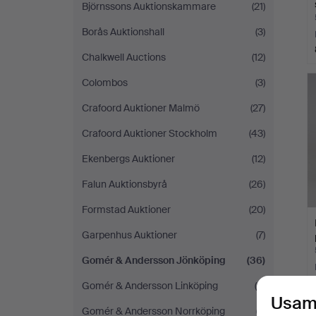
Björnssons Auktionskammare
(21)
Borås Auktionshall
(3)
Chalkwell Auctions
(12)
Colombos
(3)
Crafoord Auktioner Malmö
(27)
Crafoord Auktioner Stockholm
(43)
Ekenbergs Auktioner
(12)
Falun Auktionsbyrå
(26)
Formstad Auktioner
(20)
Garpenhus Auktioner
(7)
Gomér & Andersson Jönköping
(36)
Gomér & Andersson Linköping
(9)
Usam
Gomér & Andersson Norrköping
(7)