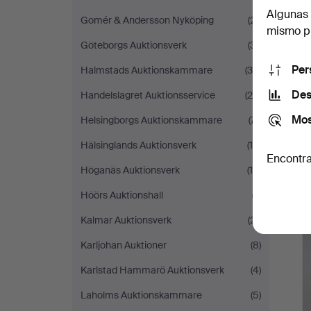
Algunas 
Gomér & Andersson Nyköping
(21)
mismo pu
Göteborgs Auktionsverk
(31)
Per
Halmstads Auktionskammare
(35)
Des
Handelslagret Auktionsservice
(26)
Mos
Helsingborgs Auktionskammare
(71)
Hälsinglands Auktionsverk
(16)
Encontra
Höganäs Auktionsverk
(10)
Höörs Auktionshall
(7)
Kalmar Auktionsverk
(21)
Karljohan Auktioner
(8)
Karlstad Hammarö Auktionsverk
(4)
Laholms Auktionskammare
(5)