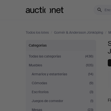
Auctionet.com
Todos los lotes
/
Gomér & Andersson Jönköping
/
M
S
Sillas
Categorías
y
Todas las categorías
(436)
Muebles
(105)
sillones
Armarios y estanterías
(14)
en
Cómodas
(9)
Gomér
Escritorios
(3)
S
Fi
Juegos de comedor
(1)
&
Mesas
(23)