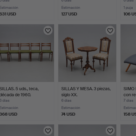
comedor/sill…
6 días
6 días
6 días
Estimación
Estimación
1 puja
631 USD
127 USD
106 U
ote
eleccionado
SILLAS. 5 uds., teca,
SILLAS Y MESA. 3 piezas,
SIMO 
década de 1960.
siglo XX.
con re
6 días
6 días
7 días
Estimación
Estimación
Estima
368 USD
74 USD
158 U