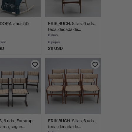
ORA, años 50.
ERIK BUCH. Sillas, 6 uds.,
teca, década de…
6 días
ción
6 pujas
SD
211 USD
, 6 uds., Farstrup,
ERIK BUCH. Sillas, 6 uds.,
arca, segun…
teca, década de…