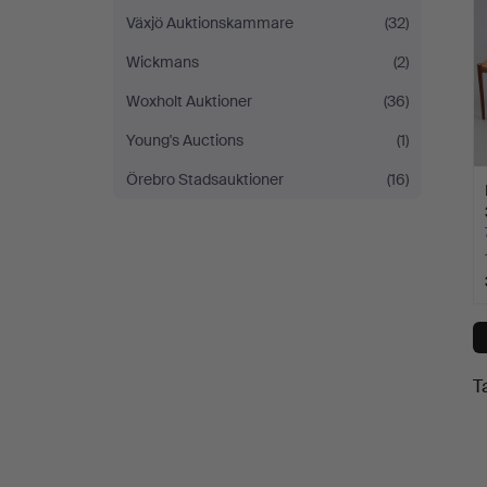
Växjö Auktionskammare
(32)
Wickmans
(2)
Woxholt Auktioner
(36)
Young's Auctions
(1)
Örebro Stadsauktioner
(16)
T