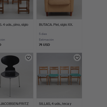
 4 uds., pino, siglo
BUTACA. Piel, siglo XX.
5 días
ción
Estimación
D
74 USD
 JACOBSEN/FRITZ
SILLAS, 4 uds., teca y