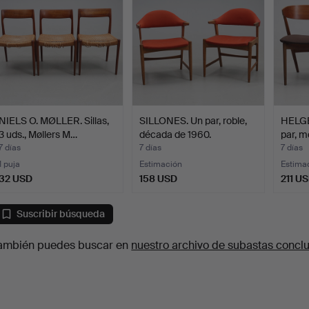
NIELS O. MØLLER. Sillas,
SILLONES. Un par, roble,
HELGE 
3 uds., Møllers M…
década de 1960.
par, m
7 días
7 días
7 días
1 puja
Estimación
Estima
32 USD
158 USD
211 U
Suscribir búsqueda
ambién puedes buscar en
nuestro archivo de subastas concl