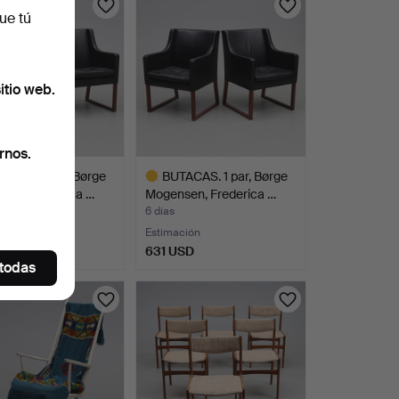
ue tú
itio web.
rnos.
ACAS. 1 par, Børge
BUTACAS. 1 par, Børge
sen, Frederica …
Mogensen, Frederica …
6 días
Estimación
SD
631 USD
 todas
Lote
onado
seleccionado