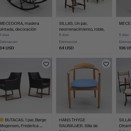
MECEDORA, madera
SILLAS. Un par,
MECED
pintada, decoración
neorrenacimiento, roble,
pinta…
s…
6 días
6 días
6 días
Estimación
Estimación
Estima
64 USD
64 USD
106 U
BUTACAS. 1 par, Børge
HANS THYGE
SILLAS
Mogensen, Frederica …
RAUNKJÆR. Silla de
Dinam