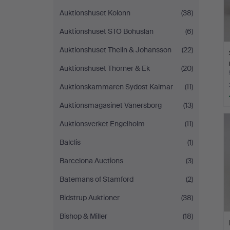
Auktionshuset Kolonn
(38)
Auktionshuset STO Bohuslän
(6)
Auktionshuset Thelin & Johansson
(22)
Auktionshuset Thörner & Ek
(20)
Auktionskammaren Sydost Kalmar
(11)
Auktionsmagasinet Vänersborg
(13)
Auktionsverket Engelholm
(11)
Balclis
(1)
Barcelona Auctions
(3)
Batemans of Stamford
(2)
Bidstrup Auktioner
(38)
Bishop & Miller
(18)