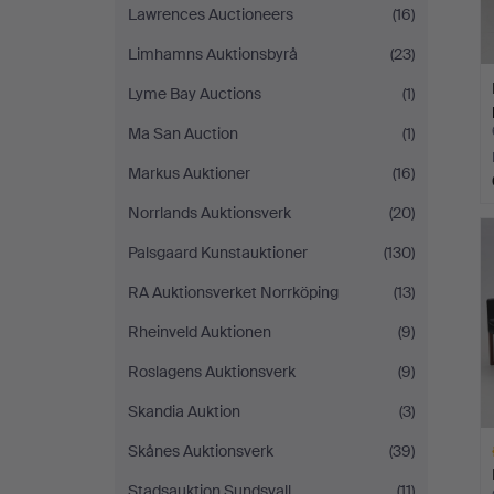
Lawrences Auctioneers
(16)
Limhamns Auktionsbyrå
(23)
Lyme Bay Auctions
(1)
Ma San Auction
(1)
Markus Auktioner
(16)
Norrlands Auktionsverk
(20)
Palsgaard Kunstauktioner
(130)
RA Auktionsverket Norrköping
(13)
Rheinveld Auktionen
(9)
Roslagens Auktionsverk
(9)
Skandia Auktion
(3)
Skånes Auktionsverk
(39)
Stadsauktion Sundsvall
(11)